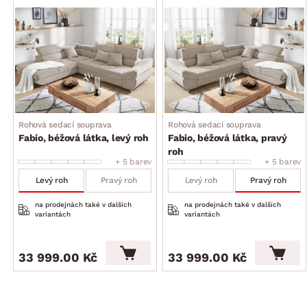
s polohovatelnou funkcí (nastavení libovolné polohy, opěrky
zajistí komfortní opření zad a díky možnosti nastavení
jejich sklonu si tak můžete přizpůsobit styl sezení podle
Vaší individuální potřeby)
celková výška – dle polohy zádové opěrky: 69–88 cm
přední/zadní nohy: hranatý kovový profil, chromový lesk,
výška 9 cm
funkce rozkladu na příležitostné lůžko: plocha 130×197 cm
Rohová sedací souprava
Rohová sedací souprava
(výsuvný typ rozkladu, konstrukce kov/dřevo, na kolečkách
Fabio, béžová látka, levý roh
Fabio, béžová látka, pravý
pro snazší manipulaci, látkové madlo, plocha lůžka
roh
potažena látkou)
+ 5 barev
+ 5 barev
Levý roh
Pravý roh
Levý roh
Pravý roh
úložný prostor (pod otomanem, vyklápěcí kovová
konstrukce)
na prodejnách také v dalších
na prodejnách také v dalších
ideální spojení moderního designu a pohodlného
variantách
variantách
stylu sezení
dodáváno bez vyobrazených malých dekorativních
33 999.00 Kč
33 999.00 Kč
polštářků
dodáváno v částečném demontu