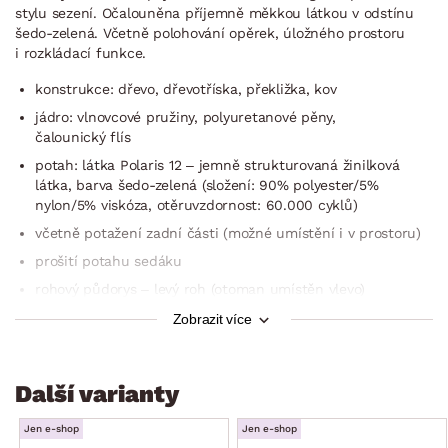
stylu sezení. Očalouněna příjemně měkkou látkou v odstínu
šedo-zelená. Včetně polohování opěrek, úložného prostoru
i rozkládací funkce.
konstrukce: dřevo, dřevotříska, překližka, kov
jádro: vlnovcové pružiny, polyuretanové pěny,
čalounický flís
potah: látka Polaris 12 – jemně strukturovaná žinilková
látka, barva šedo-zelená (složení: 90% polyester/5%
nylon/5% viskóza, otěruvzdornost: 60.000 cyklů)
včetně potažení zadní části (možné umístění i v prostoru)
prošití potahu sedáku
rohový půdorys – levý roh (otoman umístěn vlevo)
pravá boční područka – zajímavě šikmý zaoblený tvar,
Zobrazit více
měkce vypolstrovaná
sedák: středně měkký
Další varianty
opěrák: optimální vypolstrování v oblasti beder – opora a
komfort
Jen e-shop
Jen e-shop
3 x široká opěrka zad v horní části opěráku –