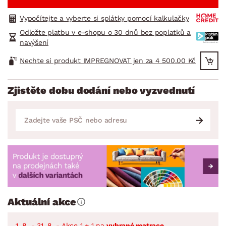
Vypočítejte a vyberte si splátky pomocí kalkulačky
Odložte platbu v e-shopu o 30 dnů bez poplatků a
navýšení
Nechte si produkt IMPREGNOVAT jen za 4 500.00 Kč
Zjistěte dobu dodání nebo vyzvednutí
Aktuální akce
1. 8. - 31. 8. - Akce 1 + 1 na
vybrané matrace
.