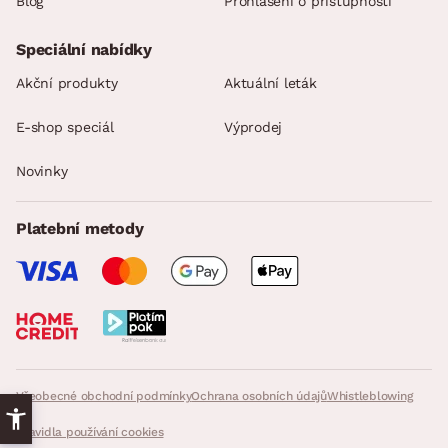
Blog
Prohlášení o přístupnosti
Speciální nabídky
Akční produkty
Aktuální leták
E-shop speciál
Výprodej
Novinky
Platební metody
Všeobecné obchodní podmínky
Ochrana osobních údajů
Whistleblowing
Pravidla používání cookies