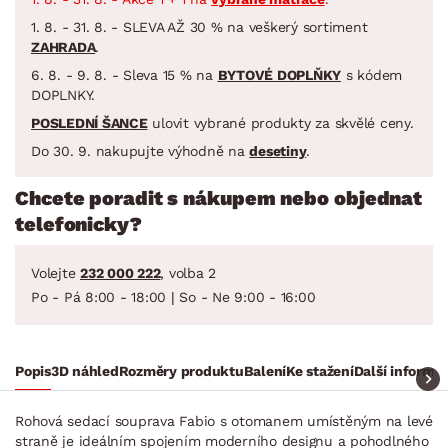
1. 8. - 31. 8. - SLEVA AŽ 30 % na veškerý sortiment
ZAHRADA
.
6. 8. - 9. 8. - Sleva 15 % na
BYTOVÉ DOPLŇKY
s kódem
DOPLNKY.
POSLEDNÍ ŠANCE
ulovit vybrané produkty za skvělé ceny.
Do 30. 9. nakupujte výhodně na
desetiny
.
Chcete poradit s nákupem nebo objednat
telefonicky?
Volejte
232 000 222
, volba 2
Po - Pá 8:00 - 18:00 | So - Ne 9:00 - 16:00
Popis
3D náhled
Rozměry produktu
Balení
Ke stažení
Další informa
Rohová sedací souprava Fabio s otomanem umístěným na levé
straně je ideálním spojením moderního designu a pohodlného