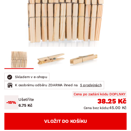
Skladem v e-shopu
K osobnímu odběru ZDARMA ihned na
5 prodejnách
Cena po zadání kódu DOPLNKY
Ušetříte
38.25 Kč
-15%
6.75 Kč
45.00 Kč
Cena bez kódu:
VLOŽIT DO KOŠÍKU