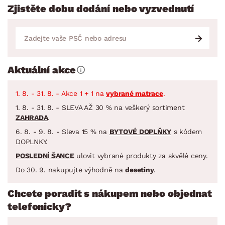
Zjistěte dobu dodání nebo vyzvednutí
Aktuální akce
1. 8. - 31. 8. - Akce 1 + 1 na
vybrané matrace
.
1. 8. - 31. 8. - SLEVA AŽ 30 % na veškerý sortiment
ZAHRADA
.
6. 8. - 9. 8. - Sleva 15 % na
BYTOVÉ DOPLŇKY
s kódem
DOPLNKY.
POSLEDNÍ ŠANCE
ulovit vybrané produkty za skvělé ceny.
Do 30. 9. nakupujte výhodně na
desetiny
.
Chcete poradit s nákupem nebo objednat
telefonicky?