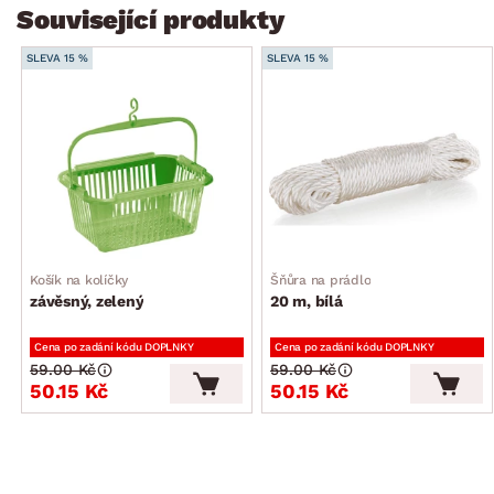
Související produkty
SLEVA 15 %
SLEVA 15 %
Košík na kolíčky
Šňůra na prádlo
závěsný, zelený
20 m, bílá
Cena po zadání kódu DOPLNKY
Cena po zadání kódu DOPLNKY
59.00 Kč
59.00 Kč
50.15 Kč
50.15 Kč