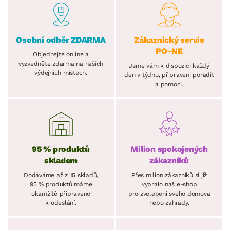
Osobní odběr ZDARMA
Zákaznický servis
PO–NE
Objednejte online a
vyzvedněte zdarma na našich
Jsme vám k dispozici každý
výdejních místech.
den v týdnu, připraveni poradit
a pomoci.
95 % produktů
Milion spokojených
skladem
zákazníků
Dodáváme až z 15 skladů,
Přes milion zákazníků si již
95 % produktů máme
vybralo náš e-shop
okamžitě připraveno
pro zvelebení svého domova
k odeslání.
nebo zahrady.