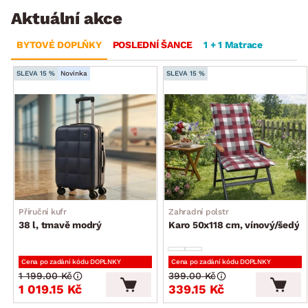
Aktuální akce
BYTOVÉ DOPLŇKY
POSLEDNÍ ŠANCE
1 + 1 Matrace
SLEVA 15 %
Novinka
SLEVA 15 %
Příruční kufr
Zahradní polstr
38 l, tmavě modrý
Karo 50x118 cm, vínový/šedý
Cena po zadání kódu DOPLNKY
Cena po zadání kódu DOPLNKY
1 199.00 Kč
399.00 Kč
1 019.15 Kč
339.15 Kč