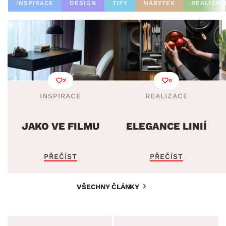
INSPIRACE
DESIGN
TIPY
NÁBYTEK
REALIZAC
2
0
INSPIRACE
REALIZACE
JAKO VE FILMU
ELEGANCE LINIÍ
PŘEČÍST
PŘEČÍST
VŠECHNY ČLÁNKY