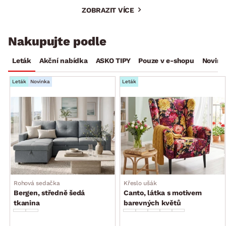
ZOBRAZIT VÍCE
Nakupujte podle
Leták
Akční nabídka
ASKO TIPY
Pouze v e-shopu
Novink
Leták
Novinka
Leták
Rohová sedačka
Křeslo ušák
Bergen, středně šedá
Canto, látka s motivem
tkanina
barevných květů