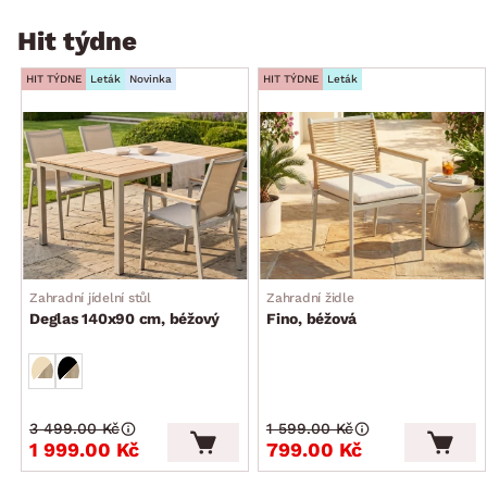
Hit týdne
HIT TÝDNE
Leták
Novinka
HIT TÝDNE
Leták
Zahradní jídelní stůl
Zahradní židle
Deglas 140x90 cm, béžový
Fino, béžová
3 499.00 Kč
1 599.00 Kč
1 999.00 Kč
799.00 Kč