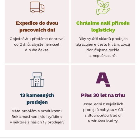
Expedice do dvou
Chráníme naši přírodu
pracovních dní
logisticky
Objednávku předáme dopravci
Díky využití skladů prodejen
do 2 dnů, abyste nemuseli
zkracujeme cestu k vám, zboží
dlouho čekat.
doručujeme rychle
a nepoškozené.
13 kamenných
Přes 30 let na trhu
prodejen
Jsme jedni z největších
prodejců nábytku v ČR
Máte problém s produktem?
s dlouholetou tradicí
Reklamaci vám rádi vyřídíme
a zárukou kvality.
v některé z našich 13 prodejen.