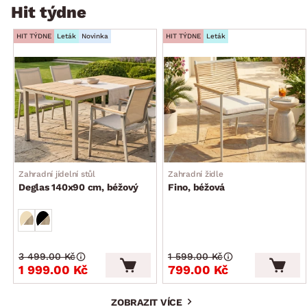
Hit týdne
HIT TÝDNE
Leták
Novinka
HIT TÝDNE
Leták
Zahradní jídelní stůl
Zahradní židle
Deglas 140x90 cm, béžový
Fino, béžová
3 499.00 Kč
1 599.00 Kč
1 999.00 Kč
799.00 Kč
ZOBRAZIT VÍCE