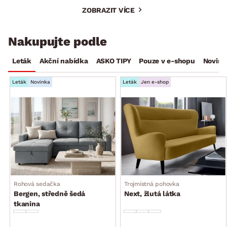
ZOBRAZIT VÍCE
Nakupujte podle
Leták
Akční nabídka
ASKO TIPY
Pouze v e-shopu
Novink
Leták
Novinka
Leták
Jen e-shop
Rohová sedačka
Trojmístná pohovka
Bergen, středně šedá
Next, žlutá látka
tkanina