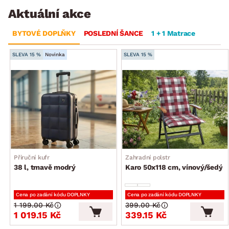
Aktuální akce
BYTOVÉ DOPLŇKY
POSLEDNÍ ŠANCE
1 + 1 Matrace
SLEVA 15 %
Novinka
SLEVA 15 %
Příruční kufr
Zahradní polstr
38 l, tmavě modrý
Karo 50x118 cm, vínový/šedý
Cena po zadání kódu DOPLNKY
Cena po zadání kódu DOPLNKY
1 199.00 Kč
399.00 Kč
1 019.15 Kč
339.15 Kč