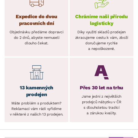
Expedice do dvou
Chráníme naši přírodu
pracovních dní
logisticky
Objednávku předáme dopravci
Díky využití skladů prodejen
do 2 dnů, abyste nemuseli
zkracujeme cestu k vám, zboží
dlouho čekat.
doručujeme rychle
a nepoškozené.
13 kamenných
Přes 30 let na trhu
prodejen
Jsme jedni z největších
prodejců nábytku v ČR
Máte problém s produktem?
s dlouholetou tradicí
Reklamaci vám rádi vyřídíme
a zárukou kvality.
v některé z našich 13 prodejen.