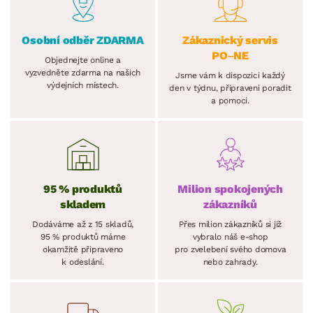
Osobní odběr ZDARMA
Zákaznický servis
PO–NE
Objednejte online a
vyzvedněte zdarma na našich
Jsme vám k dispozici každý
výdejních místech.
den v týdnu, připraveni poradit
a pomoci.
95 % produktů
Milion spokojených
skladem
zákazníků
Dodáváme až z 15 skladů,
Přes milion zákazníků si již
95 % produktů máme
vybralo náš e-shop
okamžitě připraveno
pro zvelebení svého domova
k odeslání.
nebo zahrady.