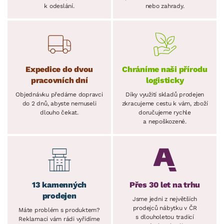
k odeslání.
nebo zahrady.
Expedice do dvou
Chráníme naši přírodu
pracovních dní
logisticky
Objednávku předáme dopravci
Díky využití skladů prodejen
do 2 dnů, abyste nemuseli
zkracujeme cestu k vám, zboží
dlouho čekat.
doručujeme rychle
a nepoškozené.
13 kamenných
Přes 30 let na trhu
prodejen
Jsme jedni z největších
prodejců nábytku v ČR
Máte problém s produktem?
s dlouholetou tradicí
Reklamaci vám rádi vyřídíme