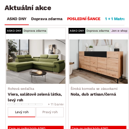
Aktuální akce
ASKO DNY
Doprava zdarma
POSLEDNÍ ŠANCE
1 + 1 Matrac
ASKO DNY
Doprava zdarma
ASKO DNY
Doprava zdarma
Jen e-shop
Rohová sedačka
Široká komoda se zásuvkami
Viera, salátově zelená látka,
Nola, dub artisan/černá
levý roh
+ 11 barev
Levý roh
Pravý roh
Cena po zadání kódu ASKO
Cena po zadání kódu ASKO