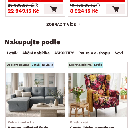
26 999.00 Kč
10 499.00 Kč
22 949.15 Kč
8 924.15 Kč
ZOBRAZIT VÍCE
Nakupujte podle
Leták
Akční nabídka
ASKO TIPY
Pouze v e-shopu
Novink
Doprava zdarma
Leták
Novinka
Doprava zdarma
Leták
Rohová sedačka
Křeslo ušák
Bergen, středně šedá
Canto, látka s motivem