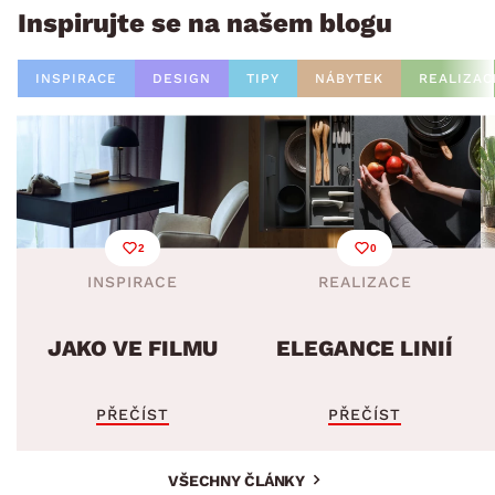
Inspirujte se na našem blogu
INSPIRACE
DESIGN
TIPY
NÁBYTEK
REALIZAC
2
0
INSPIRACE
REALIZACE
JAKO VE FILMU
ELEGANCE LINIÍ
PŘEČÍST
PŘEČÍST
VŠECHNY ČLÁNKY