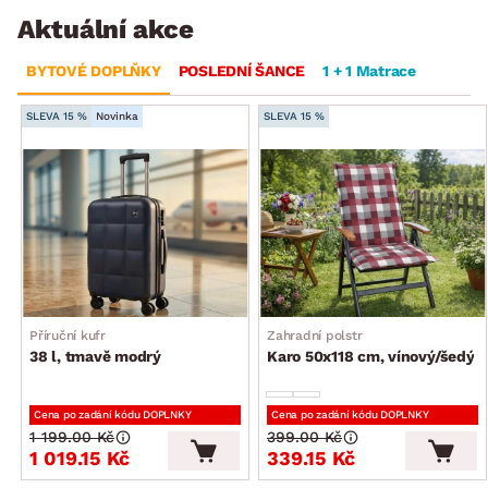
Aktuální akce
BYTOVÉ DOPLŇKY
POSLEDNÍ ŠANCE
1 + 1 Matrace
SLEVA 15 %
Novinka
SLEVA 15 %
Příruční kufr
Zahradní polstr
38 l, tmavě modrý
Karo 50x118 cm, vínový/šedý
Cena po zadání kódu DOPLNKY
Cena po zadání kódu DOPLNKY
1 199.00 Kč
399.00 Kč
1 019.15 Kč
339.15 Kč