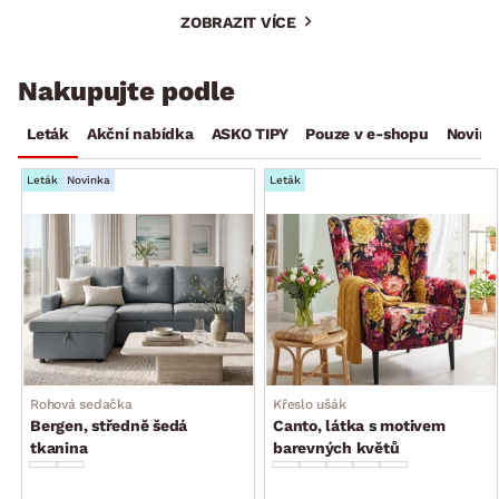
ZOBRAZIT VÍCE
Nakupujte podle
Leták
Akční nabídka
ASKO TIPY
Pouze v e-shopu
Novink
Leták
Novinka
Leták
Rohová sedačka
Křeslo ušák
Bergen, středně šedá
Canto, látka s motivem
tkanina
barevných květů