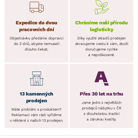
Expedice do dvou
Chráníme naši přírodu
pracovních dní
logisticky
Objednávku předáme dopravci
Díky využití skladů prodejen
do 2 dnů, abyste nemuseli
zkracujeme cestu k vám, zboží
dlouho čekat.
doručujeme rychle
a nepoškozené.
13 kamenných
Přes 30 let na trhu
prodejen
Jsme jedni z největších
prodejců nábytku v ČR
Máte problém s produktem?
s dlouholetou tradicí
Reklamaci vám rádi vyřídíme
a zárukou kvality.
v některé z našich 13 prodejen.