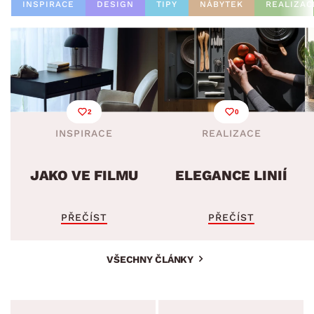
INSPIRACE
DESIGN
TIPY
NÁBYTEK
REALIZAC
2
0
INSPIRACE
REALIZACE
JAKO VE FILMU
ELEGANCE LINIÍ
PŘEČÍST
PŘEČÍST
VŠECHNY ČLÁNKY