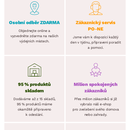
Osobní odběr ZDARMA
Zákaznický servis
PO–NE
Objednejte online a
vyzvedněte zdarma na našich
Jsme vám k dispozici každý
výdejních místech.
den v týdnu, připraveni poradit
a pomoci.
95 % produktů
Milion spokojených
skladem
zákazníků
Dodáváme až z 15 skladů,
Přes milion zákazníků si již
95 % produktů máme
vybralo náš e-shop
okamžitě připraveno
pro zvelebení svého domova
k odeslání.
nebo zahrady.