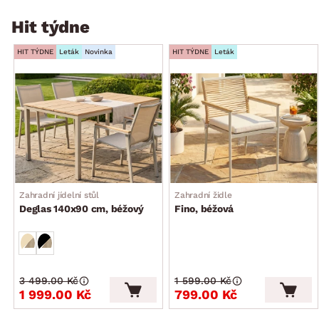
Hit týdne
HIT TÝDNE
Leták
Novinka
HIT TÝDNE
Leták
Zahradní jídelní stůl
Zahradní židle
Deglas 140x90 cm, béžový
Fino, béžová
3 499.00 Kč
1 599.00 Kč
1 999.00 Kč
799.00 Kč