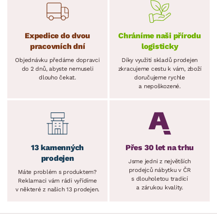
Expedice do dvou
Chráníme naši přírodu
pracovních dní
logisticky
Objednávku předáme dopravci
Díky využití skladů prodejen
do 2 dnů, abyste nemuseli
zkracujeme cestu k vám, zboží
dlouho čekat.
doručujeme rychle
a nepoškozené.
13 kamenných
Přes 30 let na trhu
prodejen
Jsme jedni z největších
prodejců nábytku v ČR
Máte problém s produktem?
s dlouholetou tradicí
Reklamaci vám rádi vyřídíme
a zárukou kvality.
v některé z našich 13 prodejen.