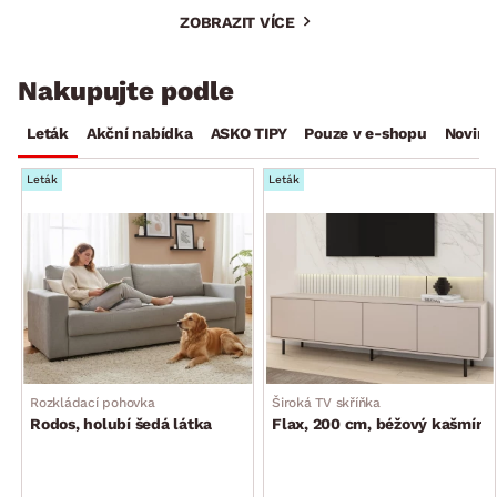
ZOBRAZIT VÍCE
Nakupujte podle
Leták
Akční nabídka
ASKO TIPY
Pouze v e-shopu
Novink
Leták
Leták
Rozkládací pohovka
Široká TV skříňka
Rodos, holubí šedá látka
Flax, 200 cm, béžový kašmír