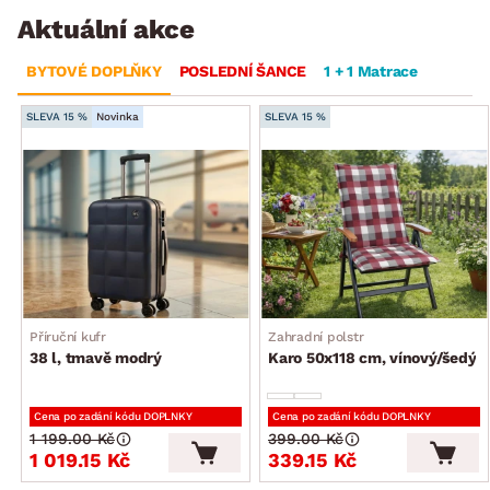
Aktuální akce
BYTOVÉ DOPLŇKY
POSLEDNÍ ŠANCE
1 + 1 Matrace
SLEVA 15 %
Novinka
SLEVA 15 %
Příruční kufr
Zahradní polstr
38 l, tmavě modrý
Karo 50x118 cm, vínový/šedý
Cena po zadání kódu DOPLNKY
Cena po zadání kódu DOPLNKY
1 199.00 Kč
399.00 Kč
1 019.15 Kč
339.15 Kč