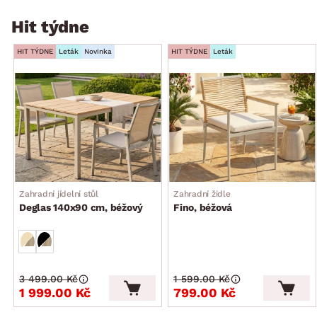
Hit týdne
HIT TÝDNE
Leták
Novinka
HIT TÝDNE
Leták
Zahradní jídelní stůl
Zahradní židle
Deglas 140x90 cm, béžový
Fino, béžová
3 499.00 Kč
1 599.00 Kč
1 999.00 Kč
799.00 Kč