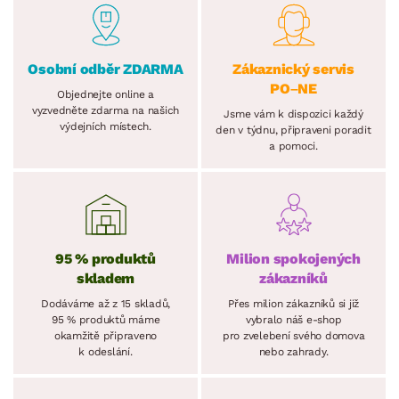
Osobní odběr ZDARMA
Zákaznický servis
PO–NE
Objednejte online a
vyzvedněte zdarma na našich
Jsme vám k dispozici každý
výdejních místech.
den v týdnu, připraveni poradit
a pomoci.
95 % produktů
Milion spokojených
skladem
zákazníků
Dodáváme až z 15 skladů,
Přes milion zákazníků si již
95 % produktů máme
vybralo náš e-shop
okamžitě připraveno
pro zvelebení svého domova
k odeslání.
nebo zahrady.