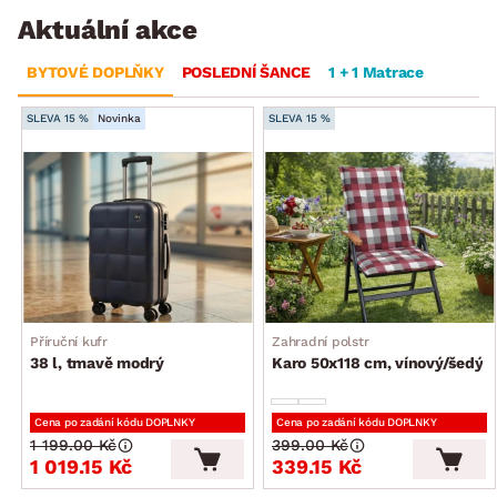
Aktuální akce
BYTOVÉ DOPLŇKY
POSLEDNÍ ŠANCE
1 + 1 Matrace
SLEVA 15 %
Novinka
SLEVA 15 %
Příruční kufr
Zahradní polstr
38 l, tmavě modrý
Karo 50x118 cm, vínový/šedý
Cena po zadání kódu DOPLNKY
Cena po zadání kódu DOPLNKY
1 199.00 Kč
399.00 Kč
1 019.15 Kč
339.15 Kč