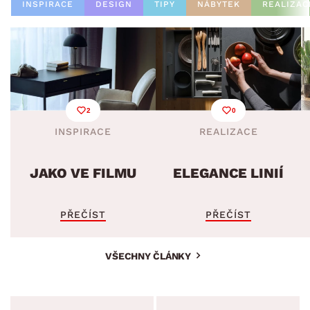
INSPIRACE
DESIGN
TIPY
NÁBYTEK
REALIZAC
2
0
INSPIRACE
REALIZACE
JAKO VE FILMU
ELEGANCE LINIÍ
PŘEČÍST
PŘEČÍST
VŠECHNY ČLÁNKY