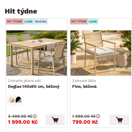
Hit týdne
HIT TÝDNE
Leták
Novinka
HIT TÝDNE
Leták
Zahradní jídelní stůl
Zahradní židle
Deglas 140x90 cm, béžový
Fino, béžová
3 499.00 Kč
1 599.00 Kč
1 999.00 Kč
799.00 Kč