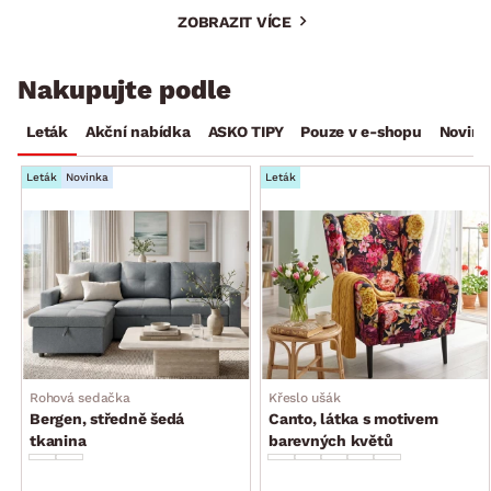
ZOBRAZIT VÍCE
Nakupujte podle
Leták
Akční nabídka
ASKO TIPY
Pouze v e-shopu
Novink
Leták
Novinka
Leták
Rohová sedačka
Křeslo ušák
Bergen, středně šedá
Canto, látka s motivem
tkanina
barevných květů