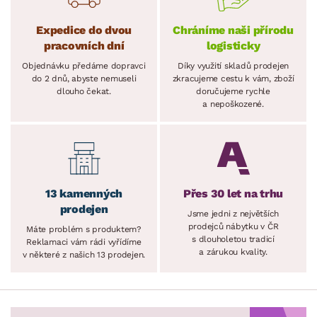
Expedice do dvou
Chráníme naši přírodu
pracovních dní
logisticky
Objednávku předáme dopravci
Díky využití skladů prodejen
do 2 dnů, abyste nemuseli
zkracujeme cestu k vám, zboží
dlouho čekat.
doručujeme rychle
a nepoškozené.
13 kamenných
Přes 30 let na trhu
prodejen
Jsme jedni z největších
prodejců nábytku v ČR
Máte problém s produktem?
s dlouholetou tradicí
Reklamaci vám rádi vyřídíme
a zárukou kvality.
v některé z našich 13 prodejen.