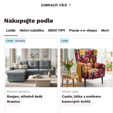
ZOBRAZIT VÍCE
Nakupujte podle
Leták
Akční nabídka
ASKO TIPY
Pouze v e-shopu
Novink
Leták
Novinka
Leták
Rohová sedačka
Křeslo ušák
Bergen, středně šedá
Canto, látka s motivem
tkanina
barevných květů