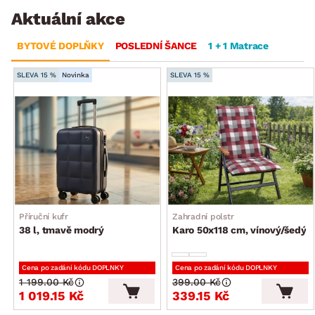
Aktuální akce
BYTOVÉ DOPLŇKY
POSLEDNÍ ŠANCE
1 + 1 Matrace
SLEVA 15 %
Novinka
SLEVA 15 %
Příruční kufr
Zahradní polstr
38 l, tmavě modrý
Karo 50x118 cm, vínový/šedý
Cena po zadání kódu DOPLNKY
Cena po zadání kódu DOPLNKY
1 199.00 Kč
399.00 Kč
1 019.15 Kč
339.15 Kč