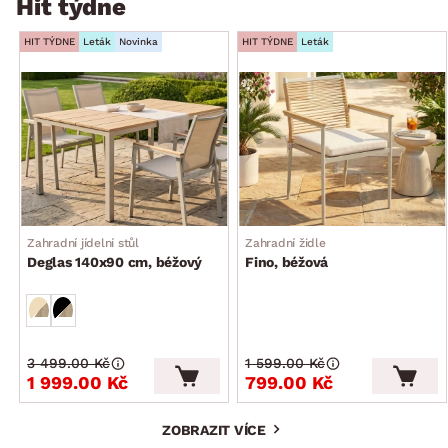
Hit týdne
HIT TÝDNE
Leták
Novinka
HIT TÝDNE
Leták
Zahradní jídelní stůl
Zahradní židle
Deglas 140x90 cm, béžový
Fino, béžová
3 499.00 Kč
1 599.00 Kč
1 999.00 Kč
799.00 Kč
ZOBRAZIT VÍCE