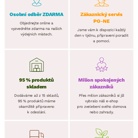
Osobní odběr ZDARMA
Zákaznický servis
PO–NE
Objednejte online a
vyzvedněte zdarma na našich
Jsme vám k dispozici každý
výdejních místech.
den v týdnu, připraveni poradit
a pomoci.
95 % produktů
Milion spokojených
skladem
zákazníků
Dodáváme až z 15 skladů,
Přes milion zákazníků si již
95 % produktů máme
vybralo náš e-shop
okamžitě připraveno
pro zvelebení svého domova
k odeslání.
nebo zahrady.