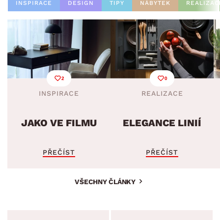
INSPIRACE
DESIGN
TIPY
NÁBYTEK
REALIZAC
2
0
INSPIRACE
REALIZACE
JAKO VE FILMU
ELEGANCE LINIÍ
PŘEČÍST
PŘEČÍST
VŠECHNY ČLÁNKY