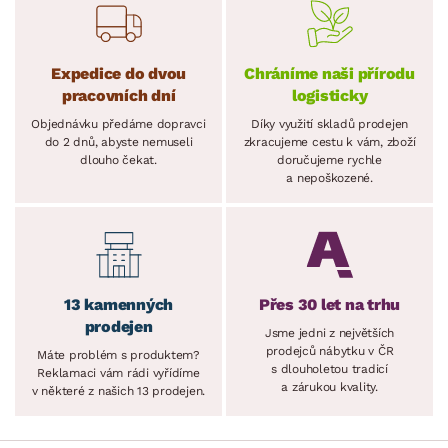
Expedice do dvou
Chráníme naši přírodu
pracovních dní
logisticky
Objednávku předáme dopravci
Díky využití skladů prodejen
do 2 dnů, abyste nemuseli
zkracujeme cestu k vám, zboží
dlouho čekat.
doručujeme rychle
a nepoškozené.
13 kamenných
Přes 30 let na trhu
prodejen
Jsme jedni z největších
prodejců nábytku v ČR
Máte problém s produktem?
s dlouholetou tradicí
Reklamaci vám rádi vyřídíme
a zárukou kvality.
v některé z našich 13 prodejen.