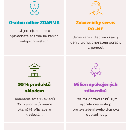
Osobní odběr ZDARMA
Zákaznický servis
PO–NE
Objednejte online a
vyzvedněte zdarma na našich
Jsme vám k dispozici každý
výdejních místech.
den v týdnu, připraveni poradit
a pomoci.
95 % produktů
Milion spokojených
skladem
zákazníků
Dodáváme až z 15 skladů,
Přes milion zákazníků si již
95 % produktů máme
vybralo náš e-shop
okamžitě připraveno
pro zvelebení svého domova
k odeslání.
nebo zahrady.