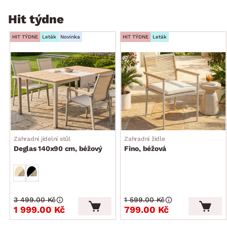
Hit týdne
HIT TÝDNE
Leták
Novinka
HIT TÝDNE
Leták
Zahradní jídelní stůl
Zahradní židle
Deglas 140x90 cm, béžový
Fino, béžová
3 499.00 Kč
1 599.00 Kč
1 999.00 Kč
799.00 Kč