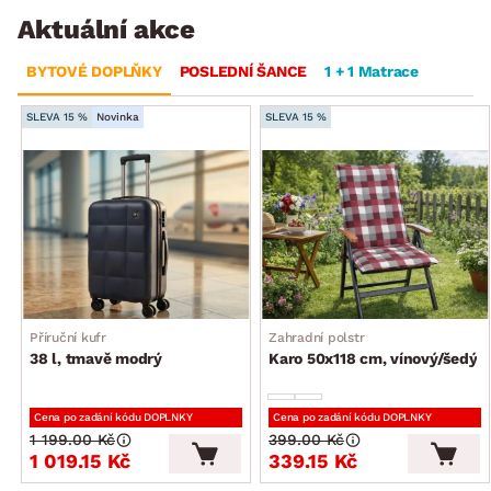
Aktuální akce
BYTOVÉ DOPLŇKY
POSLEDNÍ ŠANCE
1 + 1 Matrace
SLEVA 15 %
Novinka
SLEVA 15 %
Příruční kufr
Zahradní polstr
38 l, tmavě modrý
Karo 50x118 cm, vínový/šedý
Cena po zadání kódu DOPLNKY
Cena po zadání kódu DOPLNKY
1 199.00 Kč
399.00 Kč
1 019.15 Kč
339.15 Kč