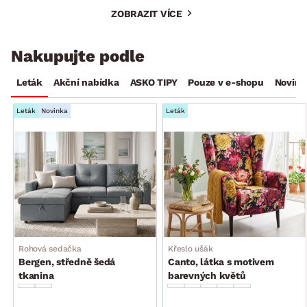
ZOBRAZIT VÍCE
Nakupujte podle
Leták
Akční nabídka
ASKO TIPY
Pouze v e-shopu
Novink
Leták
Novinka
Leták
Rohová sedačka
Křeslo ušák
Bergen, středně šedá
Canto, látka s motivem
tkanina
barevných květů