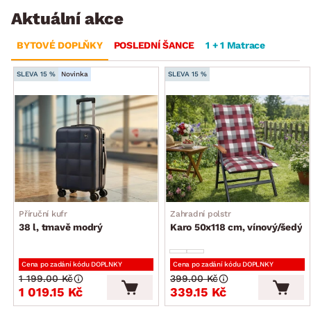
Aktuální akce
BYTOVÉ DOPLŇKY
POSLEDNÍ ŠANCE
1 + 1 Matrace
SLEVA 15 %
Novinka
SLEVA 15 %
Příruční kufr
Zahradní polstr
38 l, tmavě modrý
Karo 50x118 cm, vínový/šedý
Cena po zadání kódu DOPLNKY
Cena po zadání kódu DOPLNKY
1 199.00 Kč
399.00 Kč
1 019.15 Kč
339.15 Kč