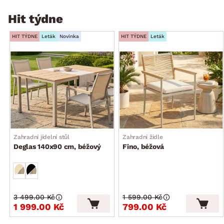
Hit týdne
HIT TÝDNE
Leták
Novinka
HIT TÝDNE
Leták
Zahradní jídelní stůl
Zahradní židle
Deglas 140x90 cm, béžový
Fino, béžová
3 499.00 Kč
1 599.00 Kč
1 999.00 Kč
799.00 Kč