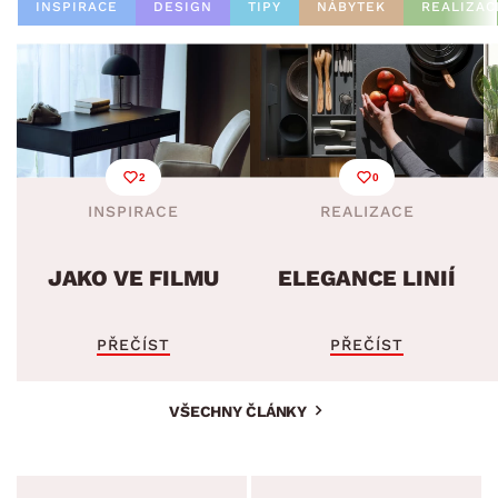
INSPIRACE
DESIGN
TIPY
NÁBYTEK
REALIZAC
2
0
INSPIRACE
REALIZACE
JAKO VE FILMU
ELEGANCE LINIÍ
PŘEČÍST
PŘEČÍST
VŠECHNY ČLÁNKY