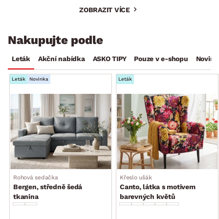
ZOBRAZIT VÍCE
Nakupujte podle
Leták
Akční nabídka
ASKO TIPY
Pouze v e-shopu
Novink
Leták
Novinka
Leták
Rohová sedačka
Křeslo ušák
Bergen, středně šedá
Canto, látka s motivem
tkanina
barevných květů