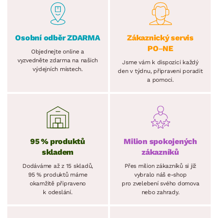
Osobní odběr ZDARMA
Zákaznický servis
PO–NE
Objednejte online a
vyzvedněte zdarma na našich
Jsme vám k dispozici každý
výdejních místech.
den v týdnu, připraveni poradit
a pomoci.
95 % produktů
Milion spokojených
skladem
zákazníků
Dodáváme až z 15 skladů,
Přes milion zákazníků si již
95 % produktů máme
vybralo náš e-shop
okamžitě připraveno
pro zvelebení svého domova
k odeslání.
nebo zahrady.