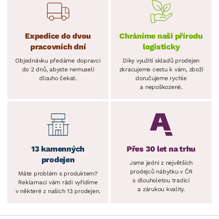
Expedice do dvou
Chráníme naši přírodu
pracovních dní
logisticky
Objednávku předáme dopravci
Díky využití skladů prodejen
do 2 dnů, abyste nemuseli
zkracujeme cestu k vám, zboží
dlouho čekat.
doručujeme rychle
a nepoškozené.
13 kamenných
Přes 30 let na trhu
prodejen
Jsme jedni z největších
prodejců nábytku v ČR
Máte problém s produktem?
s dlouholetou tradicí
Reklamaci vám rádi vyřídíme
a zárukou kvality.
v některé z našich 13 prodejen.