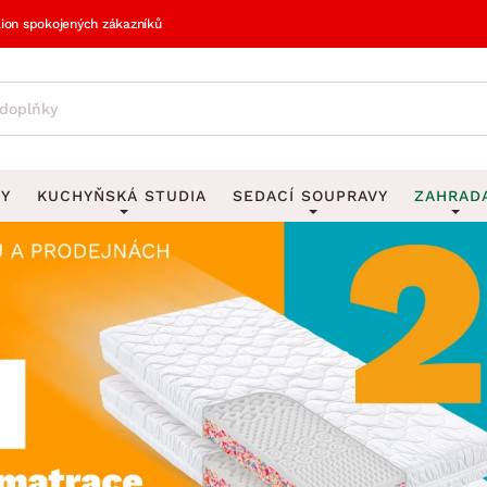
lion spokojených zákazníků
VY
KUCHYŇSKÁ STUDIA
SEDACÍ SOUPRAVY
ZAHRAD
vy
DEKORACE
Sedací soupravy do U
UKLÁDÁNÍ 
y
Obrazy
Věšáky na klí
avy
Rohové sedací soupravy
Zahr
Zrcadla
Stojany na de
tavy
Sedací soupravy 3-2-1
Z
la
Hodiny
Stojany na no
avy
Sedací soupravy na míru
Vázy
Stojany na ob
vy
Za
Zobrazit vše
Zobrazit vše
avy
Z