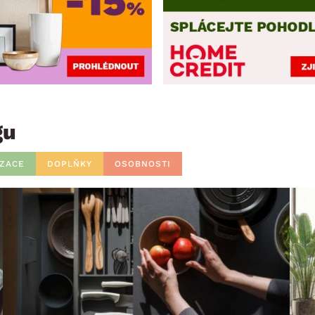
gu
IZACE
DOPLŇKY
OSOBNOSTI