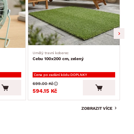
Umělý travní koberec
Jíde
Cebu 100x200 cm, zelený
Ron
Cena po zadání kódu DOPLNKY
Cen
699.00 Kč
2 3
594.15 Kč
2 
ZOBRAZIT VÍCE