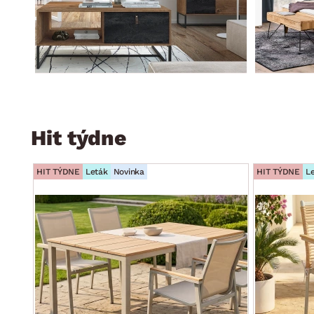
Hit týdne
HIT TÝDNE
Leták
Novinka
HIT TÝDNE
L