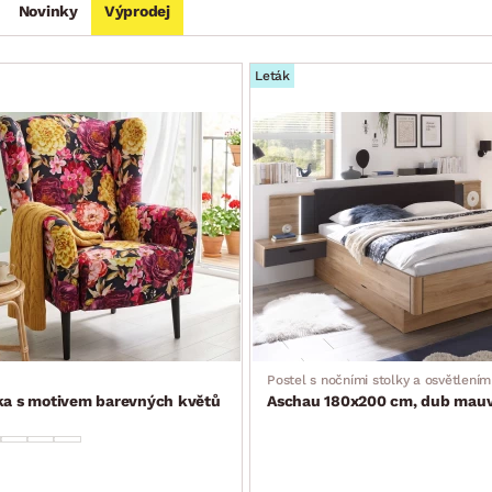
Novinky
Výprodej
Leták
Postel s nočními stolky a osvětlením
tka s motivem barevných květů
Aschau 180x200 cm, dub mauve