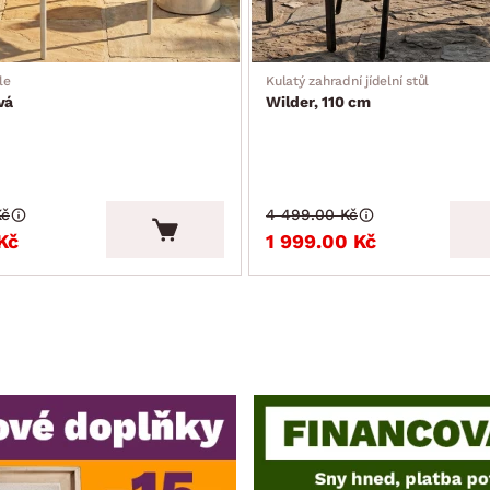
le
Kulatý zahradní jídelní stůl
vá
Wilder, 110 cm
Kč
4 499.00 Kč
Kč
1 999.00 Kč