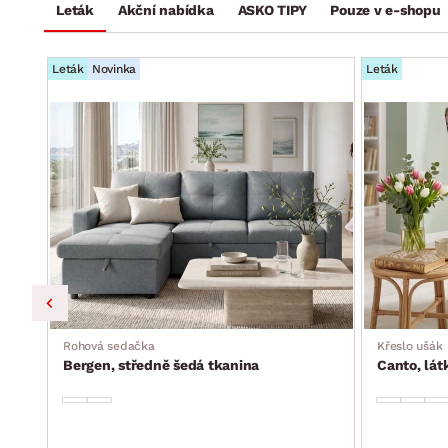
Leták
Akční nabídka
ASKO TIPY
Pouze v e-shopu
Leták
Novinka
Leták
a, s
Rohová sedačka
Křeslo ušák
Bergen, středně šedá tkanina
Canto, lá