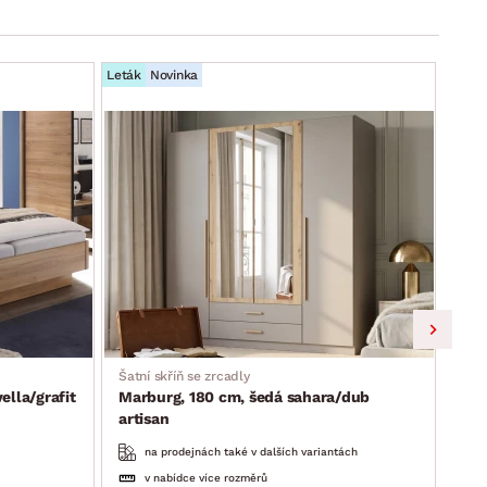
Leták
Novinka
Leták
Šatní skříň se zrcadly
Skří
lla/grafit
Marburg, 180 cm, šedá sahara/dub
Lim
artisan
na prodejnách také v dalších variantách
v nabídce více rozměrů