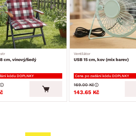
str
Ventilátor
8 cm, vínový/šedý
USB 15 cm, kov (mix barev)
dání kódu DOPLNKY
Cena po zadání kódu DOPLNKY
169.00 Kč
Kč
143.65 Kč