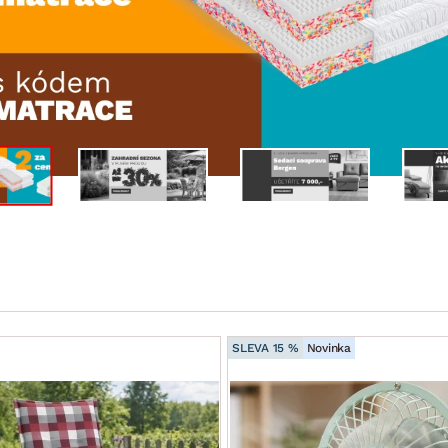
NÍ
DOMÁCÍ SPOTŘEBIČE
ZAHRADNÍ 
tavy
Z
vy
Z
avy
SLEVA 15 %
Novinka