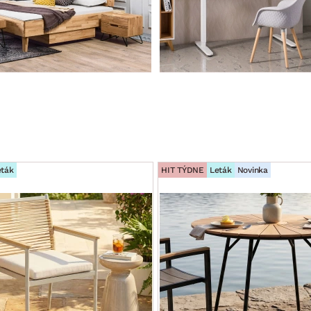
eták
HIT TÝDNE
Leták
Novinka