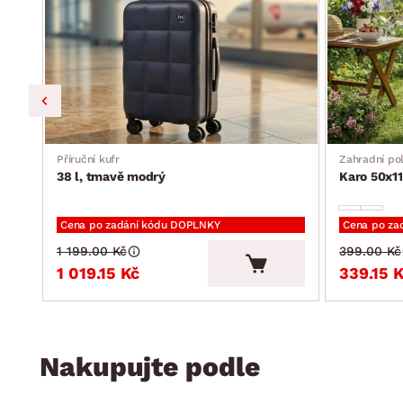
Příruční kufr
Zahradní pol
38 l, tmavě modrý
Karo 50x11
Cena po zadání kódu DOPLNKY
Cena po za
1 199.00 Kč
399.00 Kč
1 019.15 Kč
339.15 
Nakupujte podle