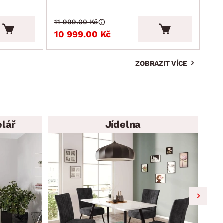
11 999.00 Kč
4 9
10 999.00 Kč
4 
ZOBRAZIT VÍCE
elář
Jídelna