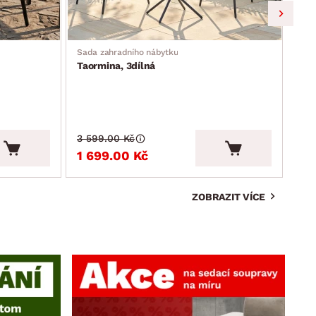
Sada zahradního nábytku
Zahr
Taormina, 3dílná
Mos
3 599.00 Kč
3 9
1 699.00 Kč
2 
ZOBRAZIT VÍCE