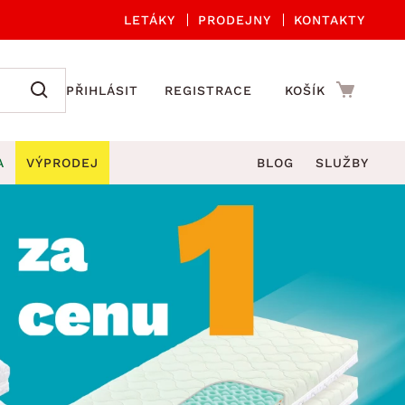
LETÁKY
PRODEJNY
KONTAKTY
PŘIHLÁSIT
REGISTRACE
KOŠÍK
A
VÝPRODEJ
BLOG
SLUŽBY
A ORGANIZACE
Zahradní sety
DROBNÉ BYTOVÉ DOPLŇKY
če
Kuchyňské příslušenství
adní židle a křesla
štníky
Kuchyňské doplňky
ahradní lavice
viny
Koupelnové doplňky
Zahradní stoly
lečení
Zahradní doplňky
hradní houpačky
Zobrazit vše
ahradní lehátka