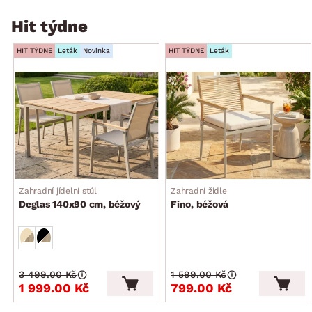
Hit týdne
HIT TÝDNE
Leták
Novinka
HIT TÝDNE
Leták
Zahradní jídelní stůl
Zahradní židle
Deglas 140x90 cm, béžový
Fino, béžová
3 499.00 Kč
1 599.00 Kč
1 999.00 Kč
799.00 Kč