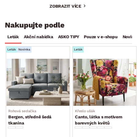
ZOBRAZIT VÍCE
Nakupujte podle
Leták
Akční nabídka
ASKO TIPY
Pouze v e-shopu
Novink
Leták
Novinka
Leták
Rohová sedačka
Křeslo ušák
Bergen, středně šedá
Canto, látka s motivem
tkanina
barevných květů