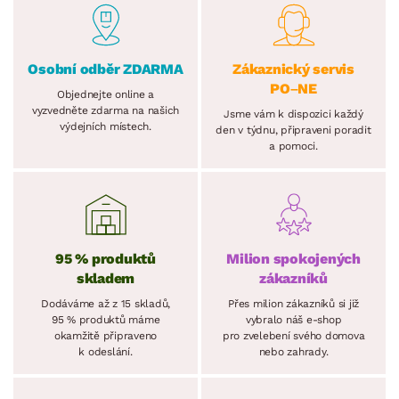
Osobní odběr ZDARMA
Zákaznický servis
PO–NE
Objednejte online a
vyzvedněte zdarma na našich
Jsme vám k dispozici každý
výdejních místech.
den v týdnu, připraveni poradit
a pomoci.
95 % produktů
Milion spokojených
skladem
zákazníků
Dodáváme až z 15 skladů,
Přes milion zákazníků si již
95 % produktů máme
vybralo náš e-shop
okamžitě připraveno
pro zvelebení svého domova
k odeslání.
nebo zahrady.