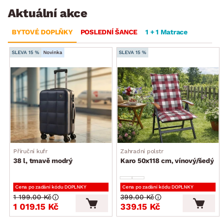
Aktuální akce
BYTOVÉ DOPLŇKY
POSLEDNÍ ŠANCE
1 + 1 Matrace
SLEVA 15 %
Novinka
SLEVA 15 %
Příruční kufr
Zahradní polstr
38 l, tmavě modrý
Karo 50x118 cm, vínový/šedý
Cena po zadání kódu DOPLNKY
Cena po zadání kódu DOPLNKY
1 199.00 Kč
399.00 Kč
1 019.15 Kč
339.15 Kč