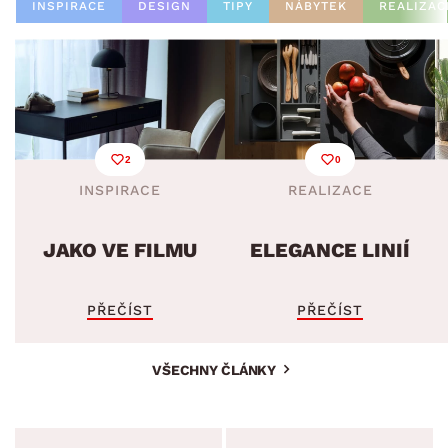
INSPIRACE
DESIGN
TIPY
NÁBYTEK
REALIZAC
2
0
INSPIRACE
REALIZACE
JAKO VE FILMU
ELEGANCE LINIÍ
PŘEČÍST
PŘEČÍST
VŠECHNY ČLÁNKY