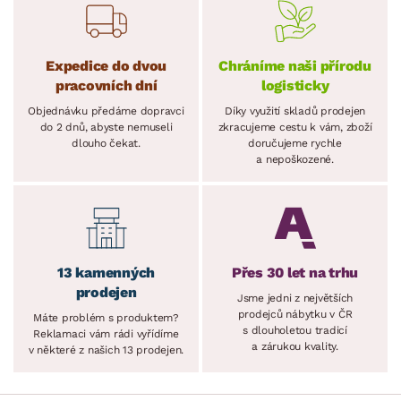
Expedice do dvou
Chráníme naši přírodu
pracovních dní
logisticky
Objednávku předáme dopravci
Díky využití skladů prodejen
do 2 dnů, abyste nemuseli
zkracujeme cestu k vám, zboží
dlouho čekat.
doručujeme rychle
a nepoškozené.
13 kamenných
Přes 30 let na trhu
prodejen
Jsme jedni z největších
prodejců nábytku v ČR
Máte problém s produktem?
s dlouholetou tradicí
Reklamaci vám rádi vyřídíme
a zárukou kvality.
v některé z našich 13 prodejen.