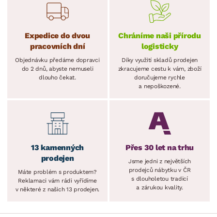
Expedice do dvou
Chráníme naši přírodu
pracovních dní
logisticky
Objednávku předáme dopravci
Díky využití skladů prodejen
do 2 dnů, abyste nemuseli
zkracujeme cestu k vám, zboží
dlouho čekat.
doručujeme rychle
a nepoškozené.
13 kamenných
Přes 30 let na trhu
prodejen
Jsme jedni z největších
prodejců nábytku v ČR
Máte problém s produktem?
s dlouholetou tradicí
Reklamaci vám rádi vyřídíme
a zárukou kvality.
v některé z našich 13 prodejen.