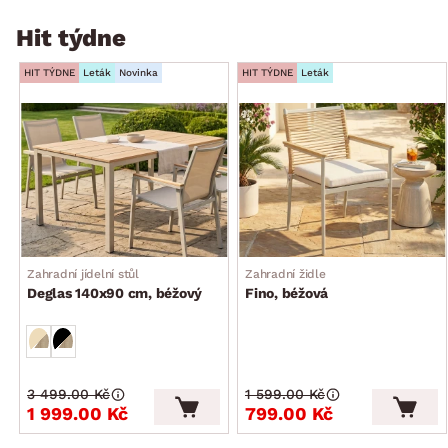
Hit týdne
HIT TÝDNE
Leták
Novinka
HIT TÝDNE
Leták
Zahradní jídelní stůl
Zahradní židle
Deglas 140x90 cm, béžový
Fino, béžová
3 499.00 Kč
1 599.00 Kč
1 999.00 Kč
799.00 Kč