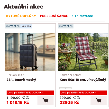
Aktuální akce
BYTOVÉ DOPLŇKY
POSLEDNÍ ŠANCE
1 + 1 Matrace
SLEVA 15 %
Novinka
SLEVA 15 %
Příruční kufr
Zahradní polstr
38 l, tmavě modrý
Karo 50x118 cm, vínový/šedý
Cena po zadání kódu DOPLNKY
Cena po zadání kódu DOPLNKY
1 199.00 Kč
399.00 Kč
1 019.15 Kč
339.15 Kč