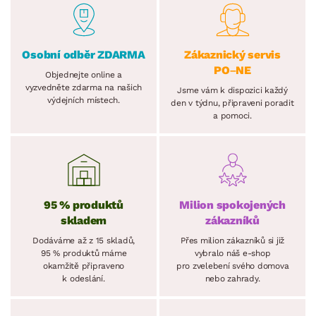
Osobní odběr ZDARMA
Zákaznický servis
PO–NE
Objednejte online a
vyzvedněte zdarma na našich
Jsme vám k dispozici každý
výdejních místech.
den v týdnu, připraveni poradit
a pomoci.
95 % produktů
Milion spokojených
skladem
zákazníků
Dodáváme až z 15 skladů,
Přes milion zákazníků si již
95 % produktů máme
vybralo náš e-shop
okamžitě připraveno
pro zvelebení svého domova
k odeslání.
nebo zahrady.