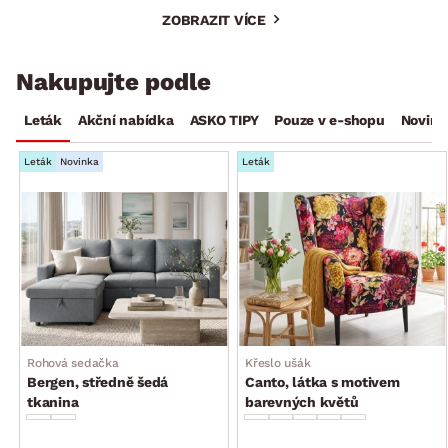
ZOBRAZIT VÍCE
Nakupujte podle
Leták
Akční nabídka
ASKO TIPY
Pouze v e-shopu
Novink
Leták
Novinka
Leták
Rohová sedačka
Křeslo ušák
Bergen, středně šedá
Canto, látka s motivem
tkanina
barevných květů