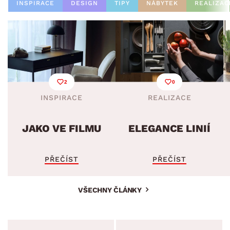
INSPIRACE
DESIGN
TIPY
NÁBYTEK
REALIZAC
2
0
INSPIRACE
REALIZACE
JAKO VE FILMU
ELEGANCE LINIÍ
PŘEČÍST
PŘEČÍST
VŠECHNY ČLÁNKY