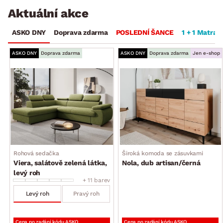
Aktuální akce
ASKO DNY
Doprava zdarma
POSLEDNÍ ŠANCE
1 + 1 Matrac
ASKO DNY
Doprava zdarma
ASKO DNY
Doprava zdarma
Jen e-shop
Rohová sedačka
Široká komoda se zásuvkami
Viera, salátově zelená látka,
Nola, dub artisan/černá
levý roh
+ 11 barev
Levý roh
Pravý roh
Cena po zadání kódu ASKO
Cena po zadání kódu ASKO