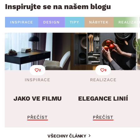
Inspirujte se na našem blogu
INSPIRACE
DESIGN
TIPY
NÁBYTEK
REALIZAC
2
0
INSPIRACE
REALIZACE
JAKO VE FILMU
ELEGANCE LINIÍ
PŘEČÍST
PŘEČÍST
VŠECHNY ČLÁNKY