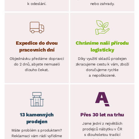
k odeslání.
nebo zahrady.
Expedice do dvou
Chráníme naši přírodu
pracovních dní
logisticky
Objednávku předáme dopravci
Díky využití skladů prodejen
do 2 dnů, abyste nemuseli
zkracujeme cestu k vám, zboží
dlouho čekat.
doručujeme rychle
a nepoškozené.
13 kamenných
Přes 30 let na trhu
prodejen
Jsme jedni z největších
prodejců nábytku v ČR
Máte problém s produktem?
s dlouholetou tradicí
Reklamaci vám rádi vyřídíme