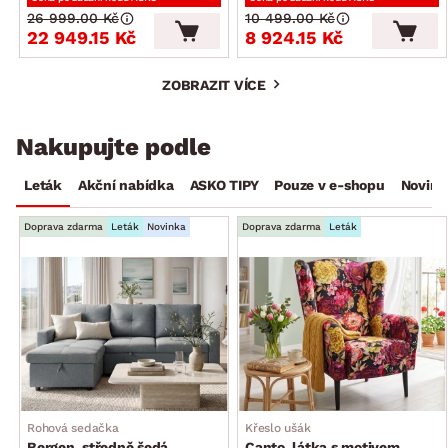
26 999.00 Kč
10 499.00 Kč
22 949.15 Kč
8 924.15 Kč
ZOBRAZIT VÍCE
Nakupujte podle
Leták
Akční nabídka
ASKO TIPY
Pouze v e-shopu
Novink
Doprava zdarma
Leták
Novinka
Doprava zdarma
Leták
Rohová sedačka
Křeslo ušák
Bergen, středně šedá
Canto, látka s motivem