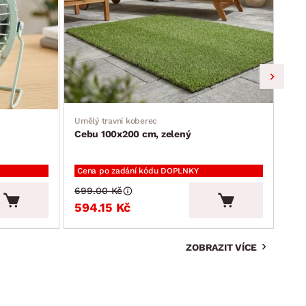
Umělý travní koberec
Jíde
Cebu 100x200 cm, zelený
Ron
Cena po zadání kódu DOPLNKY
Cen
699.00 Kč
2 3
594.15 Kč
2 
ZOBRAZIT VÍCE