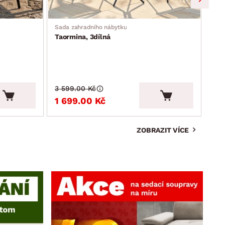
Sada zahradního nábytku
Zahr
Taormina, 3dílná
Mos
3 599.00 Kč
3 9
1 699.00 Kč
2 
ZOBRAZIT VÍCE