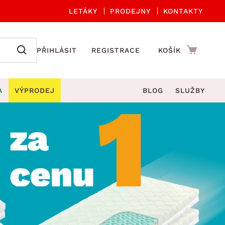
LETÁKY
PRODEJNY
KONTAKTY
PŘIHLÁSIT
REGISTRACE
KOŠÍK
A
VÝPRODEJ
BLOG
SLUŽBY
A ORGANIZACE
Zahradní sety
DROBNÉ BYTOVÉ DOPLŇKY
če
Kuchyňské příslušenství
adní židle a křesla
štníky
Kuchyňské doplňky
ahradní lavice
viny
Koupelnové doplňky
Zahradní stoly
lečení
Zahradní doplňky
hradní houpačky
Zobrazit vše
ahradní lehátka