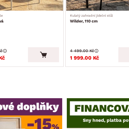
le
Kulatý zahradní jídelní stůl
vá
Wilder, 110 cm
Kč
4 499.00 Kč
Kč
1 999.00 Kč