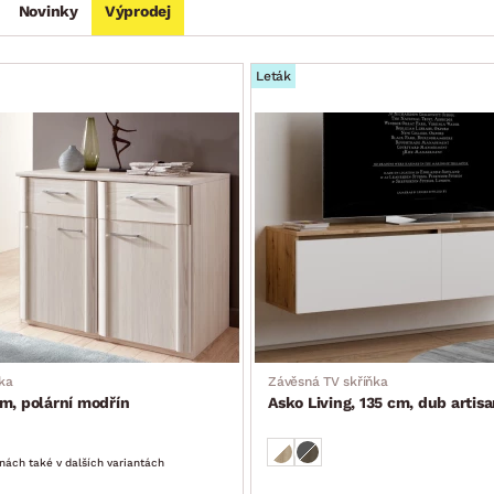
Novinky
Výprodej
Leták
ka
Závěsná TV skříňka
m, polární modřín
Asko Living, 135 cm, dub artisa
nách také v dalších variantách