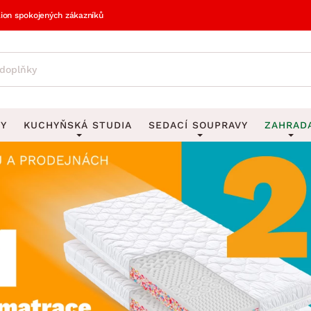
lion spokojených zákazníků
VY
KUCHYŇSKÁ STUDIA
SEDACÍ SOUPRAVY
ZAHRAD
vy
DEKORACE
Sedací soupravy do U
UKLÁDÁNÍ 
y
Obrazy
Věšáky na klí
avy
Rohové sedací soupravy
Zahr
Zrcadla
Stojany na de
tavy
Sedací soupravy 3-2-1
Z
la
Hodiny
Stojany na no
avy
Sedací soupravy na míru
Vázy
Stojany na ob
vy
Za
Zobrazit vše
Zobrazit vše
avy
Z