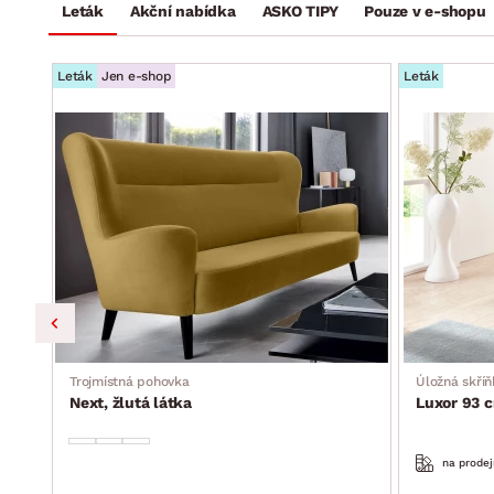
Leták
Akční nabídka
ASKO TIPY
Pouze v e-shopu
Leták
Jen e-shop
Leták
Trojmístná pohovka
Úložná skříň
Next, žlutá látka
Luxor 93 c
na prodej