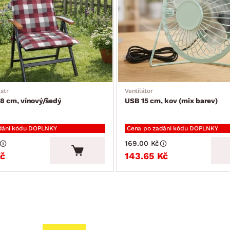
str
Ventilátor
8 cm, vínový/šedý
USB 15 cm, kov (mix barev)
dání kódu DOPLNKY
Cena po zadání kódu DOPLNKY
169.00 Kč
Kč
143.65 Kč