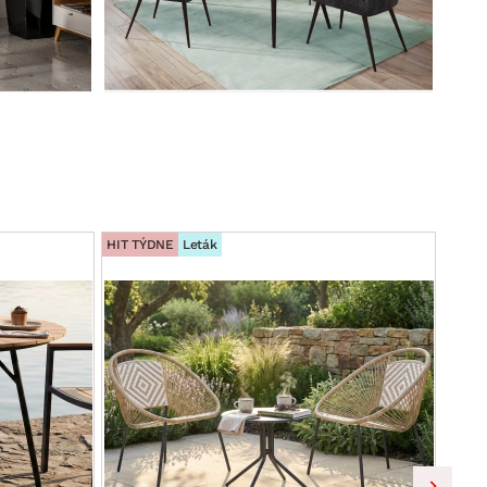
HIT TÝDNE
Leták
HIT T