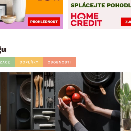
gu
IZACE
DOPLŇKY
OSOBNOSTI