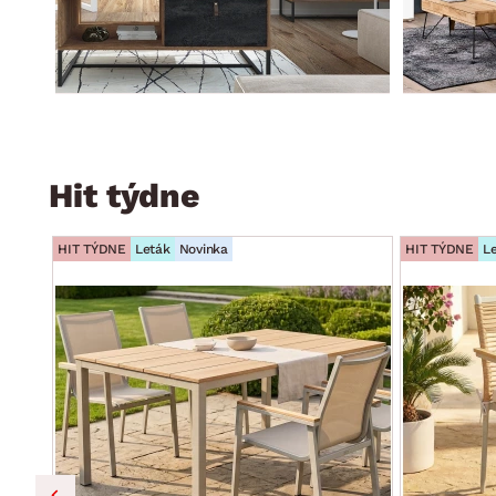
Hit týdne
HIT TÝDNE
Leták
Novinka
HIT TÝDNE
L