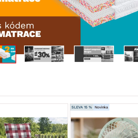
NÍ
DOMÁCÍ SPOTŘEBIČE
ZAHRADNÍ 
tavy
Z
vy
Z
avy
SLEVA 15 %
Novinka