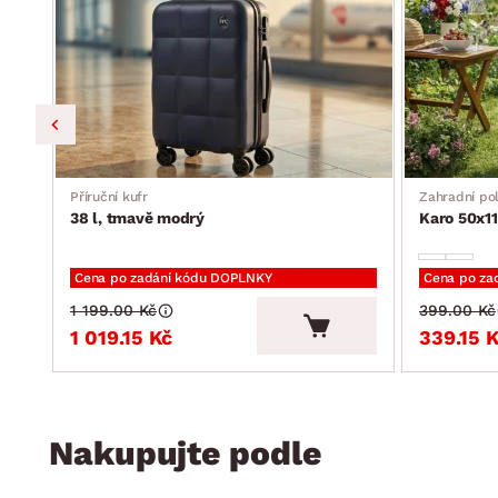
Příruční kufr
Zahradní pol
38 l, tmavě modrý
Karo 50x11
Cena po zadání kódu DOPLNKY
Cena po za
1 199.00 Kč
399.00 Kč
1 019.15 Kč
339.15 
Nakupujte podle