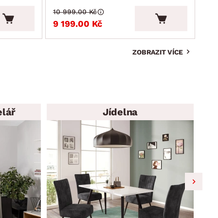
10 999.00 Kč
7 9
9 199.00 Kč
6 
ZOBRAZIT VÍCE
elář
Jídelna