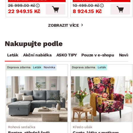
26 999.00 Kč
10 499.00 Kč
22 949.15 Kč
8 924.15 Kč
ZOBRAZIT VÍCE
Nakupujte podle
Leták
Akční nabídka
ASKO TIPY
Pouze v e-shopu
Novink
Doprava zdarma
Leták
Novinka
Doprava zdarma
Leták
Rohová sedačka
Křeslo ušák
Bergen, středně šedá
Canto, látka s motivem