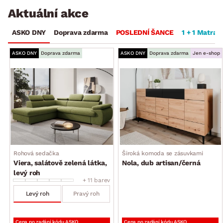
Aktuální akce
ASKO DNY
Doprava zdarma
POSLEDNÍ ŠANCE
1 + 1 Matrac
ASKO DNY
Doprava zdarma
ASKO DNY
Doprava zdarma
Jen e-shop
Rohová sedačka
Široká komoda se zásuvkami
Viera, salátově zelená látka,
Nola, dub artisan/černá
levý roh
+ 11 barev
Levý roh
Pravý roh
Cena po zadání kódu ASKO
Cena po zadání kódu ASKO