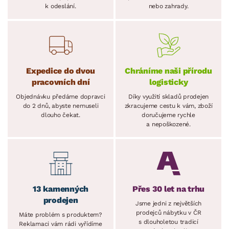
k odeslání.
nebo zahrady.
Expedice do dvou
Chráníme naši přírodu
pracovních dní
logisticky
Objednávku předáme dopravci
Díky využití skladů prodejen
do 2 dnů, abyste nemuseli
zkracujeme cestu k vám, zboží
dlouho čekat.
doručujeme rychle
a nepoškozené.
13 kamenných
Přes 30 let na trhu
prodejen
Jsme jedni z největších
prodejců nábytku v ČR
Máte problém s produktem?
s dlouholetou tradicí
Reklamaci vám rádi vyřídíme