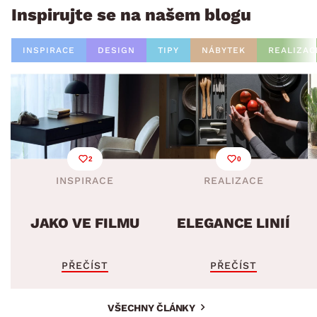
Inspirujte se na našem blogu
INSPIRACE
DESIGN
TIPY
NÁBYTEK
REALIZAC
2
0
INSPIRACE
REALIZACE
JAKO VE FILMU
ELEGANCE LINIÍ
PŘEČÍST
PŘEČÍST
VŠECHNY ČLÁNKY