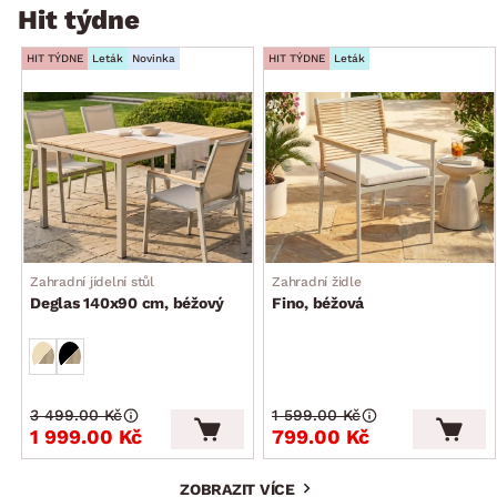
Hit týdne
HIT TÝDNE
Leták
Novinka
HIT TÝDNE
Leták
Zahradní jídelní stůl
Zahradní židle
Deglas 140x90 cm, béžový
Fino, béžová
3 499.00 Kč
1 599.00 Kč
1 999.00 Kč
799.00 Kč
ZOBRAZIT VÍCE