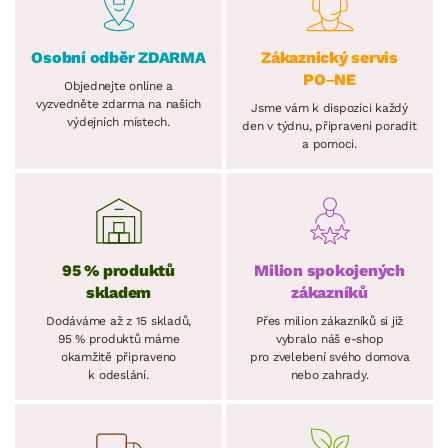
Osobní odběr ZDARMA
Zákaznický servis
PO–NE
Objednejte online a
vyzvedněte zdarma na našich
Jsme vám k dispozici každý
výdejních místech.
den v týdnu, připraveni poradit
a pomoci.
95 % produktů
Milion spokojených
skladem
zákazníků
Dodáváme až z 15 skladů,
Přes milion zákazníků si již
95 % produktů máme
vybralo náš e-shop
okamžitě připraveno
pro zvelebení svého domova
k odeslání.
nebo zahrady.