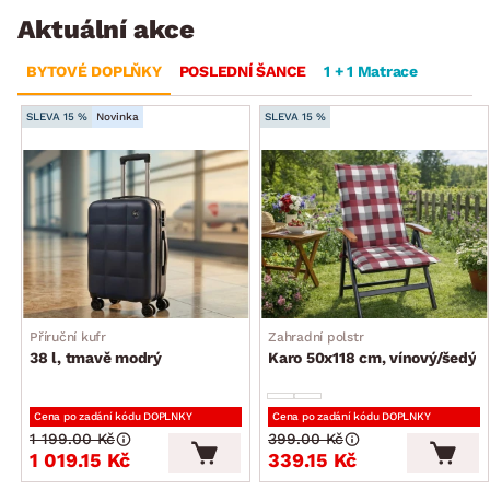
Aktuální akce
BYTOVÉ DOPLŇKY
POSLEDNÍ ŠANCE
1 + 1 Matrace
SLEVA 15 %
Novinka
SLEVA 15 %
Příruční kufr
Zahradní polstr
38 l, tmavě modrý
Karo 50x118 cm, vínový/šedý
Cena po zadání kódu DOPLNKY
Cena po zadání kódu DOPLNKY
1 199.00 Kč
399.00 Kč
1 019.15 Kč
339.15 Kč