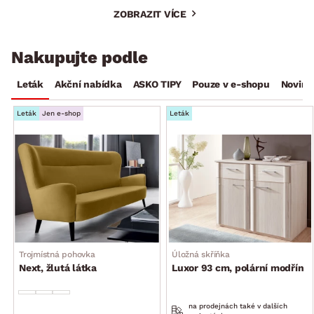
ZOBRAZIT VÍCE
Nakupujte podle
Leták
Akční nabídka
ASKO TIPY
Pouze v e-shopu
Novink
Leták
Jen e-shop
Leták
Trojmístná pohovka
Úložná skříňka
Next, žlutá látka
Luxor 93 cm, polární modřín
na prodejnách také v dalších