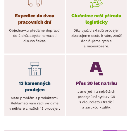
Expedice do dvou
Chráníme naši přírodu
pracovních dní
logisticky
Objednávku předáme dopravci
Díky využití skladů prodejen
do 2 dnů, abyste nemuseli
zkracujeme cestu k vám, zboží
dlouho čekat.
doručujeme rychle
a nepoškozené.
13 kamenných
Přes 30 let na trhu
prodejen
Jsme jedni z největších
prodejců nábytku v ČR
Máte problém s produktem?
s dlouholetou tradicí
Reklamaci vám rádi vyřídíme
a zárukou kvality.
v některé z našich 13 prodejen.