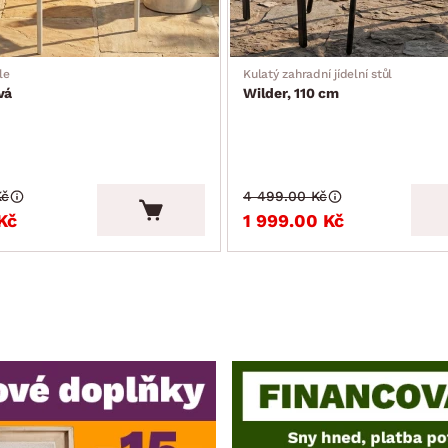
le
Kulatý zahradní jídelní stůl
vá
Wilder, 110 cm
Kč
4 499.00 Kč
Kč
1 999.00 Kč