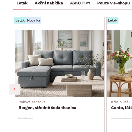
Leták
Akční nabídka
ASKO TIPY
Pouze v e-shopu
Leták
Novinka
Leták
a, s
Rohová sedačka
Křeslo ušák
Bergen, středně šedá tkanina
Canto, lá