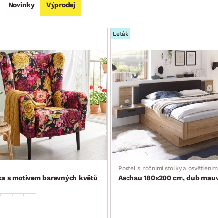
Novinky
Výprodej
Leták
Postel s nočními stolky a osvětlením
tka s motivem barevných květů
Aschau 180x200 cm, dub mauve