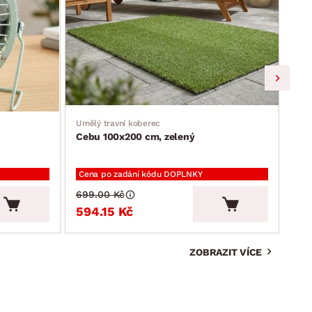
Umělý travní koberec
Jíde
Cebu 100x200 cm, zelený
Ron
Cena po zadání kódu DOPLNKY
Cen
699.00 Kč
2 3
594.15 Kč
2 
ZOBRAZIT VÍCE