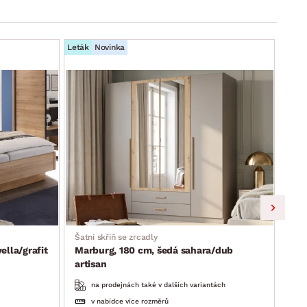
Leták
Novinka
Leták
Šatní skříň se zrcadly
Skří
lla/grafit
Marburg, 180 cm, šedá sahara/dub
Lim
artisan
na prodejnách také v dalších variantách
v nabídce více rozměrů