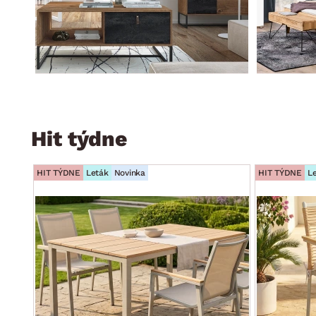
Hit týdne
HIT TÝDNE
Leták
Novinka
HIT TÝDNE
L