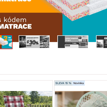
NÍ
DOMÁCÍ SPOTŘEBIČE
ZAHRADNÍ 
tavy
Z
vy
Z
avy
SLEVA 15 %
Novinka