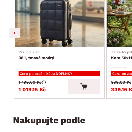
Příruční kufr
Zahradní pol
38 l, tmavě modrý
Karo 50x11
Cena po zadání kódu DOPLNKY
Cena po za
1 199.00 Kč
399.00 Kč
1 019.15 Kč
339.15 
Nakupujte podle