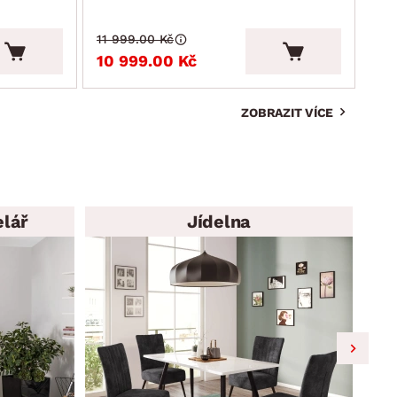
11 999.00 Kč
4 9
10 999.00 Kč
4 
ZOBRAZIT VÍCE
elář
Jídelna