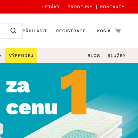
LETÁKY
PRODEJNY
KONTAKTY
PŘIHLÁSIT
REGISTRACE
KOŠÍK
A
VÝPRODEJ
BLOG
SLUŽBY
A ORGANIZACE
Zahradní sety
DROBNÉ BYTOVÉ DOPLŇKY
če
Kuchyňské příslušenství
adní židle a křesla
štníky
Kuchyňské doplňky
ahradní lavice
viny
Koupelnové doplňky
Zahradní stoly
lečení
Zahradní doplňky
hradní houpačky
Zobrazit vše
ahradní lehátka