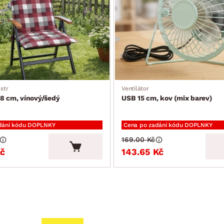
str
Ventilátor
8 cm, vínový/šedý
USB 15 cm, kov (mix barev)
dání kódu DOPLNKY
Cena po zadání kódu DOPLNKY
169.00 Kč
Kč
143.65 Kč