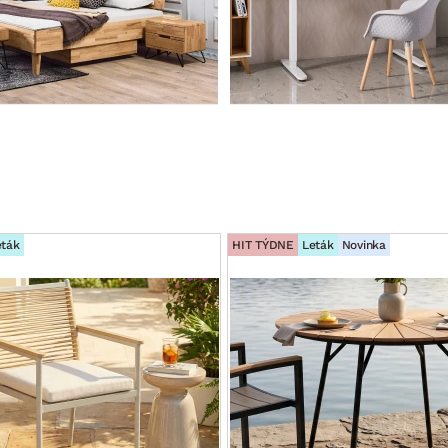
eták
HIT TÝDNE
Leták
Novinka