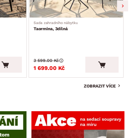
Sada zahradního nábytku
Zahr
Taormina, 3dílná
Mos
3 599.00 Kč
3 9
1 699.00 Kč
2 
ZOBRAZIT VÍCE