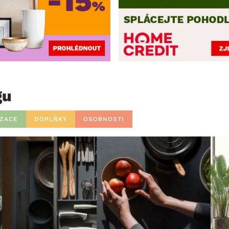
gu
IZACE
DOPLŇKY
OSOBNOSTI