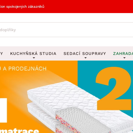
lion spokojených zákazníků
VY
KUCHYŇSKÁ STUDIA
SEDACÍ SOUPRAVY
ZAHRAD
vy
DEKORACE
Sedací soupravy do U
UKLÁDÁNÍ 
y
Obrazy
Věšáky na klí
avy
Rohové sedací soupravy
Zahr
Zrcadla
Stojany na de
tavy
Sedací soupravy 3-2-1
Z
la
Hodiny
Stojany na no
avy
Sedací soupravy na míru
Vázy
Stojany na ob
vy
Za
Zobrazit vše
Zobrazit vše
avy
Z