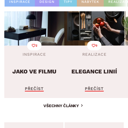
INSPIRACE
DESIGN
TIPY
NÁBYTEK
REALIZAC
2
0
INSPIRACE
REALIZACE
JAKO VE FILMU
ELEGANCE LINIÍ
PŘEČÍST
PŘEČÍST
VŠECHNY ČLÁNKY