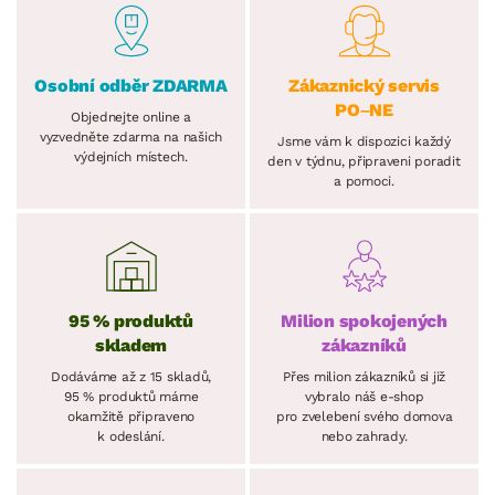
Osobní odběr ZDARMA
Zákaznický servis
PO–NE
Objednejte online a
vyzvedněte zdarma na našich
Jsme vám k dispozici každý
výdejních místech.
den v týdnu, připraveni poradit
a pomoci.
95 % produktů
Milion spokojených
skladem
zákazníků
Dodáváme až z 15 skladů,
Přes milion zákazníků si již
95 % produktů máme
vybralo náš e-shop
okamžitě připraveno
pro zvelebení svého domova
k odeslání.
nebo zahrady.