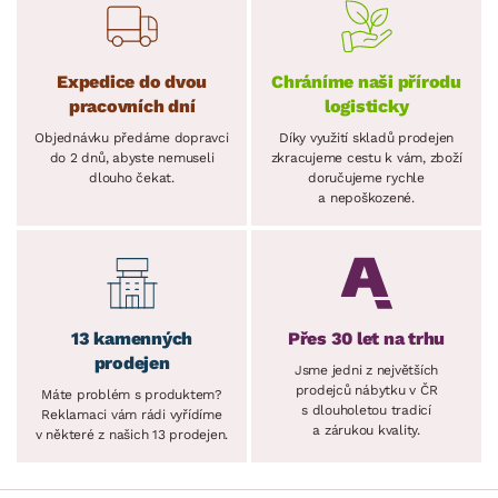
Expedice do dvou
Chráníme naši přírodu
pracovních dní
logisticky
Objednávku předáme dopravci
Díky využití skladů prodejen
do 2 dnů, abyste nemuseli
zkracujeme cestu k vám, zboží
dlouho čekat.
doručujeme rychle
a nepoškozené.
13 kamenných
Přes 30 let na trhu
prodejen
Jsme jedni z největších
prodejců nábytku v ČR
Máte problém s produktem?
s dlouholetou tradicí
Reklamaci vám rádi vyřídíme
a zárukou kvality.
v některé z našich 13 prodejen.