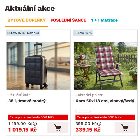
Aktuální akce
BYTOVÉ DOPLŇKY
POSLEDNÍ ŠANCE
1 + 1 Matrace
SLEVA 15 %
Novinka
SLEVA 15 %
Příruční kufr
Zahradní polstr
38 l, tmavě modrý
Karo 50x118 cm, vínový/šedý
Cena po zadání kódu DOPLNKY
Cena po zadání kódu DOPLNKY
1 199.00 Kč
399.00 Kč
1 019.15 Kč
339.15 Kč