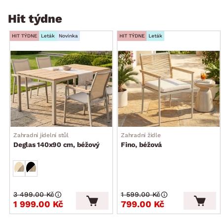
Hit týdne
HIT TÝDNE
Leták
Novinka
HIT TÝDNE
Leták
Zahradní jídelní stůl
Zahradní židle
Deglas 140x90 cm, béžový
Fino, béžová
3 499.00 Kč
1 599.00 Kč
1 999.00 Kč
799.00 Kč