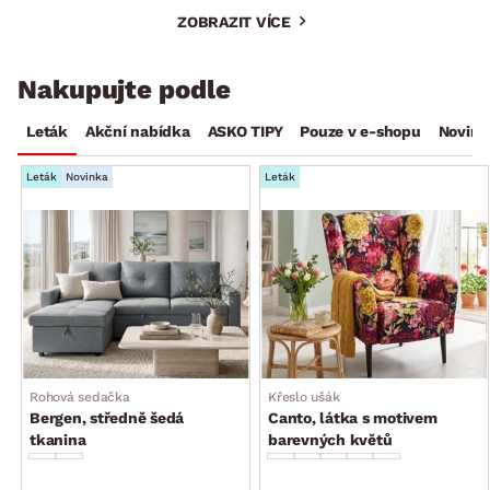
ZOBRAZIT VÍCE
Nakupujte podle
Leták
Akční nabídka
ASKO TIPY
Pouze v e-shopu
Novink
Leták
Novinka
Leták
Rohová sedačka
Křeslo ušák
Bergen, středně šedá
Canto, látka s motivem
tkanina
barevných květů