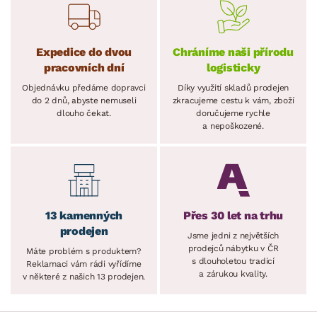
Expedice do dvou
Chráníme naši přírodu
pracovních dní
logisticky
Objednávku předáme dopravci
Díky využití skladů prodejen
do 2 dnů, abyste nemuseli
zkracujeme cestu k vám, zboží
dlouho čekat.
doručujeme rychle
a nepoškozené.
13 kamenných
Přes 30 let na trhu
prodejen
Jsme jedni z největších
prodejců nábytku v ČR
Máte problém s produktem?
s dlouholetou tradicí
Reklamaci vám rádi vyřídíme
a zárukou kvality.
v některé z našich 13 prodejen.