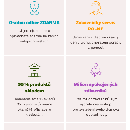
Osobní odběr ZDARMA
Zákaznický servis
PO–NE
Objednejte online a
vyzvedněte zdarma na našich
Jsme vám k dispozici každý
výdejních místech.
den v týdnu, připraveni poradit
a pomoci.
95 % produktů
Milion spokojených
skladem
zákazníků
Dodáváme až z 15 skladů,
Přes milion zákazníků si již
95 % produktů máme
vybralo náš e-shop
okamžitě připraveno
pro zvelebení svého domova
k odeslání.
nebo zahrady.