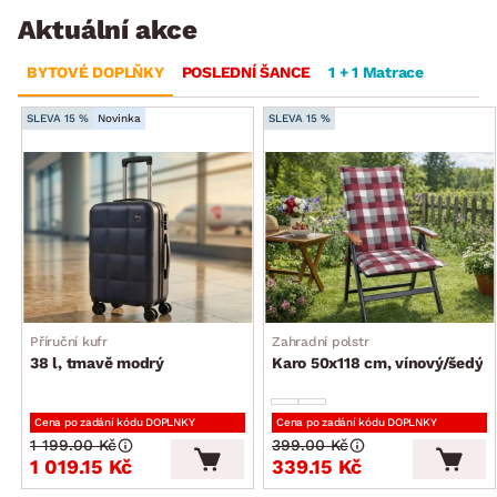
Aktuální akce
BYTOVÉ DOPLŇKY
POSLEDNÍ ŠANCE
1 + 1 Matrace
SLEVA 15 %
Novinka
SLEVA 15 %
Příruční kufr
Zahradní polstr
38 l, tmavě modrý
Karo 50x118 cm, vínový/šedý
Cena po zadání kódu DOPLNKY
Cena po zadání kódu DOPLNKY
1 199.00 Kč
399.00 Kč
1 019.15 Kč
339.15 Kč