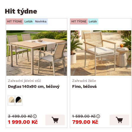
Hit týdne
HIT TÝDNE
Leták
Novinka
HIT TÝDNE
Leták
Zahradní jídelní stůl
Zahradní židle
Deglas 140x90 cm, béžový
Fino, béžová
3 499.00 Kč
1 599.00 Kč
1 999.00 Kč
799.00 Kč