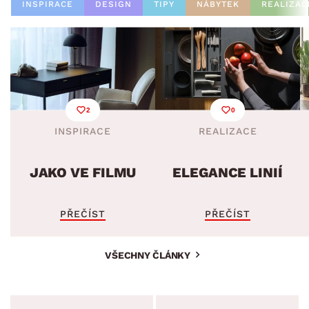
INSPIRACE
DESIGN
TIPY
NÁBYTEK
REALIZAC
2
0
INSPIRACE
REALIZACE
JAKO VE FILMU
ELEGANCE LINIÍ
PŘEČÍST
PŘEČÍST
VŠECHNY ČLÁNKY