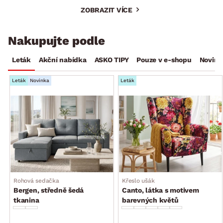
ZOBRAZIT VÍCE
Nakupujte podle
Leták
Akční nabídka
ASKO TIPY
Pouze v e-shopu
Novink
Leták
Novinka
Leták
Rohová sedačka
Křeslo ušák
Bergen, středně šedá
Canto, látka s motivem
tkanina
barevných květů