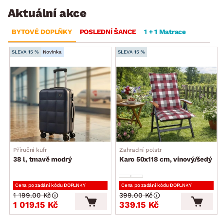
Aktuální akce
BYTOVÉ DOPLŇKY
POSLEDNÍ ŠANCE
1 + 1 Matrace
SLEVA 15 %
Novinka
SLEVA 15 %
Příruční kufr
Zahradní polstr
38 l, tmavě modrý
Karo 50x118 cm, vínový/šedý
Cena po zadání kódu DOPLNKY
Cena po zadání kódu DOPLNKY
1 199.00 Kč
399.00 Kč
1 019.15 Kč
339.15 Kč