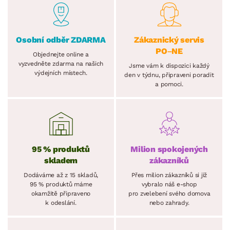
Osobní odběr ZDARMA
Zákaznický servis
PO–NE
Objednejte online a
vyzvedněte zdarma na našich
Jsme vám k dispozici každý
výdejních místech.
den v týdnu, připraveni poradit
a pomoci.
95 % produktů
Milion spokojených
skladem
zákazníků
Dodáváme až z 15 skladů,
Přes milion zákazníků si již
95 % produktů máme
vybralo náš e-shop
okamžitě připraveno
pro zvelebení svého domova
k odeslání.
nebo zahrady.