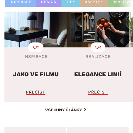
INSPIRACE
DESIGN
TIPY
NÁBYTEK
REALIZAC
2
0
INSPIRACE
REALIZACE
JAKO VE FILMU
ELEGANCE LINIÍ
PŘEČÍST
PŘEČÍST
VŠECHNY ČLÁNKY