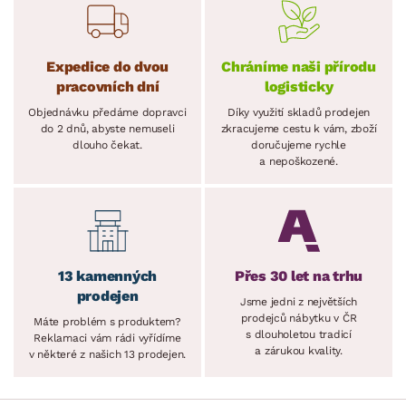
Expedice do dvou
Chráníme naši přírodu
pracovních dní
logisticky
Objednávku předáme dopravci
Díky využití skladů prodejen
do 2 dnů, abyste nemuseli
zkracujeme cestu k vám, zboží
dlouho čekat.
doručujeme rychle
a nepoškozené.
13 kamenných
Přes 30 let na trhu
prodejen
Jsme jedni z největších
prodejců nábytku v ČR
Máte problém s produktem?
s dlouholetou tradicí
Reklamaci vám rádi vyřídíme
a zárukou kvality.
v některé z našich 13 prodejen.