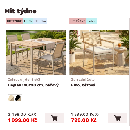
Hit týdne
HIT TÝDNE
Leták
Novinka
HIT TÝDNE
Leták
Zahradní jídelní stůl
Zahradní židle
Deglas 140x90 cm, béžový
Fino, béžová
3 499.00 Kč
1 599.00 Kč
1 999.00 Kč
799.00 Kč