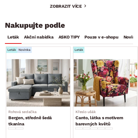
ZOBRAZIT VÍCE
Nakupujte podle
Leták
Akční nabídka
ASKO TIPY
Pouze v e-shopu
Novink
Leták
Novinka
Leták
Rohová sedačka
Křeslo ušák
Bergen, středně šedá
Canto, látka s motivem
tkanina
barevných květů