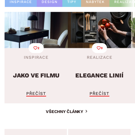
INSPIRACE
DESIGN
TIPY
NÁBYTEK
REALIZAC
2
0
INSPIRACE
REALIZACE
JAKO VE FILMU
ELEGANCE LINIÍ
PŘEČÍST
PŘEČÍST
VŠECHNY ČLÁNKY