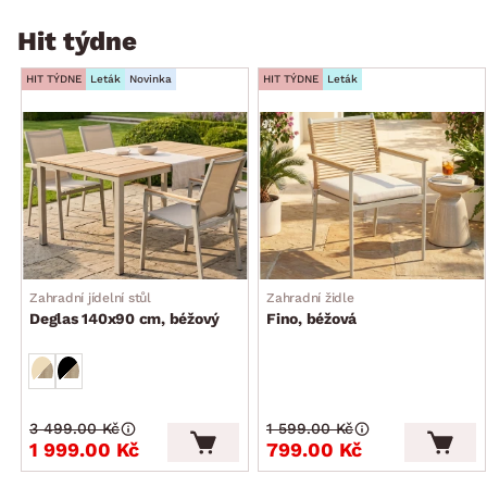
Hit týdne
HIT TÝDNE
Leták
Novinka
HIT TÝDNE
Leták
Zahradní jídelní stůl
Zahradní židle
Deglas 140x90 cm, béžový
Fino, béžová
3 499.00 Kč
1 599.00 Kč
1 999.00 Kč
799.00 Kč