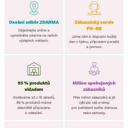
Osobní odběr ZDARMA
Zákaznický servis
PO–NE
Objednejte online a
vyzvedněte zdarma na našich
Jsme vám k dispozici každý
výdejních místech.
den v týdnu, připraveni poradit
a pomoci.
95 % produktů
Milion spokojených
skladem
zákazníků
Dodáváme až z 15 skladů,
Přes milion zákazníků si již
95 % produktů máme
vybralo náš e-shop
okamžitě připraveno
pro zvelebení svého domova
k odeslání.
nebo zahrady.