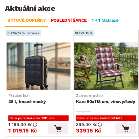
Aktuální akce
BYTOVÉ DOPLŇKY
POSLEDNÍ ŠANCE
1 + 1 Matrace
SLEVA 15 %
Novinka
SLEVA 15 %
Příruční kufr
Zahradní polstr
38 l, tmavě modrý
Karo 50x118 cm, vínový/šedý
Cena po zadání kódu DOPLNKY
Cena po zadání kódu DOPLNKY
1 199.00 Kč
399.00 Kč
1 019.15 Kč
339.15 Kč