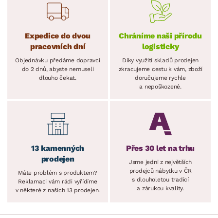
Expedice do dvou
Chráníme naši přírodu
pracovních dní
logisticky
Objednávku předáme dopravci
Díky využití skladů prodejen
do 2 dnů, abyste nemuseli
zkracujeme cestu k vám, zboží
dlouho čekat.
doručujeme rychle
a nepoškozené.
13 kamenných
Přes 30 let na trhu
prodejen
Jsme jedni z největších
prodejců nábytku v ČR
Máte problém s produktem?
s dlouholetou tradicí
Reklamaci vám rádi vyřídíme
a zárukou kvality.
v některé z našich 13 prodejen.