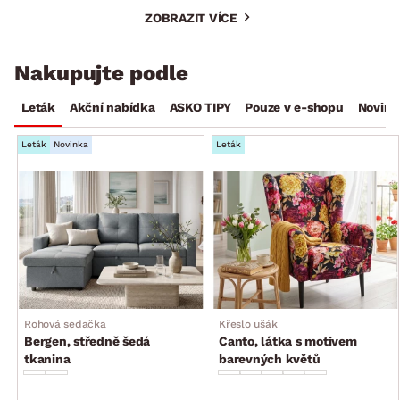
ZOBRAZIT VÍCE
Nakupujte podle
Leták
Akční nabídka
ASKO TIPY
Pouze v e-shopu
Novink
Leták
Novinka
Leták
Rohová sedačka
Křeslo ušák
Bergen, středně šedá
Canto, látka s motivem
tkanina
barevných květů