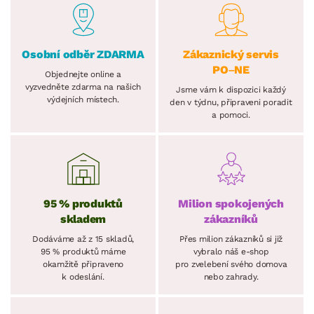
Osobní odběr ZDARMA
Zákaznický servis
PO–NE
Objednejte online a
vyzvedněte zdarma na našich
Jsme vám k dispozici každý
výdejních místech.
den v týdnu, připraveni poradit
a pomoci.
95 % produktů
Milion spokojených
skladem
zákazníků
Dodáváme až z 15 skladů,
Přes milion zákazníků si již
95 % produktů máme
vybralo náš e-shop
okamžitě připraveno
pro zvelebení svého domova
k odeslání.
nebo zahrady.