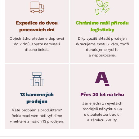
Expedice do dvou
Chráníme naši přírodu
pracovních dní
logisticky
Objednávku předáme dopravci
Díky využití skladů prodejen
do 2 dnů, abyste nemuseli
zkracujeme cestu k vám, zboží
dlouho čekat.
doručujeme rychle
a nepoškozené.
13 kamenných
Přes 30 let na trhu
prodejen
Jsme jedni z největších
prodejců nábytku v ČR
Máte problém s produktem?
s dlouholetou tradicí
Reklamaci vám rádi vyřídíme
a zárukou kvality.
v některé z našich 13 prodejen.