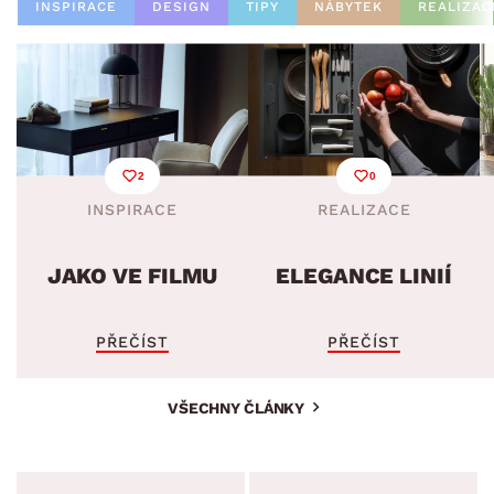
INSPIRACE
DESIGN
TIPY
NÁBYTEK
REALIZAC
2
0
INSPIRACE
REALIZACE
JAKO VE FILMU
ELEGANCE LINIÍ
PŘEČÍST
PŘEČÍST
VŠECHNY ČLÁNKY