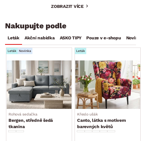
ZOBRAZIT VÍCE
Nakupujte podle
Leták
Akční nabídka
ASKO TIPY
Pouze v e-shopu
Novink
Leták
Novinka
Leták
Rohová sedačka
Křeslo ušák
Bergen, středně šedá
Canto, látka s motivem
tkanina
barevných květů