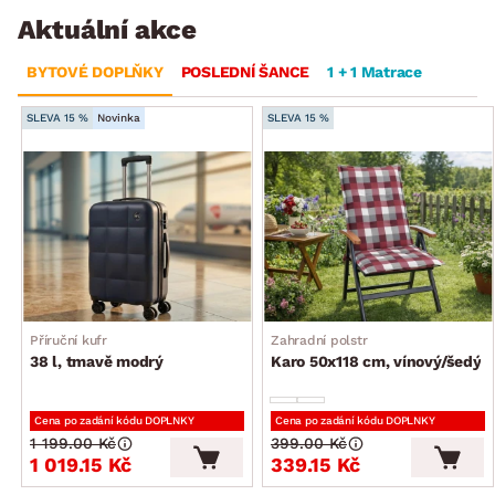
Aktuální akce
BYTOVÉ DOPLŇKY
POSLEDNÍ ŠANCE
1 + 1 Matrace
SLEVA 15 %
Novinka
SLEVA 15 %
Příruční kufr
Zahradní polstr
38 l, tmavě modrý
Karo 50x118 cm, vínový/šedý
Cena po zadání kódu DOPLNKY
Cena po zadání kódu DOPLNKY
1 199.00 Kč
399.00 Kč
1 019.15 Kč
339.15 Kč