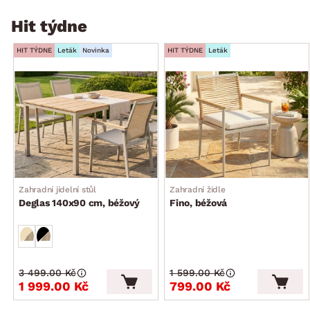
Hit týdne
HIT TÝDNE
Leták
Novinka
HIT TÝDNE
Leták
Zahradní jídelní stůl
Zahradní židle
Deglas 140x90 cm, béžový
Fino, béžová
3 499.00 Kč
1 599.00 Kč
1 999.00 Kč
799.00 Kč