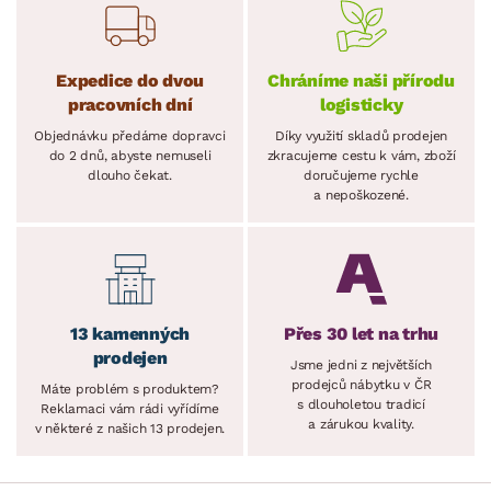
Expedice do dvou
Chráníme naši přírodu
pracovních dní
logisticky
Objednávku předáme dopravci
Díky využití skladů prodejen
do 2 dnů, abyste nemuseli
zkracujeme cestu k vám, zboží
dlouho čekat.
doručujeme rychle
a nepoškozené.
13 kamenných
Přes 30 let na trhu
prodejen
Jsme jedni z největších
prodejců nábytku v ČR
Máte problém s produktem?
s dlouholetou tradicí
Reklamaci vám rádi vyřídíme
a zárukou kvality.
v některé z našich 13 prodejen.