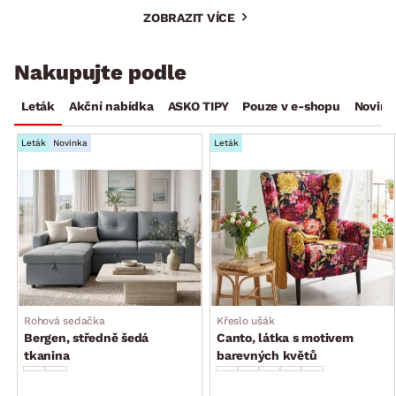
ZOBRAZIT VÍCE
Nakupujte podle
Leták
Akční nabídka
ASKO TIPY
Pouze v e-shopu
Novink
Leták
Novinka
Leták
Rohová sedačka
Křeslo ušák
Bergen, středně šedá
Canto, látka s motivem
tkanina
barevných květů