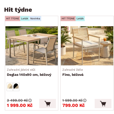
Hit týdne
HIT TÝDNE
Leták
Novinka
HIT TÝDNE
Leták
Zahradní jídelní stůl
Zahradní židle
Deglas 140x90 cm, béžový
Fino, béžová
3 499.00 Kč
1 599.00 Kč
1 999.00 Kč
799.00 Kč