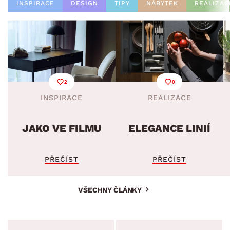
INSPIRACE
DESIGN
TIPY
NÁBYTEK
REALIZAC
2
0
INSPIRACE
REALIZACE
JAKO VE FILMU
ELEGANCE LINIÍ
PŘEČÍST
PŘEČÍST
VŠECHNY ČLÁNKY