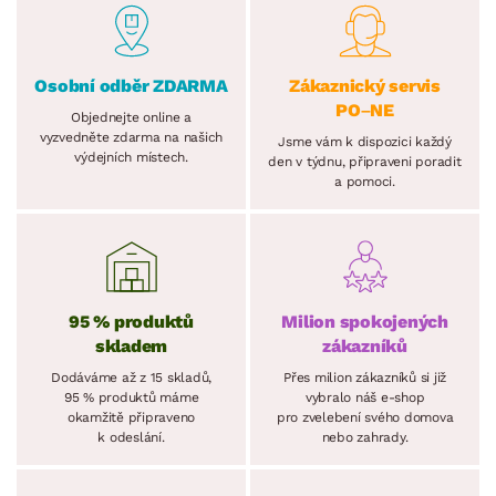
Osobní odběr ZDARMA
Zákaznický servis
PO–NE
Objednejte online a
vyzvedněte zdarma na našich
Jsme vám k dispozici každý
výdejních místech.
den v týdnu, připraveni poradit
a pomoci.
95 % produktů
Milion spokojených
skladem
zákazníků
Dodáváme až z 15 skladů,
Přes milion zákazníků si již
95 % produktů máme
vybralo náš e-shop
okamžitě připraveno
pro zvelebení svého domova
k odeslání.
nebo zahrady.