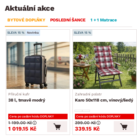
Aktuální akce
BYTOVÉ DOPLŇKY
POSLEDNÍ ŠANCE
1 + 1 Matrace
SLEVA 15 %
Novinka
SLEVA 15 %
Příruční kufr
Zahradní polstr
38 l, tmavě modrý
Karo 50x118 cm, vínový/šedý
Cena po zadání kódu DOPLNKY
Cena po zadání kódu DOPLNKY
1 199.00 Kč
399.00 Kč
1 019.15 Kč
339.15 Kč