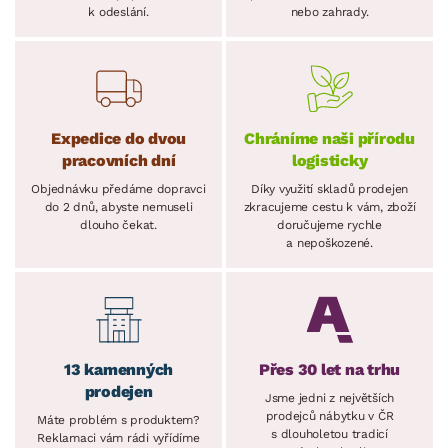
k odeslání.
nebo zahrady.
Expedice do dvou
Chráníme naši přírodu
pracovních dní
logisticky
Objednávku předáme dopravci
Díky využití skladů prodejen
do 2 dnů, abyste nemuseli
zkracujeme cestu k vám, zboží
dlouho čekat.
doručujeme rychle
a nepoškozené.
13 kamenných
Přes 30 let na trhu
prodejen
Jsme jedni z největších
prodejců nábytku v ČR
Máte problém s produktem?
s dlouholetou tradicí
Reklamaci vám rádi vyřídíme