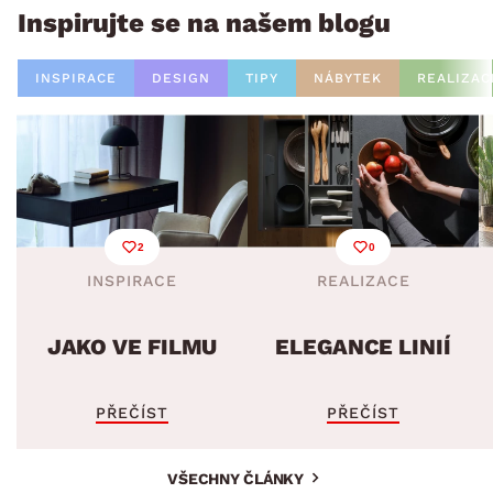
Inspirujte se na našem blogu
INSPIRACE
DESIGN
TIPY
NÁBYTEK
REALIZAC
2
0
INSPIRACE
REALIZACE
JAKO VE FILMU
ELEGANCE LINIÍ
PŘEČÍST
PŘEČÍST
VŠECHNY ČLÁNKY