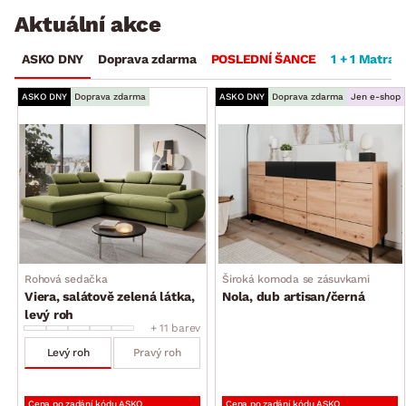
Aktuální akce
ASKO DNY
Doprava zdarma
POSLEDNÍ ŠANCE
1 + 1 Matrac
ASKO DNY
Doprava zdarma
ASKO DNY
Doprava zdarma
Jen e-shop
Rohová sedačka
Široká komoda se zásuvkami
Viera, salátově zelená látka,
Nola, dub artisan/černá
levý roh
+ 11 barev
Levý roh
Pravý roh
Cena po zadání kódu ASKO
Cena po zadání kódu ASKO