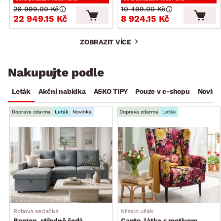
26 999.00 Kč
10 499.00 Kč
22 949.15 Kč
8 924.15 Kč
ZOBRAZIT VÍCE
Nakupujte podle
Leták
Akční nabídka
ASKO TIPY
Pouze v e-shopu
Novink
Doprava zdarma
Leták
Novinka
Doprava zdarma
Leták
Rohová sedačka
Křeslo ušák
Bergen, středně šedá
Canto, látka s motivem