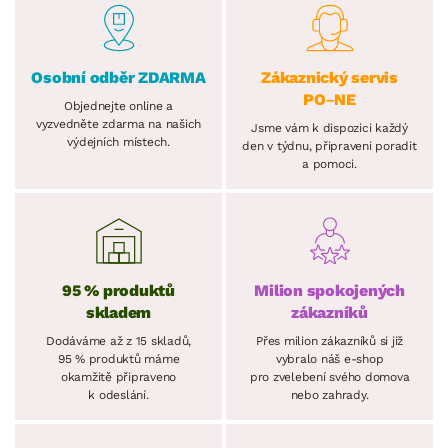
Osobní odběr ZDARMA
Zákaznický servis
PO–NE
Objednejte online a
vyzvedněte zdarma na našich
Jsme vám k dispozici každý
výdejních místech.
den v týdnu, připraveni poradit
a pomoci.
95 % produktů
Milion spokojených
skladem
zákazníků
Dodáváme až z 15 skladů,
Přes milion zákazníků si již
95 % produktů máme
vybralo náš e-shop
okamžitě připraveno
pro zvelebení svého domova
k odeslání.
nebo zahrady.