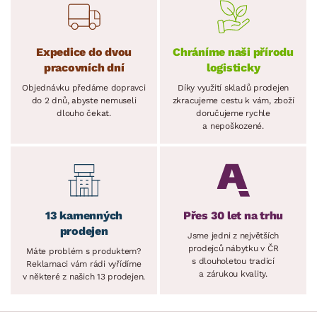
Expedice do dvou
Chráníme naši přírodu
pracovních dní
logisticky
Objednávku předáme dopravci
Díky využití skladů prodejen
do 2 dnů, abyste nemuseli
zkracujeme cestu k vám, zboží
dlouho čekat.
doručujeme rychle
a nepoškozené.
13 kamenných
Přes 30 let na trhu
prodejen
Jsme jedni z největších
prodejců nábytku v ČR
Máte problém s produktem?
s dlouholetou tradicí
Reklamaci vám rádi vyřídíme
a zárukou kvality.
v některé z našich 13 prodejen.