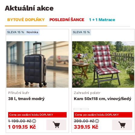
Aktuální akce
BYTOVÉ DOPLŇKY
POSLEDNÍ ŠANCE
1 + 1 Matrace
SLEVA 15 %
Novinka
SLEVA 15 %
Příruční kufr
Zahradní polstr
38 l, tmavě modrý
Karo 50x118 cm, vínový/šedý
Cena po zadání kódu DOPLNKY
Cena po zadání kódu DOPLNKY
1 199.00 Kč
399.00 Kč
1 019.15 Kč
339.15 Kč