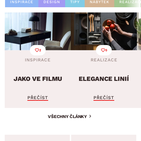
INSPIRACE
DESIGN
TIPY
NÁBYTEK
REALIZAC
2
0
INSPIRACE
REALIZACE
JAKO VE FILMU
ELEGANCE LINIÍ
PŘEČÍST
PŘEČÍST
VŠECHNY ČLÁNKY