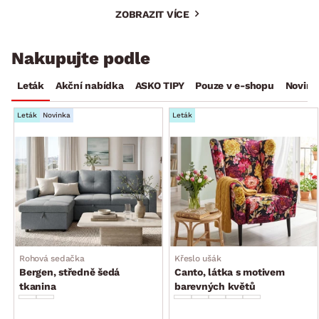
ZOBRAZIT VÍCE
Nakupujte podle
Leták
Akční nabídka
ASKO TIPY
Pouze v e-shopu
Novink
Leták
Novinka
Leták
Rohová sedačka
Křeslo ušák
Bergen, středně šedá
Canto, látka s motivem
tkanina
barevných květů