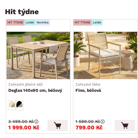
Hit týdne
HIT TÝDNE
Leták
Novinka
HIT TÝDNE
Leták
Zahradní jídelní stůl
Zahradní židle
Deglas 140x90 cm, béžový
Fino, béžová
3 499.00 Kč
1 599.00 Kč
1 999.00 Kč
799.00 Kč