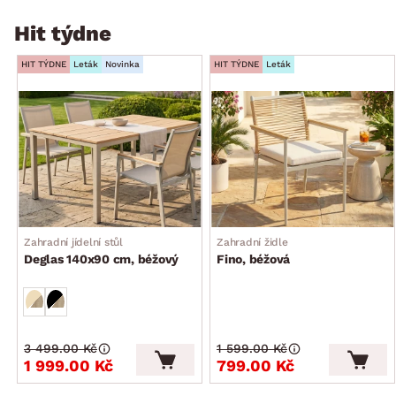
Hit týdne
HIT TÝDNE
Leták
Novinka
HIT TÝDNE
Leták
Zahradní jídelní stůl
Zahradní židle
Deglas 140x90 cm, béžový
Fino, béžová
3 499.00 Kč
1 599.00 Kč
1 999.00 Kč
799.00 Kč