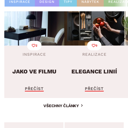
INSPIRACE
DESIGN
TIPY
NÁBYTEK
REALIZAC
2
0
INSPIRACE
REALIZACE
JAKO VE FILMU
ELEGANCE LINIÍ
PŘEČÍST
PŘEČÍST
VŠECHNY ČLÁNKY