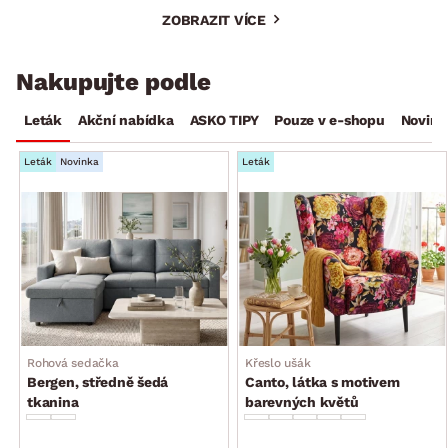
ZOBRAZIT VÍCE
Nakupujte podle
Leták
Akční nabídka
ASKO TIPY
Pouze v e-shopu
Novink
Leták
Novinka
Leták
Rohová sedačka
Křeslo ušák
Bergen, středně šedá
Canto, látka s motivem
tkanina
barevných květů