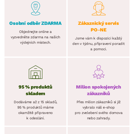
Osobní odběr ZDARMA
Zákaznický servis
PO–NE
Objednejte online a
vyzvedněte zdarma na našich
Jsme vám k dispozici každý
výdejních místech.
den v týdnu, připraveni poradit
a pomoci.
95 % produktů
Milion spokojených
skladem
zákazníků
Dodáváme až z 15 skladů,
Přes milion zákazníků si již
95 % produktů máme
vybralo náš e-shop
okamžitě připraveno
pro zvelebení svého domova
k odeslání.
nebo zahrady.