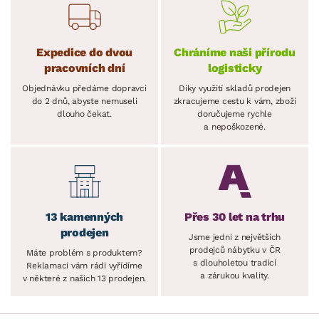
Expedice do dvou
Chráníme naši přírodu
pracovních dní
logisticky
Objednávku předáme dopravci
Díky využití skladů prodejen
do 2 dnů, abyste nemuseli
zkracujeme cestu k vám, zboží
dlouho čekat.
doručujeme rychle
a nepoškozené.
13 kamenných
Přes 30 let na trhu
prodejen
Jsme jedni z největších
prodejců nábytku v ČR
Máte problém s produktem?
s dlouholetou tradicí
Reklamaci vám rádi vyřídíme
a zárukou kvality.
v některé z našich 13 prodejen.