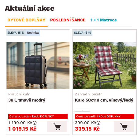
Aktuální akce
BYTOVÉ DOPLŇKY
POSLEDNÍ ŠANCE
1 + 1 Matrace
SLEVA 15 %
Novinka
SLEVA 15 %
Příruční kufr
Zahradní polstr
38 l, tmavě modrý
Karo 50x118 cm, vínový/šedý
Cena po zadání kódu DOPLNKY
Cena po zadání kódu DOPLNKY
1 199.00 Kč
399.00 Kč
1 019.15 Kč
339.15 Kč