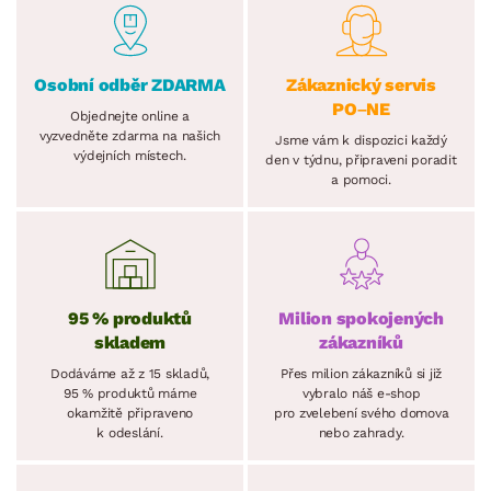
Osobní odběr ZDARMA
Zákaznický servis
PO–NE
Objednejte online a
vyzvedněte zdarma na našich
Jsme vám k dispozici každý
výdejních místech.
den v týdnu, připraveni poradit
a pomoci.
95 % produktů
Milion spokojených
skladem
zákazníků
Dodáváme až z 15 skladů,
Přes milion zákazníků si již
95 % produktů máme
vybralo náš e-shop
okamžitě připraveno
pro zvelebení svého domova
k odeslání.
nebo zahrady.