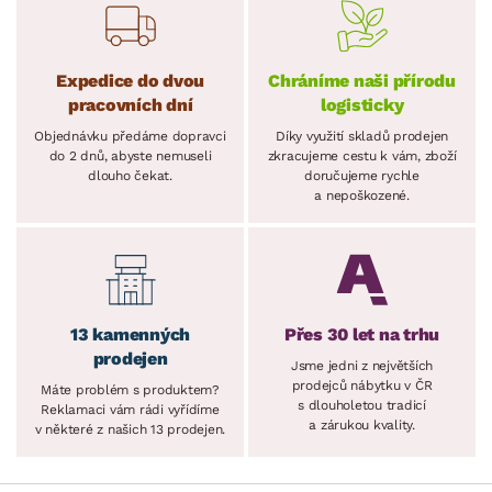
Expedice do dvou
Chráníme naši přírodu
pracovních dní
logisticky
Objednávku předáme dopravci
Díky využití skladů prodejen
do 2 dnů, abyste nemuseli
zkracujeme cestu k vám, zboží
dlouho čekat.
doručujeme rychle
a nepoškozené.
13 kamenných
Přes 30 let na trhu
prodejen
Jsme jedni z největších
prodejců nábytku v ČR
Máte problém s produktem?
s dlouholetou tradicí
Reklamaci vám rádi vyřídíme
a zárukou kvality.
v některé z našich 13 prodejen.