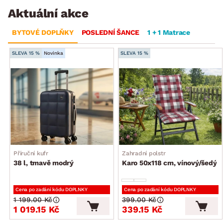
Aktuální akce
BYTOVÉ DOPLŇKY
POSLEDNÍ ŠANCE
1 + 1 Matrace
SLEVA 15 %
Novinka
SLEVA 15 %
Příruční kufr
Zahradní polstr
38 l, tmavě modrý
Karo 50x118 cm, vínový/šedý
Cena po zadání kódu DOPLNKY
Cena po zadání kódu DOPLNKY
1 199.00 Kč
399.00 Kč
1 019.15 Kč
339.15 Kč