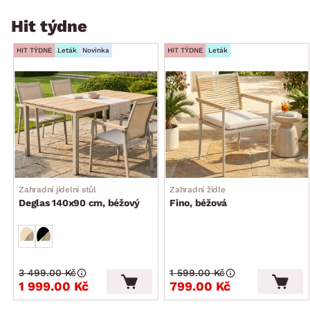
Hit týdne
HIT TÝDNE
Leták
Novinka
HIT TÝDNE
Leták
Zahradní jídelní stůl
Zahradní židle
Deglas 140x90 cm, béžový
Fino, béžová
3 499.00 Kč
1 599.00 Kč
1 999.00 Kč
799.00 Kč