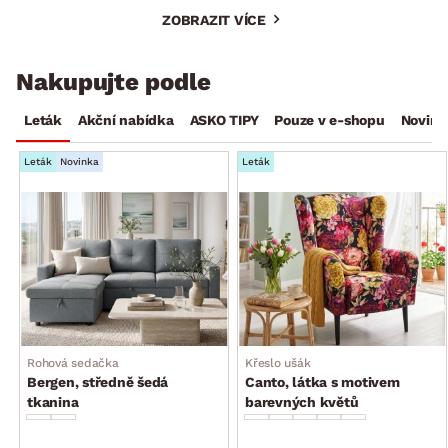
ZOBRAZIT VÍCE
Nakupujte podle
Leták
Akční nabídka
ASKO TIPY
Pouze v e-shopu
Novink
Leták
Novinka
Leták
Rohová sedačka
Křeslo ušák
Bergen, středně šedá
Canto, látka s motivem
tkanina
barevných květů