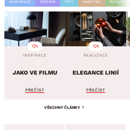
INSPIRACE
DESIGN
TIPY
NÁBYTEK
REALIZAC
2
0
INSPIRACE
REALIZACE
JAKO VE FILMU
ELEGANCE LINIÍ
PŘEČÍST
PŘEČÍST
VŠECHNY ČLÁNKY