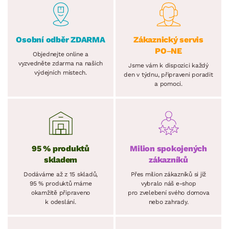
Osobní odběr ZDARMA
Zákaznický servis
PO–NE
Objednejte online a
vyzvedněte zdarma na našich
Jsme vám k dispozici každý
výdejních místech.
den v týdnu, připraveni poradit
a pomoci.
95 % produktů
Milion spokojených
skladem
zákazníků
Dodáváme až z 15 skladů,
Přes milion zákazníků si již
95 % produktů máme
vybralo náš e-shop
okamžitě připraveno
pro zvelebení svého domova
k odeslání.
nebo zahrady.