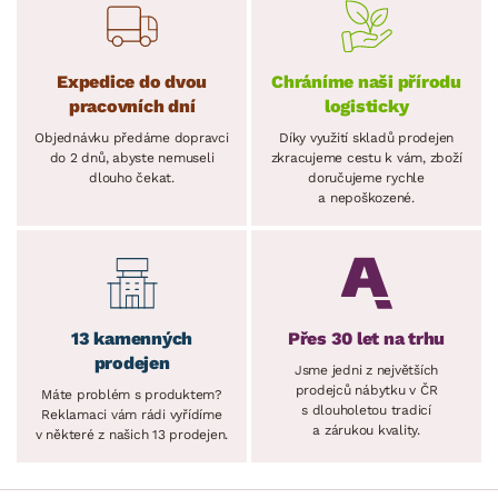
Expedice do dvou
Chráníme naši přírodu
pracovních dní
logisticky
Objednávku předáme dopravci
Díky využití skladů prodejen
do 2 dnů, abyste nemuseli
zkracujeme cestu k vám, zboží
dlouho čekat.
doručujeme rychle
a nepoškozené.
13 kamenných
Přes 30 let na trhu
prodejen
Jsme jedni z největších
prodejců nábytku v ČR
Máte problém s produktem?
s dlouholetou tradicí
Reklamaci vám rádi vyřídíme
a zárukou kvality.
v některé z našich 13 prodejen.