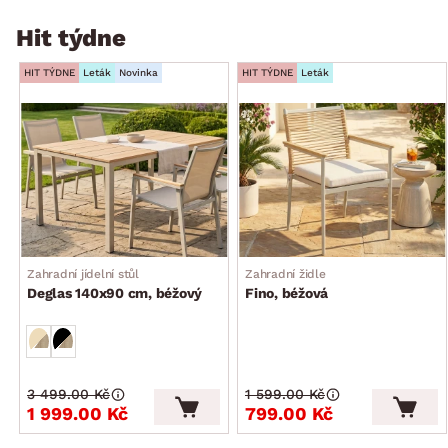
Hit týdne
HIT TÝDNE
Leták
Novinka
HIT TÝDNE
Leták
Zahradní jídelní stůl
Zahradní židle
Deglas 140x90 cm, béžový
Fino, béžová
3 499.00 Kč
1 599.00 Kč
1 999.00 Kč
799.00 Kč