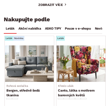
ZOBRAZIT VÍCE
Nakupujte podle
Leták
Akční nabídka
ASKO TIPY
Pouze v e-shopu
Novink
Leták
Novinka
Leták
Rohová sedačka
Křeslo ušák
Bergen, středně šedá
Canto, látka s motivem
tkanina
barevných květů