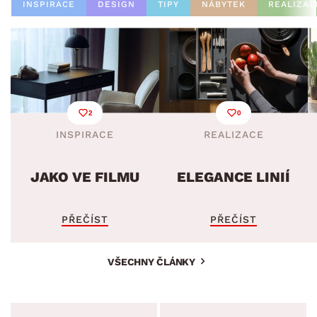
INSPIRACE
DESIGN
TIPY
NÁBYTEK
REALIZAC
2
0
INSPIRACE
REALIZACE
JAKO VE FILMU
ELEGANCE LINIÍ
PŘEČÍST
PŘEČÍST
VŠECHNY ČLÁNKY