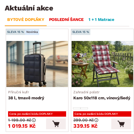
Aktuální akce
BYTOVÉ DOPLŇKY
POSLEDNÍ ŠANCE
1 + 1 Matrace
SLEVA 15 %
Novinka
SLEVA 15 %
Příruční kufr
Zahradní polstr
38 l, tmavě modrý
Karo 50x118 cm, vínový/šedý
Cena po zadání kódu DOPLNKY
Cena po zadání kódu DOPLNKY
1 199.00 Kč
399.00 Kč
1 019.15 Kč
339.15 Kč