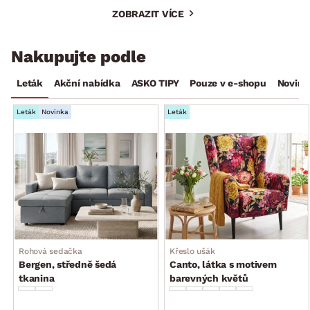
ZOBRAZIT VÍCE
Nakupujte podle
Leták
Akční nabídka
ASKO TIPY
Pouze v e-shopu
Novink
Leták
Novinka
Leták
Rohová sedačka
Křeslo ušák
Bergen, středně šedá
Canto, látka s motivem
tkanina
barevných květů