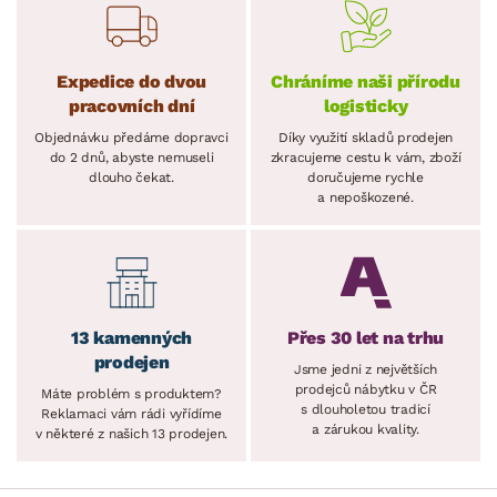
Expedice do dvou
Chráníme naši přírodu
pracovních dní
logisticky
Objednávku předáme dopravci
Díky využití skladů prodejen
do 2 dnů, abyste nemuseli
zkracujeme cestu k vám, zboží
dlouho čekat.
doručujeme rychle
a nepoškozené.
13 kamenných
Přes 30 let na trhu
prodejen
Jsme jedni z největších
prodejců nábytku v ČR
Máte problém s produktem?
s dlouholetou tradicí
Reklamaci vám rádi vyřídíme
a zárukou kvality.
v některé z našich 13 prodejen.