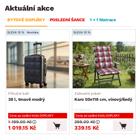
Aktuální akce
BYTOVÉ DOPLŇKY
POSLEDNÍ ŠANCE
1 + 1 Matrace
SLEVA 15 %
Novinka
SLEVA 15 %
Příruční kufr
Zahradní polstr
38 l, tmavě modrý
Karo 50x118 cm, vínový/šedý
Cena po zadání kódu DOPLNKY
Cena po zadání kódu DOPLNKY
1 199.00 Kč
399.00 Kč
1 019.15 Kč
339.15 Kč