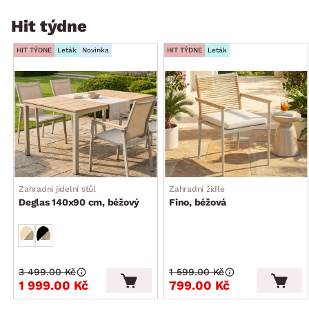
Hit týdne
HIT TÝDNE
Leták
Novinka
HIT TÝDNE
Leták
Zahradní jídelní stůl
Zahradní židle
Deglas 140x90 cm, béžový
Fino, béžová
3 499.00 Kč
1 599.00 Kč
1 999.00 Kč
799.00 Kč