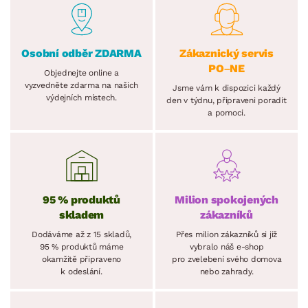
Osobní odběr ZDARMA
Zákaznický servis
PO–NE
Objednejte online a
vyzvedněte zdarma na našich
Jsme vám k dispozici každý
výdejních místech.
den v týdnu, připraveni poradit
a pomoci.
95 % produktů
Milion spokojených
skladem
zákazníků
Dodáváme až z 15 skladů,
Přes milion zákazníků si již
95 % produktů máme
vybralo náš e-shop
okamžitě připraveno
pro zvelebení svého domova
k odeslání.
nebo zahrady.