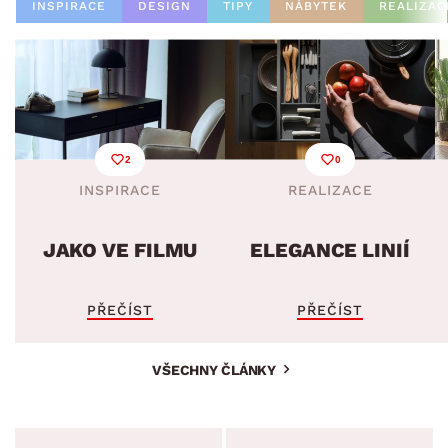
INSPIRACE
DESIGN
TIPY
NÁBYTEK
REALIZAC
2
0
INSPIRACE
REALIZACE
JAKO VE FILMU
ELEGANCE LINIÍ
PŘEČÍST
PŘEČÍST
VŠECHNY ČLÁNKY