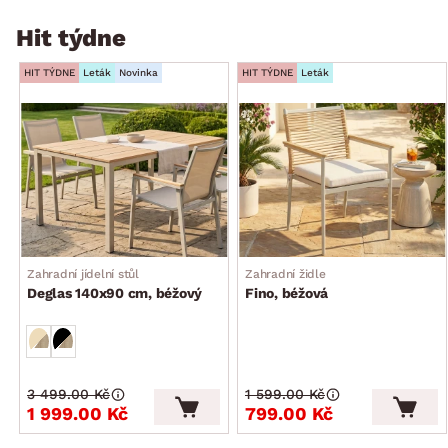
Hit týdne
HIT TÝDNE
Leták
Novinka
HIT TÝDNE
Leták
Zahradní jídelní stůl
Zahradní židle
Deglas 140x90 cm, béžový
Fino, béžová
3 499.00 Kč
1 599.00 Kč
1 999.00 Kč
799.00 Kč