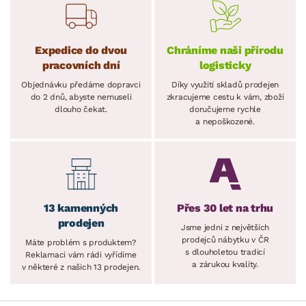
Expedice do dvou
Chráníme naši přírodu
pracovních dní
logisticky
Objednávku předáme dopravci
Díky využití skladů prodejen
do 2 dnů, abyste nemuseli
zkracujeme cestu k vám, zboží
dlouho čekat.
doručujeme rychle
a nepoškozené.
13 kamenných
Přes 30 let na trhu
prodejen
Jsme jedni z největších
prodejců nábytku v ČR
Máte problém s produktem?
s dlouholetou tradicí
Reklamaci vám rádi vyřídíme
a zárukou kvality.
v některé z našich 13 prodejen.