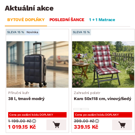
Aktuální akce
BYTOVÉ DOPLŇKY
POSLEDNÍ ŠANCE
1 + 1 Matrace
SLEVA 15 %
Novinka
SLEVA 15 %
Příruční kufr
Zahradní polstr
38 l, tmavě modrý
Karo 50x118 cm, vínový/šedý
Cena po zadání kódu DOPLNKY
Cena po zadání kódu DOPLNKY
1 199.00 Kč
399.00 Kč
1 019.15 Kč
339.15 Kč