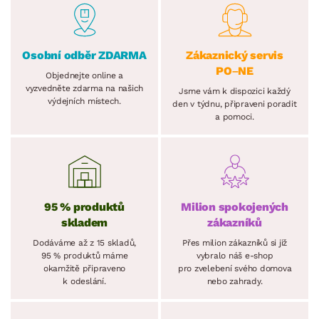
Osobní odběr ZDARMA
Zákaznický servis
PO–NE
Objednejte online a
vyzvedněte zdarma na našich
Jsme vám k dispozici každý
výdejních místech.
den v týdnu, připraveni poradit
a pomoci.
95 % produktů
Milion spokojených
skladem
zákazníků
Dodáváme až z 15 skladů,
Přes milion zákazníků si již
95 % produktů máme
vybralo náš e-shop
okamžitě připraveno
pro zvelebení svého domova
k odeslání.
nebo zahrady.