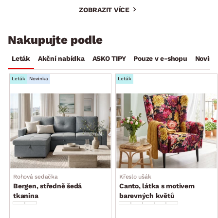
ZOBRAZIT VÍCE
Nakupujte podle
Leták
Akční nabídka
ASKO TIPY
Pouze v e-shopu
Novink
Leták
Novinka
Leták
Rohová sedačka
Křeslo ušák
Bergen, středně šedá
Canto, látka s motivem
tkanina
barevných květů