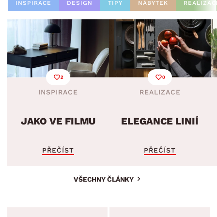
INSPIRACE
DESIGN
TIPY
NÁBYTEK
REALIZAC
2
0
INSPIRACE
REALIZACE
JAKO VE FILMU
ELEGANCE LINIÍ
PŘEČÍST
PŘEČÍST
VŠECHNY ČLÁNKY