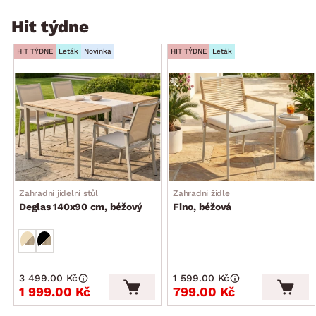
Hit týdne
HIT TÝDNE
Leták
Novinka
HIT TÝDNE
Leták
Zahradní jídelní stůl
Zahradní židle
Deglas 140x90 cm, béžový
Fino, béžová
3 499.00 Kč
1 599.00 Kč
1 999.00 Kč
799.00 Kč