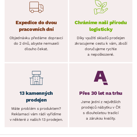
Expedice do dvou
Chráníme naši přírodu
pracovních dní
logisticky
Objednávku předáme dopravci
Díky využití skladů prodejen
do 2 dnů, abyste nemuseli
zkracujeme cestu k vám, zboží
dlouho čekat.
doručujeme rychle
a nepoškozené.
13 kamenných
Přes 30 let na trhu
prodejen
Jsme jedni z největších
prodejců nábytku v ČR
Máte problém s produktem?
s dlouholetou tradicí
Reklamaci vám rádi vyřídíme
a zárukou kvality.
v některé z našich 13 prodejen.