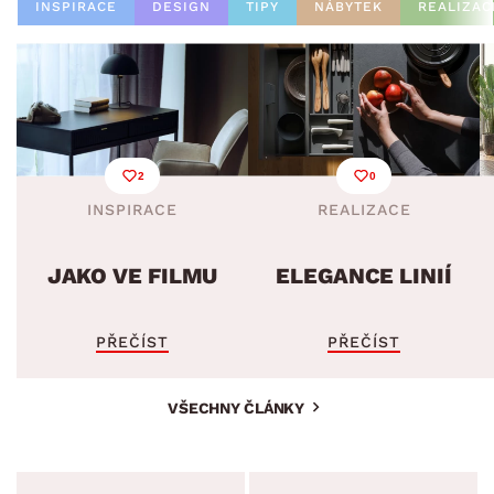
INSPIRACE
DESIGN
TIPY
NÁBYTEK
REALIZAC
2
0
INSPIRACE
REALIZACE
JAKO VE FILMU
ELEGANCE LINIÍ
PŘEČÍST
PŘEČÍST
VŠECHNY ČLÁNKY