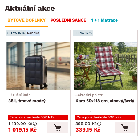
Aktuální akce
BYTOVÉ DOPLŇKY
POSLEDNÍ ŠANCE
1 + 1 Matrace
SLEVA 15 %
Novinka
SLEVA 15 %
Příruční kufr
Zahradní polstr
38 l, tmavě modrý
Karo 50x118 cm, vínový/šedý
Cena po zadání kódu DOPLNKY
Cena po zadání kódu DOPLNKY
1 199.00 Kč
399.00 Kč
1 019.15 Kč
339.15 Kč