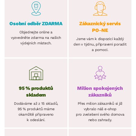
Osobní odběr ZDARMA
Zákaznický servis
PO–NE
Objednejte online a
vyzvedněte zdarma na našich
Jsme vám k dispozici každý
výdejních místech.
den v týdnu, připraveni poradit
a pomoci.
95 % produktů
Milion spokojených
skladem
zákazníků
Dodáváme až z 15 skladů,
Přes milion zákazníků si již
95 % produktů máme
vybralo náš e-shop
okamžitě připraveno
pro zvelebení svého domova
k odeslání.
nebo zahrady.