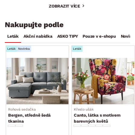
ZOBRAZIT VÍCE
Nakupujte podle
Leták
Akční nabídka
ASKO TIPY
Pouze v e-shopu
Novink
Leták
Novinka
Leták
Rohová sedačka
Křeslo ušák
Bergen, středně šedá
Canto, látka s motivem
tkanina
barevných květů