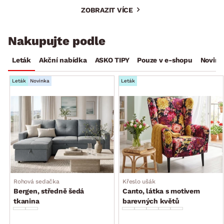
ZOBRAZIT VÍCE
Nakupujte podle
Leták
Akční nabídka
ASKO TIPY
Pouze v e-shopu
Novink
Leták
Novinka
Leták
Rohová sedačka
Křeslo ušák
Bergen, středně šedá
Canto, látka s motivem
tkanina
barevných květů