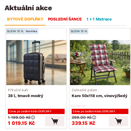
Aktuální akce
BYTOVÉ DOPLŇKY
POSLEDNÍ ŠANCE
1 + 1 Matrace
SLEVA 15 %
Novinka
SLEVA 15 %
Příruční kufr
Zahradní polstr
38 l, tmavě modrý
Karo 50x118 cm, vínový/šedý
Cena po zadání kódu DOPLNKY
Cena po zadání kódu DOPLNKY
1 199.00 Kč
399.00 Kč
1 019.15 Kč
339.15 Kč