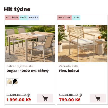
Hit týdne
HIT TÝDNE
Leták
Novinka
HIT TÝDNE
Leták
Zahradní jídelní stůl
Zahradní židle
Deglas 140x90 cm, béžový
Fino, béžová
3 499.00 Kč
1 599.00 Kč
1 999.00 Kč
799.00 Kč