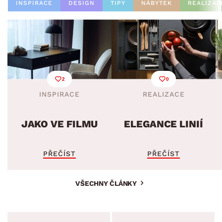
INSPIRACE
DESIGN
TIPY
NÁBYTEK
REALIZAC
2
0
INSPIRACE
REALIZACE
JAKO VE FILMU
ELEGANCE LINIÍ
PŘEČÍST
PŘEČÍST
VŠECHNY ČLÁNKY