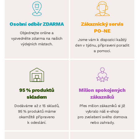
Osobní odběr ZDARMA
Zákaznický servis
PO–NE
Objednejte online a
vyzvedněte zdarma na našich
Jsme vám k dispozici každý
výdejních místech.
den v týdnu, připraveni poradit
a pomoci.
95 % produktů
Milion spokojených
skladem
zákazníků
Dodáváme až z 15 skladů,
Přes milion zákazníků si již
95 % produktů máme
vybralo náš e-shop
okamžitě připraveno
pro zvelebení svého domova
k odeslání.
nebo zahrady.