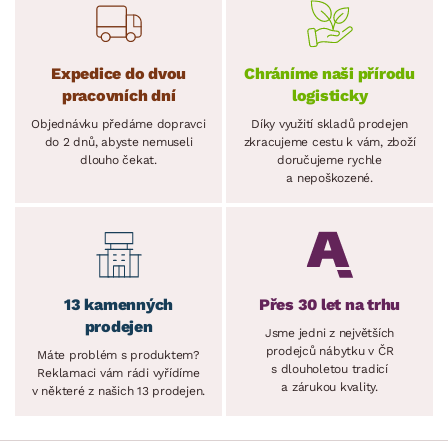
Expedice do dvou
Chráníme naši přírodu
pracovních dní
logisticky
Objednávku předáme dopravci
Díky využití skladů prodejen
do 2 dnů, abyste nemuseli
zkracujeme cestu k vám, zboží
dlouho čekat.
doručujeme rychle
a nepoškozené.
13 kamenných
Přes 30 let na trhu
prodejen
Jsme jedni z největších
prodejců nábytku v ČR
Máte problém s produktem?
s dlouholetou tradicí
Reklamaci vám rádi vyřídíme
a zárukou kvality.
v některé z našich 13 prodejen.