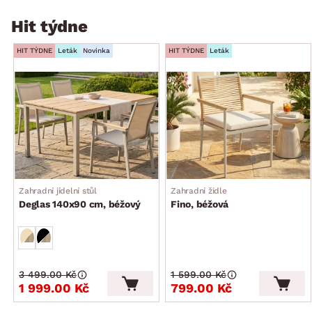
Hit týdne
HIT TÝDNE
Leták
Novinka
HIT TÝDNE
Leták
Zahradní jídelní stůl
Zahradní židle
Deglas 140x90 cm, béžový
Fino, béžová
3 499.00 Kč
1 599.00 Kč
1 999.00 Kč
799.00 Kč