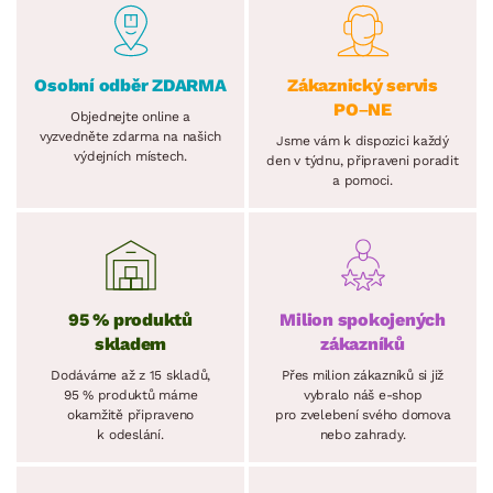
Osobní odběr ZDARMA
Zákaznický servis
PO–NE
Objednejte online a
vyzvedněte zdarma na našich
Jsme vám k dispozici každý
výdejních místech.
den v týdnu, připraveni poradit
a pomoci.
95 % produktů
Milion spokojených
skladem
zákazníků
Dodáváme až z 15 skladů,
Přes milion zákazníků si již
95 % produktů máme
vybralo náš e-shop
okamžitě připraveno
pro zvelebení svého domova
k odeslání.
nebo zahrady.