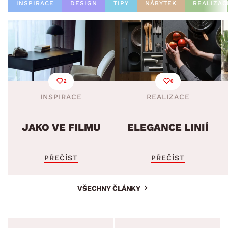
INSPIRACE
DESIGN
TIPY
NÁBYTEK
REALIZAC
2
0
INSPIRACE
REALIZACE
JAKO VE FILMU
ELEGANCE LINIÍ
PŘEČÍST
PŘEČÍST
VŠECHNY ČLÁNKY