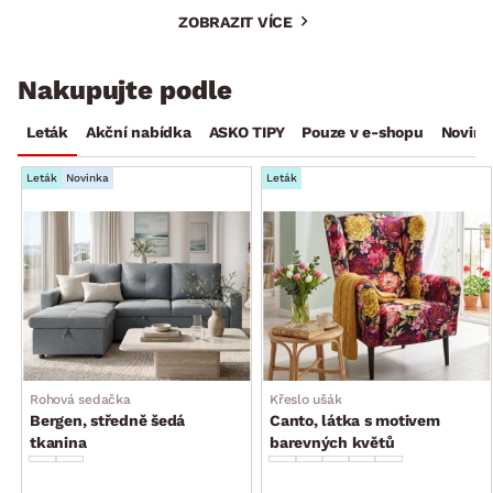
ZOBRAZIT VÍCE
Nakupujte podle
Leták
Akční nabídka
ASKO TIPY
Pouze v e-shopu
Novink
Leták
Novinka
Leták
Rohová sedačka
Křeslo ušák
Bergen, středně šedá
Canto, látka s motivem
tkanina
barevných květů