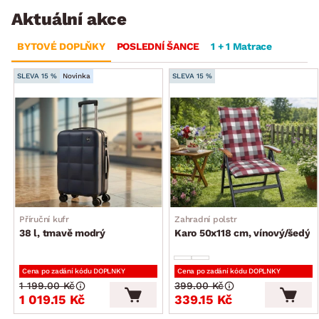
Aktuální akce
BYTOVÉ DOPLŇKY
POSLEDNÍ ŠANCE
1 + 1 Matrace
SLEVA 15 %
Novinka
SLEVA 15 %
Příruční kufr
Zahradní polstr
38 l, tmavě modrý
Karo 50x118 cm, vínový/šedý
Cena po zadání kódu DOPLNKY
Cena po zadání kódu DOPLNKY
1 199.00 Kč
399.00 Kč
1 019.15 Kč
339.15 Kč