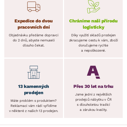
Expedice do dvou
Chráníme naši přírodu
pracovních dní
logisticky
Objednávku předáme dopravci
Díky využití skladů prodejen
do 2 dnů, abyste nemuseli
zkracujeme cestu k vám, zboží
dlouho čekat.
doručujeme rychle
a nepoškozené.
13 kamenných
Přes 30 let na trhu
prodejen
Jsme jedni z největších
prodejců nábytku v ČR
Máte problém s produktem?
s dlouholetou tradicí
Reklamaci vám rádi vyřídíme
a zárukou kvality.
v některé z našich 13 prodejen.