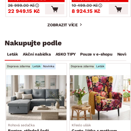
26 999.00 Kč
10 499.00 Kč
22 949.15 Kč
8 924.15 Kč
ZOBRAZIT VÍCE
Nakupujte podle
Leták
Akční nabídka
ASKO TIPY
Pouze v e-shopu
Novink
Doprava zdarma
Leták
Novinka
Doprava zdarma
Leták
Rohová sedačka
Křeslo ušák
Bergen, středně šedá
Canto, látka s motivem