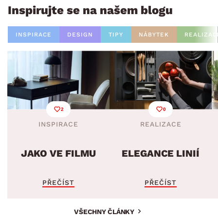
Inspirujte se na našem blogu
INSPIRACE
DESIGN
TIPY
NÁBYTEK
REALIZAC
2
0
INSPIRACE
REALIZACE
JAKO VE FILMU
ELEGANCE LINIÍ
PŘEČÍST
PŘEČÍST
VŠECHNY ČLÁNKY