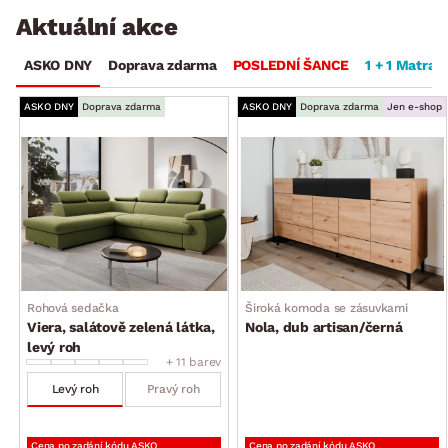
Aktuální akce
ASKO DNY
Doprava zdarma
POSLEDNÍ ŠANCE
1 + 1 Matrac
ASKO DNY
Doprava zdarma
ASKO DNY
Doprava zdarma
Jen e-shop
Rohová sedačka
Široká komoda se zásuvkami
Viera, salátově zelená látka,
Nola, dub artisan/černá
levý roh
+ 11 barev
Levý roh
Pravý roh
Cena po zadání kódu ASKO
Cena po zadání kódu ASKO