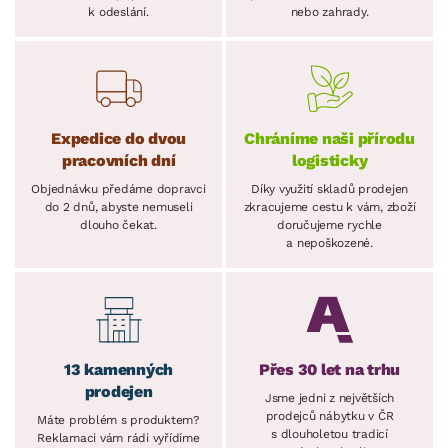
k odeslání.
nebo zahrady.
Expedice do dvou
Chráníme naši přírodu
pracovních dní
logisticky
Objednávku předáme dopravci
Díky využití skladů prodejen
do 2 dnů, abyste nemuseli
zkracujeme cestu k vám, zboží
dlouho čekat.
doručujeme rychle
a nepoškozené.
13 kamenných
Přes 30 let na trhu
prodejen
Jsme jedni z největších
prodejců nábytku v ČR
Máte problém s produktem?
s dlouholetou tradicí
Reklamaci vám rádi vyřídíme