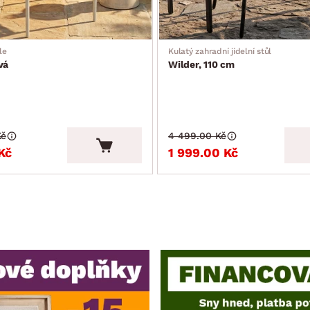
le
Kulatý zahradní jídelní stůl
vá
Wilder, 110 cm
Kč
4 499.00 Kč
Kč
1 999.00 Kč