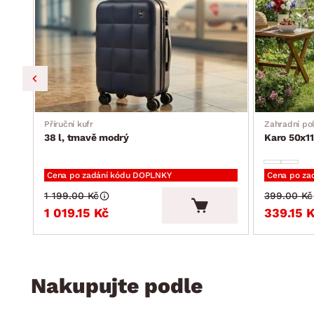
Příruční kufr
Zahradní pol
38 l, tmavě modrý
Karo 50x11
Cena po zadání kódu DOPLNKY
Cena po za
1 199.00 Kč
399.00 Kč
1 019.15 Kč
339.15 
Nakupujte podle