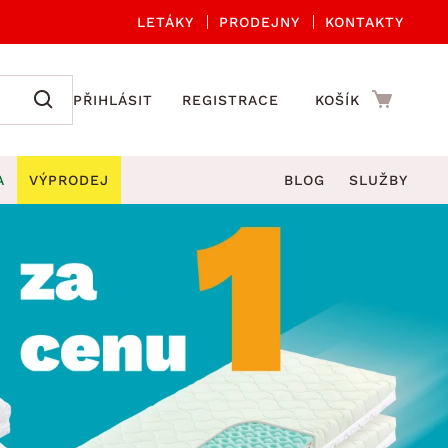
LETÁKY
PRODEJNY
KONTAKTY
PŘIHLÁSIT
REGISTRACE
KOŠÍK
A
VÝPRODEJ
BLOG
SLUŽBY
A ORGANIZACE
Zahradní sety
DROBNÉ BYTOVÉ DOPLŇKY
če
Kuchyňské příslušenství
adní židle a křesla
štníky
Kuchyňské doplňky
ahradní lavice
viny
Koupelnové doplňky
Zahradní stoly
lečení
Zahradní doplňky
hradní houpačky
Zobrazit vše
ahradní lehátka