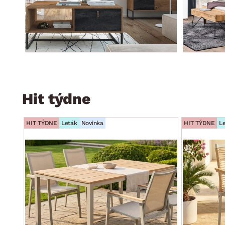
Hit týdne
HIT TÝDNE
Leták
Novinka
HIT TÝDNE
L