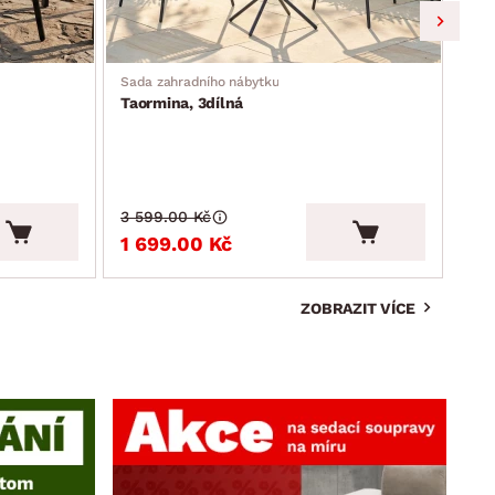
Sada zahradního nábytku
Zahr
Taormina, 3dílná
Mos
3 599.00 Kč
3 9
1 699.00 Kč
2 
ZOBRAZIT VÍCE