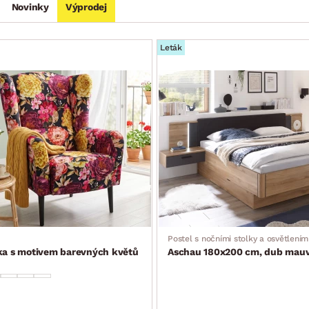
Novinky
Výprodej
Leták
Postel s nočními stolky a osvětlením
tka s motivem barevných květů
Aschau 180x200 cm, dub mauve