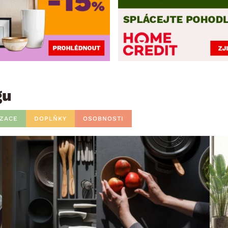
gu
IZACE
DOPLŇKY
OSOBNOSTI