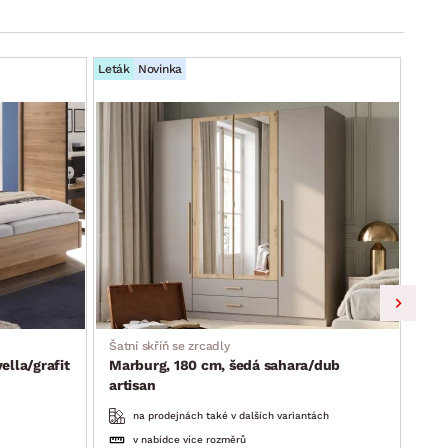
Leták
Novinka
Leták
Šatní skříň se zrcadly
Skří
lla/grafit
Marburg, 180 cm, šedá sahara/dub
Lim
artisan
na prodejnách také v dalších variantách
v nabídce více rozměrů