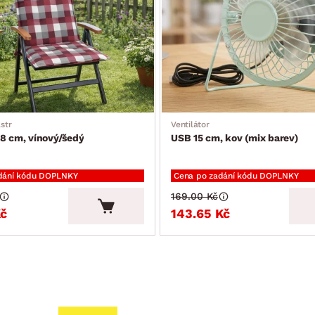
str
Ventilátor
8 cm, vínový/šedý
USB 15 cm, kov (mix barev)
dání kódu DOPLNKY
Cena po zadání kódu DOPLNKY
169.00 Kč
Kč
143.65 Kč