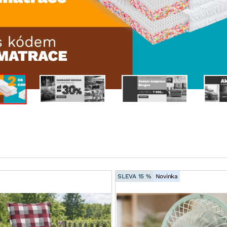
NÍ
DOMÁCÍ SPOTŘEBIČE
ZAHRADNÍ 
tavy
Z
vy
Z
avy
SLEVA 15 %
Novinka