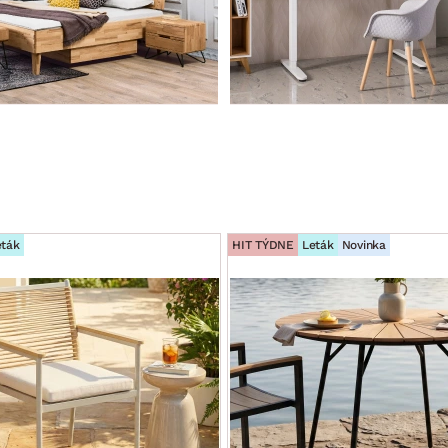
eták
HIT TÝDNE
Leták
Novinka