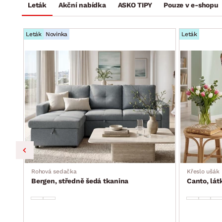
Leták
Akční nabídka
ASKO TIPY
Pouze v e-shopu
Leták
Novinka
Leták
a, s
Rohová sedačka
Křeslo ušák
Bergen, středně šedá tkanina
Canto, lá