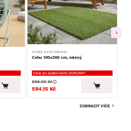
Umělý travní koberec
Jíde
Cebu 100x200 cm, zelený
Ron
Cena po zadání kódu DOPLNKY
Cen
699.00 Kč
2 3
594.15 Kč
2 
ZOBRAZIT VÍCE