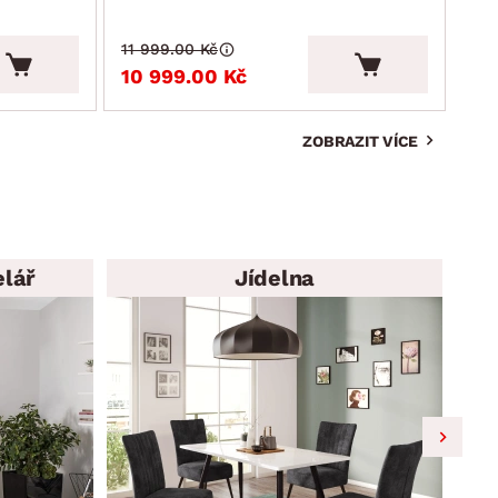
11 999.00 Kč
4 9
10 999.00 Kč
4 
ZOBRAZIT VÍCE
elář
Jídelna