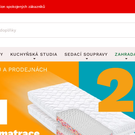
lion spokojených zákazníků
VY
KUCHYŇSKÁ STUDIA
SEDACÍ SOUPRAVY
ZAHRAD
vy
DEKORACE
Sedací soupravy do U
UKLÁDÁNÍ 
y
Obrazy
Věšáky na klí
avy
Rohové sedací soupravy
Zahr
Zrcadla
Stojany na de
tavy
Sedací soupravy 3-2-1
Z
la
Hodiny
Stojany na no
avy
Sedací soupravy na míru
Vázy
Stojany na ob
vy
Za
Zobrazit vše
Zobrazit vše
avy
Z