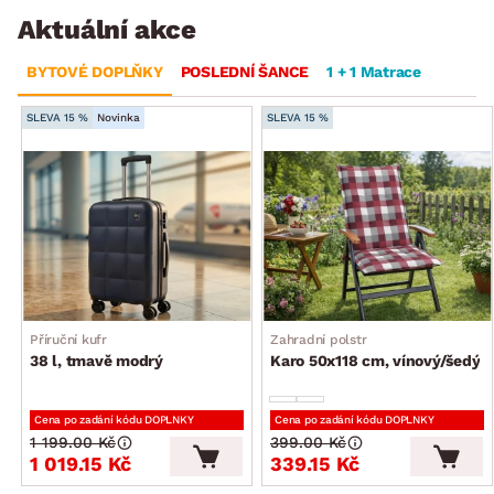
Aktuální akce
BYTOVÉ DOPLŇKY
POSLEDNÍ ŠANCE
1 + 1 Matrace
SLEVA 15 %
Novinka
SLEVA 15 %
Příruční kufr
Zahradní polstr
38 l, tmavě modrý
Karo 50x118 cm, vínový/šedý
Cena po zadání kódu DOPLNKY
Cena po zadání kódu DOPLNKY
1 199.00 Kč
399.00 Kč
1 019.15 Kč
339.15 Kč