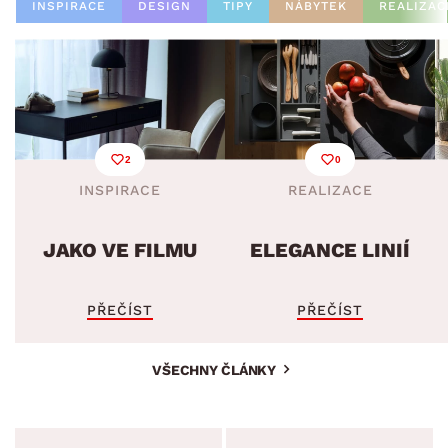
INSPIRACE
DESIGN
TIPY
NÁBYTEK
REALIZAC
2
0
INSPIRACE
REALIZACE
JAKO VE FILMU
ELEGANCE LINIÍ
PŘEČÍST
PŘEČÍST
VŠECHNY ČLÁNKY