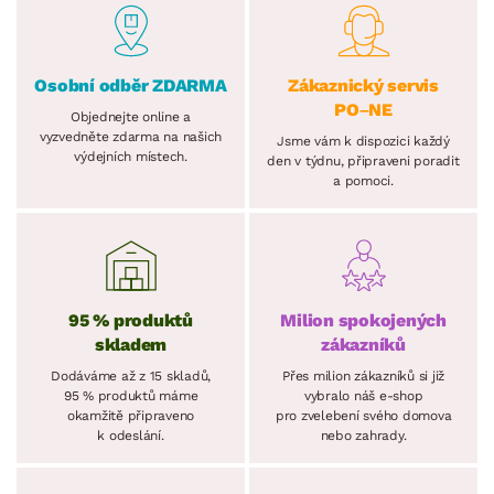
Osobní odběr ZDARMA
Zákaznický servis
PO–NE
Objednejte online a
vyzvedněte zdarma na našich
Jsme vám k dispozici každý
výdejních místech.
den v týdnu, připraveni poradit
a pomoci.
95 % produktů
Milion spokojených
skladem
zákazníků
Dodáváme až z 15 skladů,
Přes milion zákazníků si již
95 % produktů máme
vybralo náš e-shop
okamžitě připraveno
pro zvelebení svého domova
k odeslání.
nebo zahrady.