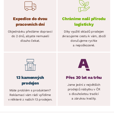
Expedice do dvou
Chráníme naši přírodu
pracovních dní
logisticky
Objednávku předáme dopravci
Díky využití skladů prodejen
do 2 dnů, abyste nemuseli
zkracujeme cestu k vám, zboží
dlouho čekat.
doručujeme rychle
a nepoškozené.
13 kamenných
Přes 30 let na trhu
prodejen
Jsme jedni z největších
prodejců nábytku v ČR
Máte problém s produktem?
s dlouholetou tradicí
Reklamaci vám rádi vyřídíme
a zárukou kvality.
v některé z našich 13 prodejen.