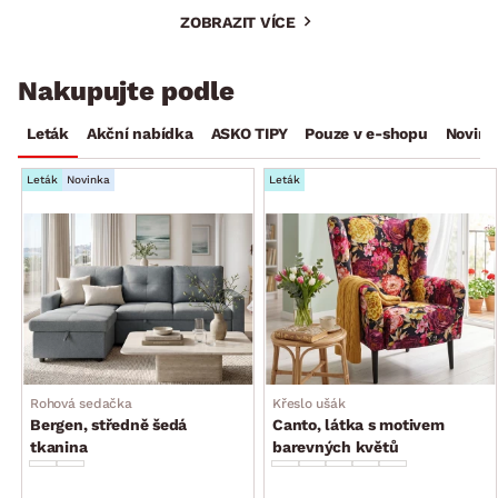
ZOBRAZIT VÍCE
Nakupujte podle
Leták
Akční nabídka
ASKO TIPY
Pouze v e-shopu
Novink
Leták
Novinka
Leták
Rohová sedačka
Křeslo ušák
Bergen, středně šedá
Canto, látka s motivem
tkanina
barevných květů