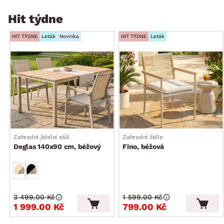
Hit týdne
HIT TÝDNE
Leták
Novinka
HIT TÝDNE
Leták
Zahradní jídelní stůl
Zahradní židle
Deglas 140x90 cm, béžový
Fino, béžová
3 499.00 Kč
1 599.00 Kč
1 999.00 Kč
799.00 Kč