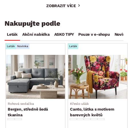
ZOBRAZIT VÍCE
Nakupujte podle
Leták
Akční nabídka
ASKO TIPY
Pouze v e-shopu
Novink
Leták
Novinka
Leták
Rohová sedačka
Křeslo ušák
Bergen, středně šedá
Canto, látka s motivem
tkanina
barevných květů