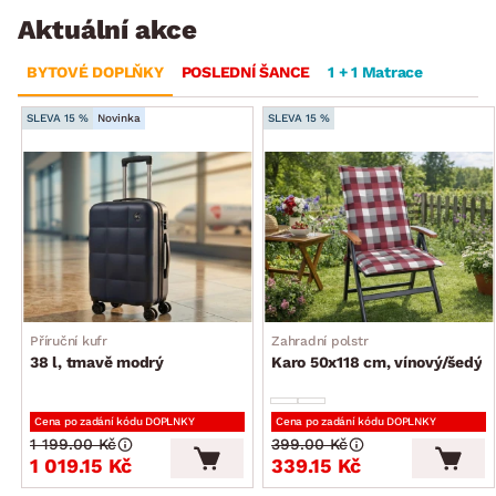
Aktuální akce
BYTOVÉ DOPLŇKY
POSLEDNÍ ŠANCE
1 + 1 Matrace
SLEVA 15 %
Novinka
SLEVA 15 %
Příruční kufr
Zahradní polstr
38 l, tmavě modrý
Karo 50x118 cm, vínový/šedý
Cena po zadání kódu DOPLNKY
Cena po zadání kódu DOPLNKY
1 199.00 Kč
399.00 Kč
1 019.15 Kč
339.15 Kč