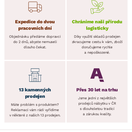
Expedice do dvou
Chráníme naši přírodu
pracovních dní
logisticky
Objednávku předáme dopravci
Díky využití skladů prodejen
do 2 dnů, abyste nemuseli
zkracujeme cestu k vám, zboží
dlouho čekat.
doručujeme rychle
a nepoškozené.
13 kamenných
Přes 30 let na trhu
prodejen
Jsme jedni z největších
prodejců nábytku v ČR
Máte problém s produktem?
s dlouholetou tradicí
Reklamaci vám rádi vyřídíme
a zárukou kvality.
v některé z našich 13 prodejen.