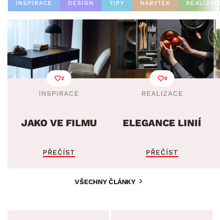
INSPIRACE
DESIGN
TIPY
NÁBYTEK
REALIZAC
2
0
INSPIRACE
REALIZACE
JAKO VE FILMU
ELEGANCE LINIÍ
PŘEČÍST
PŘEČÍST
VŠECHNY ČLÁNKY