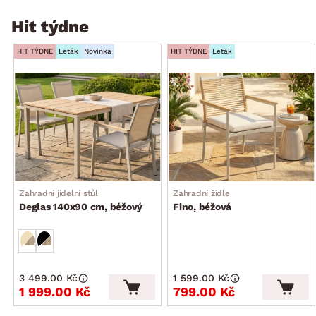
Hit týdne
HIT TÝDNE
Leták
Novinka
HIT TÝDNE
Leták
Zahradní jídelní stůl
Zahradní židle
Deglas 140x90 cm, béžový
Fino, béžová
3 499.00 Kč
1 599.00 Kč
1 999.00 Kč
799.00 Kč