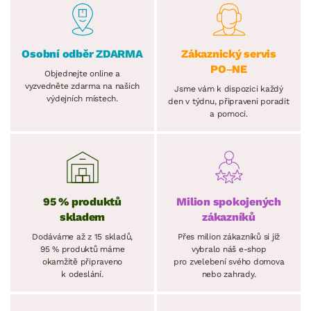
Osobní odběr ZDARMA
Zákaznický servis
PO–NE
Objednejte online a
vyzvedněte zdarma na našich
Jsme vám k dispozici každý
výdejních místech.
den v týdnu, připraveni poradit
a pomoci.
95 % produktů
Milion spokojených
skladem
zákazníků
Dodáváme až z 15 skladů,
Přes milion zákazníků si již
95 % produktů máme
vybralo náš e-shop
okamžitě připraveno
pro zvelebení svého domova
k odeslání.
nebo zahrady.