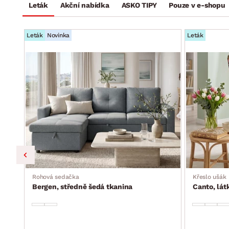
Leták
Akční nabídka
ASKO TIPY
Pouze v e-shopu
Leták
Novinka
Leták
a, s
Rohová sedačka
Křeslo ušák
Bergen, středně šedá tkanina
Canto, lá