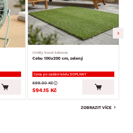
Umělý travní koberec
Jíde
Cebu 100x200 cm, zelený
Ron
Cena po zadání kódu DOPLNKY
Cen
699.00 Kč
2 3
594.15 Kč
2 
ZOBRAZIT VÍCE