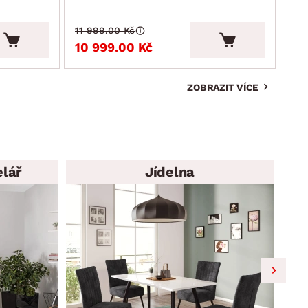
11 999.00 Kč
4 9
10 999.00 Kč
4 
ZOBRAZIT VÍCE
elář
Jídelna