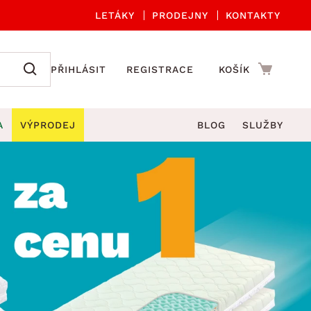
LETÁKY
PRODEJNY
KONTAKTY
PŘIHLÁSIT
REGISTRACE
KOŠÍK
A
VÝPRODEJ
BLOG
SLUŽBY
A ORGANIZACE
Zahradní sety
DROBNÉ BYTOVÉ DOPLŇKY
če
Kuchyňské příslušenství
adní židle a křesla
štníky
Kuchyňské doplňky
ahradní lavice
viny
Koupelnové doplňky
Zahradní stoly
lečení
Zahradní doplňky
hradní houpačky
Zobrazit vše
ahradní lehátka