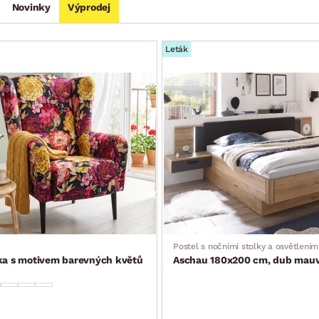
Novinky
Výprodej
Leták
Postel s nočními stolky a osvětlením
tka s motivem barevných květů
Aschau 180x200 cm, dub mauve