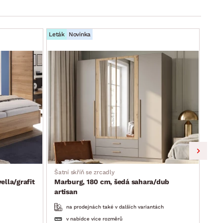
Leták
Novinka
Leták
Šatní skříň se zrcadly
Skří
lla/grafit
Marburg, 180 cm, šedá sahara/dub
Lim
artisan
na prodejnách také v dalších variantách
v nabídce více rozměrů