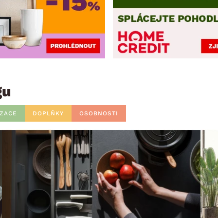
gu
IZACE
DOPLŇKY
OSOBNOSTI