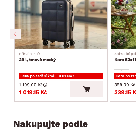
Příruční kufr
Zahradní pol
38 l, tmavě modrý
Karo 50x11
Cena po zadání kódu DOPLNKY
Cena po za
1 199.00 Kč
399.00 Kč
1 019.15 Kč
339.15 
Nakupujte podle