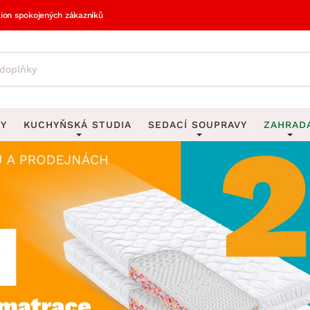
lion spokojených zákazníků
VY
KUCHYŇSKÁ STUDIA
SEDACÍ SOUPRAVY
ZAHRAD
vy
DEKORACE
Sedací soupravy do U
UKLÁDÁNÍ 
y
Obrazy
Věšáky na klí
avy
Rohové sedací soupravy
Zahr
Zrcadla
Stojany na de
tavy
Sedací soupravy 3-2-1
Z
la
Hodiny
Stojany na no
avy
Sedací soupravy na míru
Vázy
Stojany na ob
vy
Za
Zobrazit vše
Zobrazit vše
avy
Z