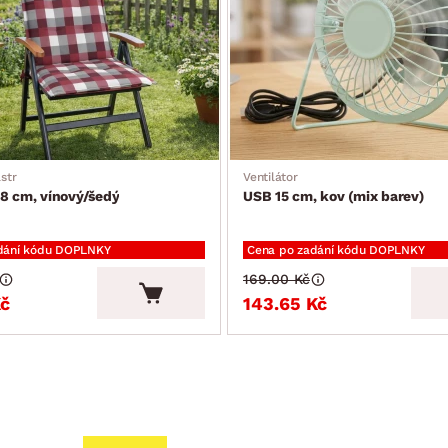
str
Ventilátor
8 cm, vínový/šedý
USB 15 cm, kov (mix barev)
dání kódu DOPLNKY
Cena po zadání kódu DOPLNKY
169.00 Kč
Kč
143.65 Kč