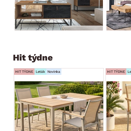
Hit týdne
HIT TÝDNE
Leták
Novinka
HIT TÝDNE
L