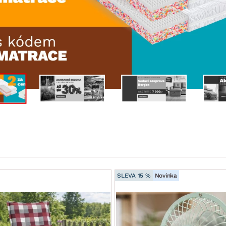
NÍ
DOMÁCÍ SPOTŘEBIČE
ZAHRADNÍ 
tavy
Z
vy
Z
avy
SLEVA 15 %
Novinka