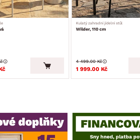
le
Kulatý zahradní jídelní stůl
vá
Wilder, 110 cm
Kč
4 499.00 Kč
Kč
1 999.00 Kč