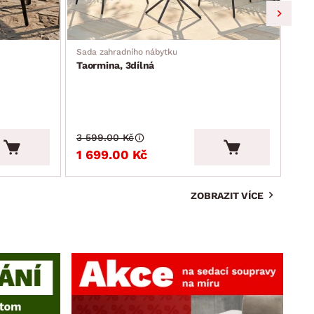
Sada zahradního nábytku
Zahr
Taormina, 3dílná
Mos
3 599.00 Kč
3 9
1 699.00 Kč
2 
ZOBRAZIT VÍCE