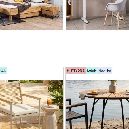
eták
HIT TÝDNE
Leták
Novinka