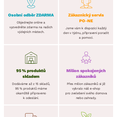
Osobní odběr ZDARMA
Zákaznický servis
PO–NE
Objednejte online a
vyzvedněte zdarma na našich
Jsme vám k dispozici každý
výdejních místech.
den v týdnu, připraveni poradit
a pomoci.
95 % produktů
Milion spokojených
skladem
zákazníků
Dodáváme až z 15 skladů,
Přes milion zákazníků si již
95 % produktů máme
vybralo náš e-shop
okamžitě připraveno
pro zvelebení svého domova
k odeslání.
nebo zahrady.