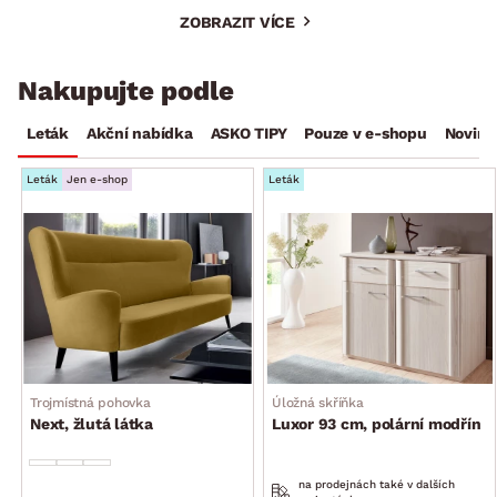
ZOBRAZIT VÍCE
Nakupujte podle
Leták
Akční nabídka
ASKO TIPY
Pouze v e-shopu
Novink
Leták
Jen e-shop
Leták
Trojmístná pohovka
Úložná skříňka
Next, žlutá látka
Luxor 93 cm, polární modřín
na prodejnách také v dalších