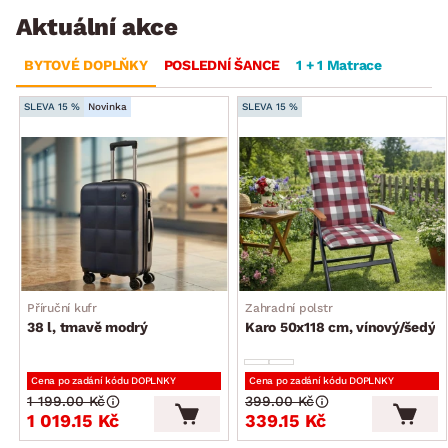
Aktuální akce
BYTOVÉ DOPLŇKY
POSLEDNÍ ŠANCE
1 + 1 Matrace
SLEVA 15 %
Novinka
SLEVA 15 %
Příruční kufr
Zahradní polstr
38 l, tmavě modrý
Karo 50x118 cm, vínový/šedý
Cena po zadání kódu DOPLNKY
Cena po zadání kódu DOPLNKY
1 199.00 Kč
399.00 Kč
1 019.15 Kč
339.15 Kč