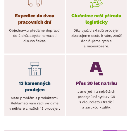
Expedice do dvou
Chráníme naši přírodu
pracovních dní
logisticky
Objednávku předáme dopravci
Díky využití skladů prodejen
do 2 dnů, abyste nemuseli
zkracujeme cestu k vám, zboží
dlouho čekat.
doručujeme rychle
a nepoškozené.
13 kamenných
Přes 30 let na trhu
prodejen
Jsme jedni z největších
prodejců nábytku v ČR
Máte problém s produktem?
s dlouholetou tradicí
Reklamaci vám rádi vyřídíme
a zárukou kvality.
v některé z našich 13 prodejen.