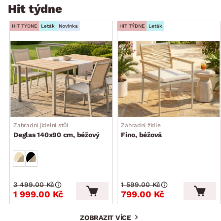
Hit týdne
HIT TÝDNE
Leták
Novinka
HIT TÝDNE
Leták
Zahradní jídelní stůl
Zahradní židle
Deglas 140x90 cm, béžový
Fino, béžová
3 499.00 Kč
1 599.00 Kč
1 999.00 Kč
799.00 Kč
ZOBRAZIT VÍCE