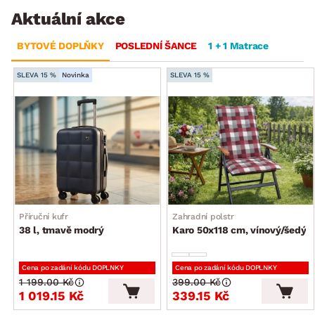
Aktuální akce
BYTOVÉ DOPLŇKY
POSLEDNÍ ŠANCE
1 + 1 Matrace
SLEVA 15 %
Novinka
SLEVA 15 %
Příruční kufr
Zahradní polstr
38 l, tmavě modrý
Karo 50x118 cm, vínový/šedý
Cena po zadání kódu DOPLNKY
Cena po zadání kódu DOPLNKY
1 199.00 Kč
399.00 Kč
1 019.15 Kč
339.15 Kč