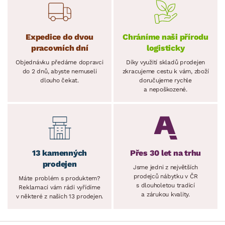
Expedice do dvou
Chráníme naši přírodu
pracovních dní
logisticky
Objednávku předáme dopravci
Díky využití skladů prodejen
do 2 dnů, abyste nemuseli
zkracujeme cestu k vám, zboží
dlouho čekat.
doručujeme rychle
a nepoškozené.
13 kamenných
Přes 30 let na trhu
prodejen
Jsme jedni z největších
prodejců nábytku v ČR
Máte problém s produktem?
s dlouholetou tradicí
Reklamaci vám rádi vyřídíme
a zárukou kvality.
v některé z našich 13 prodejen.