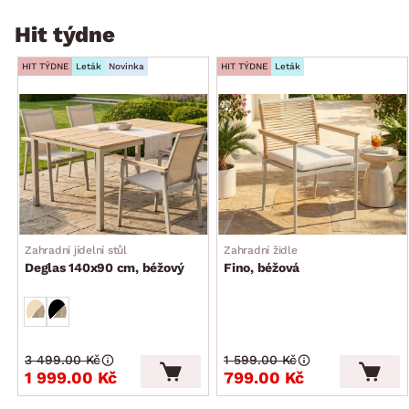
Hit týdne
HIT TÝDNE
Leták
Novinka
HIT TÝDNE
Leták
Zahradní jídelní stůl
Zahradní židle
Deglas 140x90 cm, béžový
Fino, béžová
3 499.00 Kč
1 599.00 Kč
1 999.00 Kč
799.00 Kč