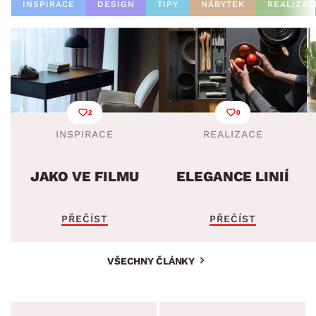
INSPIRACE
DESIGN
TIPY
NÁBYTEK
REALIZAC
2
0
INSPIRACE
REALIZACE
JAKO VE FILMU
ELEGANCE LINIÍ
PŘEČÍST
PŘEČÍST
VŠECHNY ČLÁNKY