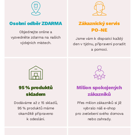
Osobní odběr ZDARMA
Zákaznický servis
PO–NE
Objednejte online a
vyzvedněte zdarma na našich
Jsme vám k dispozici každý
výdejních místech.
den v týdnu, připraveni poradit
a pomoci.
95 % produktů
Milion spokojených
skladem
zákazníků
Dodáváme až z 15 skladů,
Přes milion zákazníků si již
95 % produktů máme
vybralo náš e-shop
okamžitě připraveno
pro zvelebení svého domova
k odeslání.
nebo zahrady.