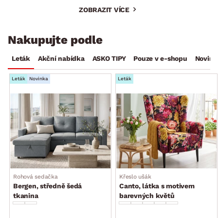
ZOBRAZIT VÍCE
Nakupujte podle
Leták
Akční nabídka
ASKO TIPY
Pouze v e-shopu
Novink
Leták
Novinka
Leták
Rohová sedačka
Křeslo ušák
Bergen, středně šedá
Canto, látka s motivem
tkanina
barevných květů