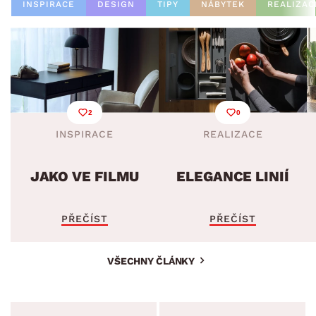
INSPIRACE
DESIGN
TIPY
NÁBYTEK
REALIZAC
2
0
INSPIRACE
REALIZACE
JAKO VE FILMU
ELEGANCE LINIÍ
PŘEČÍST
PŘEČÍST
VŠECHNY ČLÁNKY