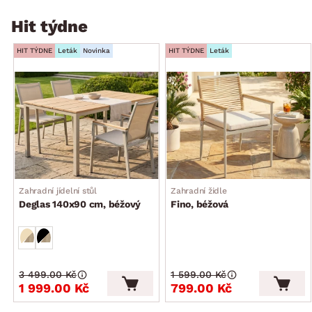
Hit týdne
HIT TÝDNE
Leták
Novinka
HIT TÝDNE
Leták
Zahradní jídelní stůl
Zahradní židle
Deglas 140x90 cm, béžový
Fino, béžová
3 499.00 Kč
1 599.00 Kč
1 999.00 Kč
799.00 Kč