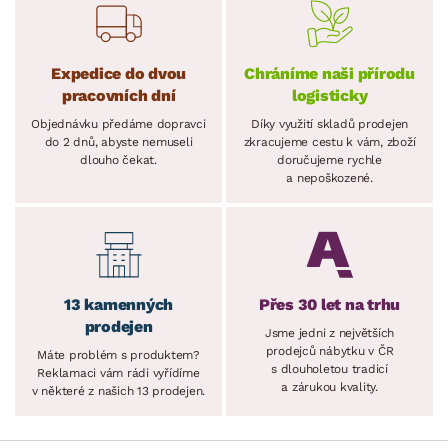
Expedice do dvou
Chráníme naši přírodu
pracovních dní
logisticky
Objednávku předáme dopravci
Díky využití skladů prodejen
do 2 dnů, abyste nemuseli
zkracujeme cestu k vám, zboží
dlouho čekat.
doručujeme rychle
a nepoškozené.
13 kamenných
Přes 30 let na trhu
prodejen
Jsme jedni z největších
prodejců nábytku v ČR
Máte problém s produktem?
s dlouholetou tradicí
Reklamaci vám rádi vyřídíme
a zárukou kvality.
v některé z našich 13 prodejen.