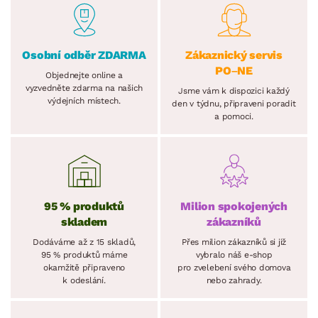
Osobní odběr ZDARMA
Zákaznický servis
PO–NE
Objednejte online a
vyzvedněte zdarma na našich
Jsme vám k dispozici každý
výdejních místech.
den v týdnu, připraveni poradit
a pomoci.
95 % produktů
Milion spokojených
skladem
zákazníků
Dodáváme až z 15 skladů,
Přes milion zákazníků si již
95 % produktů máme
vybralo náš e-shop
okamžitě připraveno
pro zvelebení svého domova
k odeslání.
nebo zahrady.