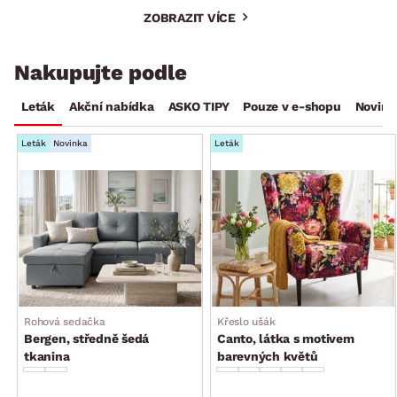
ZOBRAZIT VÍCE
Nakupujte podle
Leták
Akční nabídka
ASKO TIPY
Pouze v e-shopu
Novink
Leták
Novinka
Leták
Rohová sedačka
Křeslo ušák
Bergen, středně šedá
Canto, látka s motivem
tkanina
barevných květů