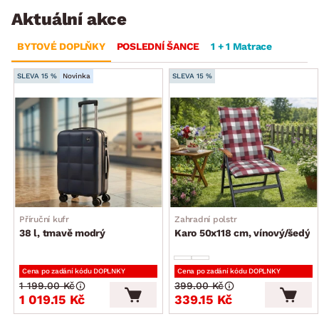
Aktuální akce
BYTOVÉ DOPLŇKY
POSLEDNÍ ŠANCE
1 + 1 Matrace
SLEVA 15 %
Novinka
SLEVA 15 %
Příruční kufr
Zahradní polstr
38 l, tmavě modrý
Karo 50x118 cm, vínový/šedý
Cena po zadání kódu DOPLNKY
Cena po zadání kódu DOPLNKY
1 199.00 Kč
399.00 Kč
1 019.15 Kč
339.15 Kč