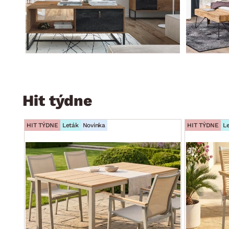
Hit týdne
HIT TÝDNE
Leták
Novinka
HIT TÝDNE
L