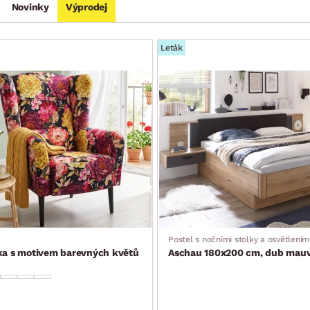
Novinky
Výprodej
Leták
Postel s nočními stolky a osvětlením
tka s motivem barevných květů
Aschau 180x200 cm, dub mauve