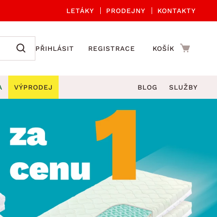
LETÁKY
PRODEJNY
KONTAKTY
PŘIHLÁSIT
REGISTRACE
KOŠÍK
A
VÝPRODEJ
BLOG
SLUŽBY
A ORGANIZACE
Zahradní sety
DROBNÉ BYTOVÉ DOPLŇKY
če
Kuchyňské příslušenství
adní židle a křesla
štníky
Kuchyňské doplňky
ahradní lavice
viny
Koupelnové doplňky
Zahradní stoly
lečení
Zahradní doplňky
hradní houpačky
Zobrazit vše
ahradní lehátka