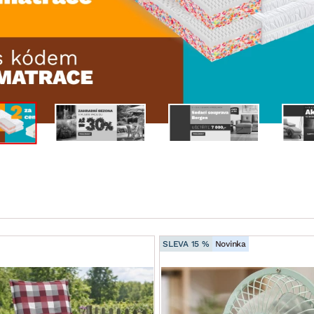
NÍ
DOMÁCÍ SPOTŘEBIČE
ZAHRADNÍ 
tavy
Z
vy
Z
avy
SLEVA 15 %
Novinka