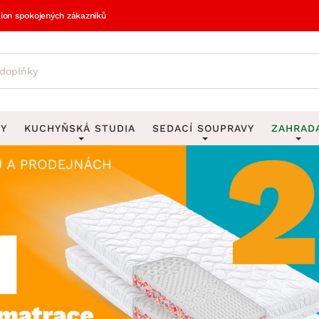
lion spokojených zákazníků
VY
KUCHYŇSKÁ STUDIA
SEDACÍ SOUPRAVY
ZAHRAD
vy
DEKORACE
Sedací soupravy do U
UKLÁDÁNÍ 
y
Obrazy
Věšáky na klí
avy
Rohové sedací soupravy
Zahr
Zrcadla
Stojany na de
tavy
Sedací soupravy 3-2-1
Z
la
Hodiny
Stojany na no
avy
Sedací soupravy na míru
Vázy
Stojany na ob
vy
Za
Zobrazit vše
Zobrazit vše
avy
Z