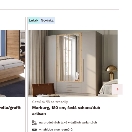
Leták
Novinka
Leták
Šatní skříň se zrcadly
Skří
lla/grafit
Marburg, 180 cm, šedá sahara/dub
Lim
artisan
na prodejnách také v dalších variantách
v nabídce více rozměrů