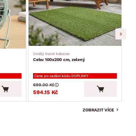
Umělý travní koberec
Jíde
Cebu 100x200 cm, zelený
Ron
Cena po zadání kódu DOPLNKY
Cen
699.00 Kč
2 3
594.15 Kč
2 
ZOBRAZIT VÍCE