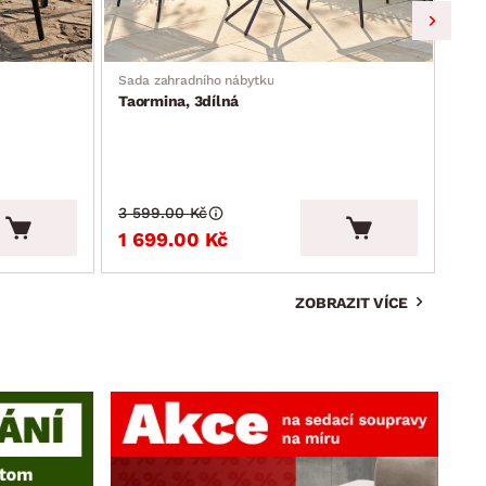
Sada zahradního nábytku
Zahr
Taormina, 3dílná
Mos
3 599.00 Kč
3 9
1 699.00 Kč
2 
ZOBRAZIT VÍCE