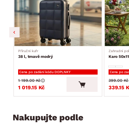
Příruční kufr
Zahradní pol
38 l, tmavě modrý
Karo 50x11
Cena po zadání kódu DOPLNKY
Cena po za
1 199.00 Kč
399.00 Kč
1 019.15 Kč
339.15 
Nakupujte podle