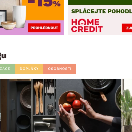
gu
IZACE
DOPLŇKY
OSOBNOSTI