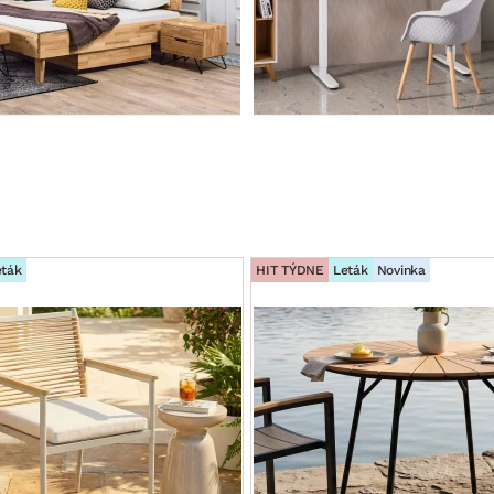
eták
HIT TÝDNE
Leták
Novinka