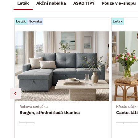
Leták
Akční nabídka
ASKO TIPY
Pouze v e-shopu
Leták
Novinka
Leták
a, s
Rohová sedačka
Křeslo ušák
Bergen, středně šedá tkanina
Canto, lá