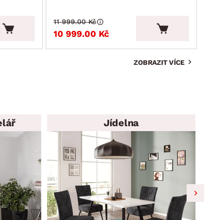
11 999.00 Kč
4 9
10 999.00 Kč
4 
ZOBRAZIT VÍCE
elář
Jídelna