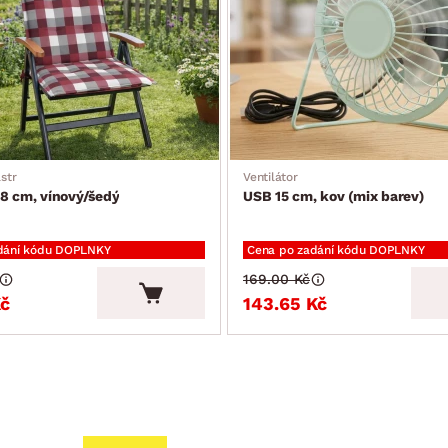
str
Ventilátor
8 cm, vínový/šedý
USB 15 cm, kov (mix barev)
dání kódu DOPLNKY
Cena po zadání kódu DOPLNKY
169.00 Kč
Kč
143.65 Kč