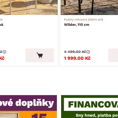
le
Kulatý zahradní jídelní stůl
vá
Wilder, 110 cm
Kč
4 499.00 Kč
Kč
1 999.00 Kč