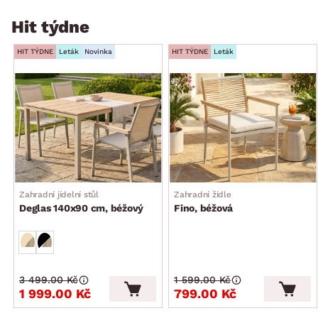
Hit týdne
HIT TÝDNE
Leták
Novinka
HIT TÝDNE
Leták
Zahradní jídelní stůl
Zahradní židle
Deglas 140x90 cm, béžový
Fino, béžová
3 499.00 Kč
1 599.00 Kč
1 999.00 Kč
799.00 Kč