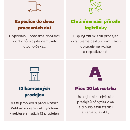
Expedice do dvou
Chráníme naši přírodu
pracovních dní
logisticky
Objednávku předáme dopravci
Díky využití skladů prodejen
do 2 dnů, abyste nemuseli
zkracujeme cestu k vám, zboží
dlouho čekat.
doručujeme rychle
a nepoškozené.
13 kamenných
Přes 30 let na trhu
prodejen
Jsme jedni z největších
prodejců nábytku v ČR
Máte problém s produktem?
s dlouholetou tradicí
Reklamaci vám rádi vyřídíme
a zárukou kvality.
v některé z našich 13 prodejen.