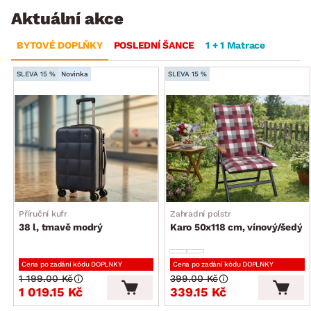
Aktuální akce
BYTOVÉ DOPLŇKY
POSLEDNÍ ŠANCE
1 + 1 Matrace
SLEVA 15 %
Novinka
SLEVA 15 %
Příruční kufr
Zahradní polstr
38 l, tmavě modrý
Karo 50x118 cm, vínový/šedý
Cena po zadání kódu DOPLNKY
Cena po zadání kódu DOPLNKY
1 199.00 Kč
399.00 Kč
1 019.15 Kč
339.15 Kč