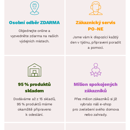
Osobní odběr ZDARMA
Zákaznický servis
PO–NE
Objednejte online a
vyzvedněte zdarma na našich
Jsme vám k dispozici každý
výdejních místech.
den v týdnu, připraveni poradit
a pomoci.
95 % produktů
Milion spokojených
skladem
zákazníků
Dodáváme až z 15 skladů,
Přes milion zákazníků si již
95 % produktů máme
vybralo náš e-shop
okamžitě připraveno
pro zvelebení svého domova
k odeslání.
nebo zahrady.