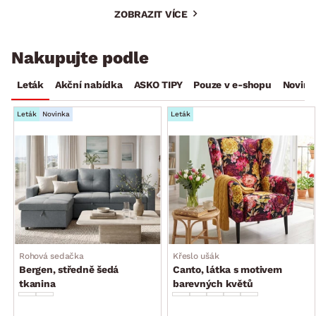
ZOBRAZIT VÍCE
Nakupujte podle
Leták
Akční nabídka
ASKO TIPY
Pouze v e-shopu
Novink
Leták
Novinka
Leták
Rohová sedačka
Křeslo ušák
Bergen, středně šedá
Canto, látka s motivem
tkanina
barevných květů