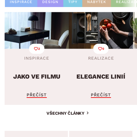
INSPIRACE
DESIGN
TIPY
NÁBYTEK
REALIZAC
2
0
INSPIRACE
REALIZACE
JAKO VE FILMU
ELEGANCE LINIÍ
PŘEČÍST
PŘEČÍST
VŠECHNY ČLÁNKY