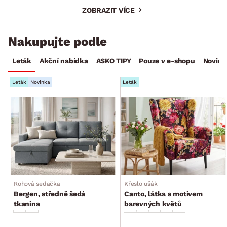
ZOBRAZIT VÍCE
Nakupujte podle
Leták
Akční nabídka
ASKO TIPY
Pouze v e-shopu
Novink
Leták
Novinka
Leták
Rohová sedačka
Křeslo ušák
Bergen, středně šedá
Canto, látka s motivem
tkanina
barevných květů