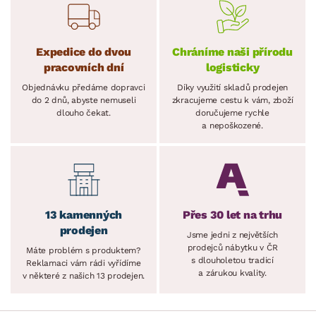
Expedice do dvou
Chráníme naši přírodu
pracovních dní
logisticky
Objednávku předáme dopravci
Díky využití skladů prodejen
do 2 dnů, abyste nemuseli
zkracujeme cestu k vám, zboží
dlouho čekat.
doručujeme rychle
a nepoškozené.
13 kamenných
Přes 30 let na trhu
prodejen
Jsme jedni z největších
prodejců nábytku v ČR
Máte problém s produktem?
s dlouholetou tradicí
Reklamaci vám rádi vyřídíme
a zárukou kvality.
v některé z našich 13 prodejen.