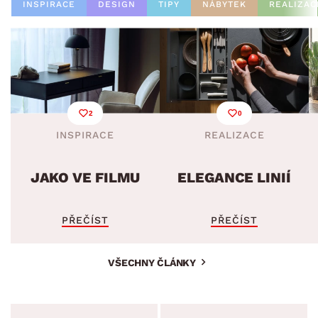
INSPIRACE
DESIGN
TIPY
NÁBYTEK
REALIZAC
2
0
INSPIRACE
REALIZACE
JAKO VE FILMU
ELEGANCE LINIÍ
PŘEČÍST
PŘEČÍST
VŠECHNY ČLÁNKY