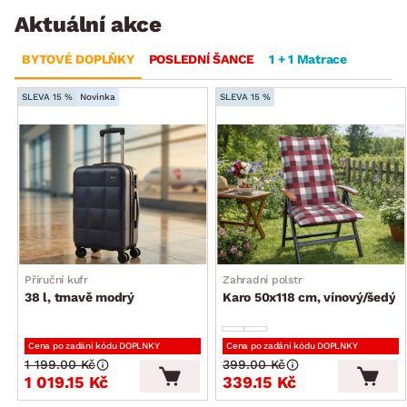
Aktuální akce
BYTOVÉ DOPLŇKY
POSLEDNÍ ŠANCE
1 + 1 Matrace
SLEVA 15 %
Novinka
SLEVA 15 %
Příruční kufr
Zahradní polstr
38 l, tmavě modrý
Karo 50x118 cm, vínový/šedý
Cena po zadání kódu DOPLNKY
Cena po zadání kódu DOPLNKY
1 199.00 Kč
399.00 Kč
1 019.15 Kč
339.15 Kč