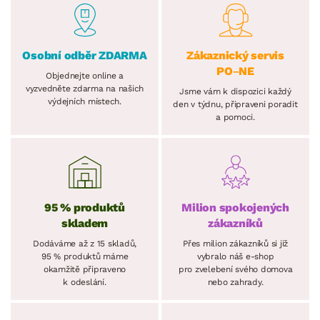
Osobní odběr ZDARMA
Zákaznický servis
PO–NE
Objednejte online a
vyzvedněte zdarma na našich
Jsme vám k dispozici každý
výdejních místech.
den v týdnu, připraveni poradit
a pomoci.
95 % produktů
Milion spokojených
skladem
zákazníků
Dodáváme až z 15 skladů,
Přes milion zákazníků si již
95 % produktů máme
vybralo náš e-shop
okamžitě připraveno
pro zvelebení svého domova
k odeslání.
nebo zahrady.