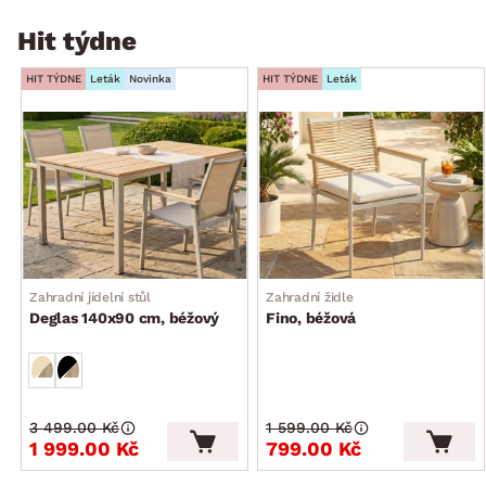
Hit týdne
HIT TÝDNE
Leták
Novinka
HIT TÝDNE
Leták
Zahradní jídelní stůl
Zahradní židle
Deglas 140x90 cm, béžový
Fino, béžová
3 499.00 Kč
1 599.00 Kč
1 999.00 Kč
799.00 Kč