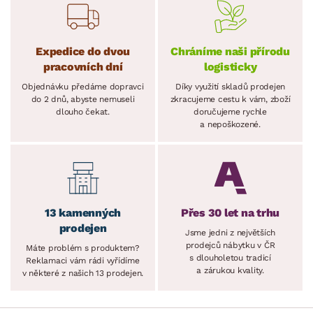
Expedice do dvou
Chráníme naši přírodu
pracovních dní
logisticky
Objednávku předáme dopravci
Díky využití skladů prodejen
do 2 dnů, abyste nemuseli
zkracujeme cestu k vám, zboží
dlouho čekat.
doručujeme rychle
a nepoškozené.
13 kamenných
Přes 30 let na trhu
prodejen
Jsme jedni z největších
prodejců nábytku v ČR
Máte problém s produktem?
s dlouholetou tradicí
Reklamaci vám rádi vyřídíme
a zárukou kvality.
v některé z našich 13 prodejen.