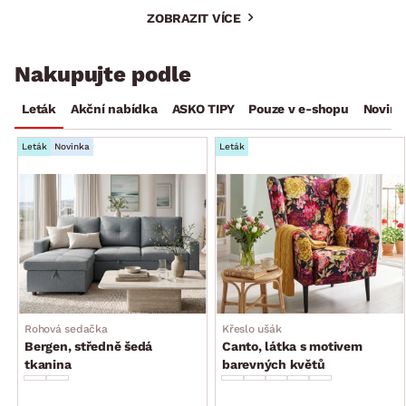
ZOBRAZIT VÍCE
Nakupujte podle
Leták
Akční nabídka
ASKO TIPY
Pouze v e-shopu
Novink
Leták
Novinka
Leták
Rohová sedačka
Křeslo ušák
Bergen, středně šedá
Canto, látka s motivem
tkanina
barevných květů