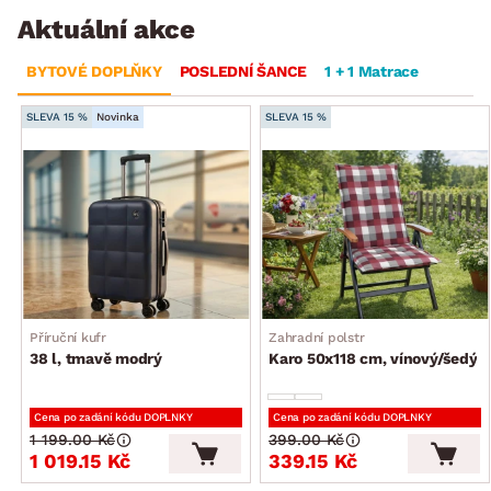
Aktuální akce
BYTOVÉ DOPLŇKY
POSLEDNÍ ŠANCE
1 + 1 Matrace
SLEVA 15 %
Novinka
SLEVA 15 %
Příruční kufr
Zahradní polstr
38 l, tmavě modrý
Karo 50x118 cm, vínový/šedý
Cena po zadání kódu DOPLNKY
Cena po zadání kódu DOPLNKY
1 199.00 Kč
399.00 Kč
1 019.15 Kč
339.15 Kč