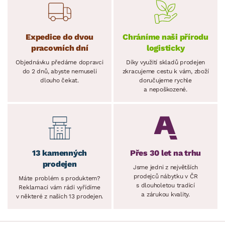
Expedice do dvou
Chráníme naši přírodu
pracovních dní
logisticky
Objednávku předáme dopravci
Díky využití skladů prodejen
do 2 dnů, abyste nemuseli
zkracujeme cestu k vám, zboží
dlouho čekat.
doručujeme rychle
a nepoškozené.
13 kamenných
Přes 30 let na trhu
prodejen
Jsme jedni z největších
prodejců nábytku v ČR
Máte problém s produktem?
s dlouholetou tradicí
Reklamaci vám rádi vyřídíme
a zárukou kvality.
v některé z našich 13 prodejen.