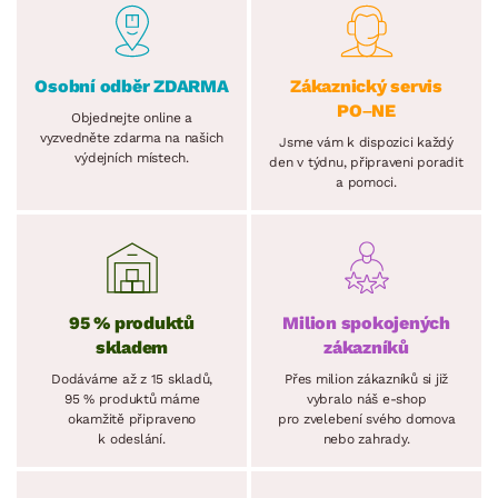
Osobní odběr ZDARMA
Zákaznický servis
PO–NE
Objednejte online a
vyzvedněte zdarma na našich
Jsme vám k dispozici každý
výdejních místech.
den v týdnu, připraveni poradit
a pomoci.
95 % produktů
Milion spokojených
skladem
zákazníků
Dodáváme až z 15 skladů,
Přes milion zákazníků si již
95 % produktů máme
vybralo náš e-shop
okamžitě připraveno
pro zvelebení svého domova
k odeslání.
nebo zahrady.