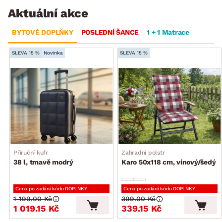
Aktuální akce
BYTOVÉ DOPLŇKY
POSLEDNÍ ŠANCE
1 + 1 Matrace
SLEVA 15 %
Novinka
SLEVA 15 %
Příruční kufr
Zahradní polstr
38 l, tmavě modrý
Karo 50x118 cm, vínový/šedý
Cena po zadání kódu DOPLNKY
Cena po zadání kódu DOPLNKY
1 199.00 Kč
399.00 Kč
1 019.15 Kč
339.15 Kč