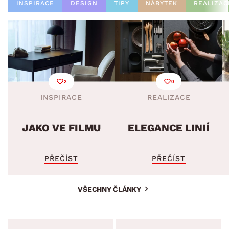
INSPIRACE
DESIGN
TIPY
NÁBYTEK
REALIZAC
2
0
INSPIRACE
REALIZACE
JAKO VE FILMU
ELEGANCE LINIÍ
PŘEČÍST
PŘEČÍST
VŠECHNY ČLÁNKY