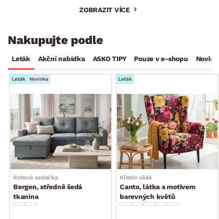
ZOBRAZIT VÍCE
Nakupujte podle
Leták
Akční nabídka
ASKO TIPY
Pouze v e-shopu
Novink
Leták
Novinka
Leták
Rohová sedačka
Křeslo ušák
Bergen, středně šedá
Canto, látka s motivem
tkanina
barevných květů