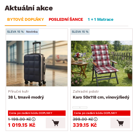
Aktuální akce
BYTOVÉ DOPLŇKY
POSLEDNÍ ŠANCE
1 + 1 Matrace
SLEVA 15 %
Novinka
SLEVA 15 %
Příruční kufr
Zahradní polstr
38 l, tmavě modrý
Karo 50x118 cm, vínový/šedý
Cena po zadání kódu DOPLNKY
Cena po zadání kódu DOPLNKY
1 199.00 Kč
399.00 Kč
1 019.15 Kč
339.15 Kč