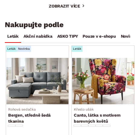
ZOBRAZIT VÍCE
Nakupujte podle
Leták
Akční nabídka
ASKO TIPY
Pouze v e-shopu
Novink
Leták
Novinka
Leták
Rohová sedačka
Křeslo ušák
Bergen, středně šedá
Canto, látka s motivem
tkanina
barevných květů