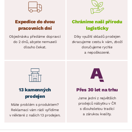
Expedice do dvou
Chráníme naši přírodu
pracovních dní
logisticky
Objednávku předáme dopravci
Díky využití skladů prodejen
do 2 dnů, abyste nemuseli
zkracujeme cestu k vám, zboží
dlouho čekat.
doručujeme rychle
a nepoškozené.
13 kamenných
Přes 30 let na trhu
prodejen
Jsme jedni z největších
prodejců nábytku v ČR
Máte problém s produktem?
s dlouholetou tradicí
Reklamaci vám rádi vyřídíme
a zárukou kvality.
v některé z našich 13 prodejen.