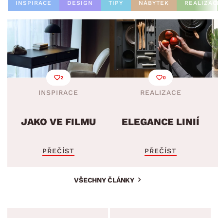
INSPIRACE
DESIGN
TIPY
NÁBYTEK
REALIZAC
2
0
INSPIRACE
REALIZACE
JAKO VE FILMU
ELEGANCE LINIÍ
PŘEČÍST
PŘEČÍST
VŠECHNY ČLÁNKY