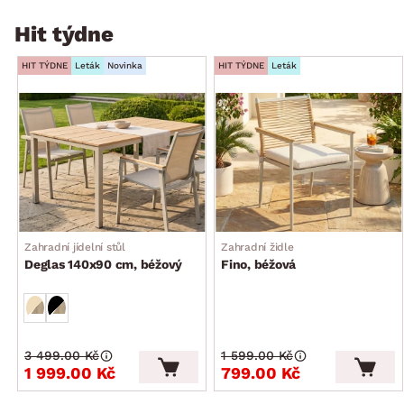
Hit týdne
HIT TÝDNE
Leták
Novinka
HIT TÝDNE
Leták
Zahradní jídelní stůl
Zahradní židle
Deglas 140x90 cm, béžový
Fino, béžová
3 499.00 Kč
1 599.00 Kč
1 999.00 Kč
799.00 Kč