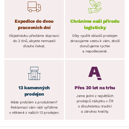
Expedice do dvou
Chráníme naši přírodu
pracovních dní
logisticky
Objednávku předáme dopravci
Díky využití skladů prodejen
do 2 dnů, abyste nemuseli
zkracujeme cestu k vám, zboží
dlouho čekat.
doručujeme rychle
a nepoškozené.
13 kamenných
Přes 30 let na trhu
prodejen
Jsme jedni z největších
prodejců nábytku v ČR
Máte problém s produktem?
s dlouholetou tradicí
Reklamaci vám rádi vyřídíme
a zárukou kvality.
v některé z našich 13 prodejen.