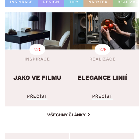
INSPIRACE
DESIGN
TIPY
NÁBYTEK
REALIZAC
2
0
INSPIRACE
REALIZACE
JAKO VE FILMU
ELEGANCE LINIÍ
PŘEČÍST
PŘEČÍST
VŠECHNY ČLÁNKY