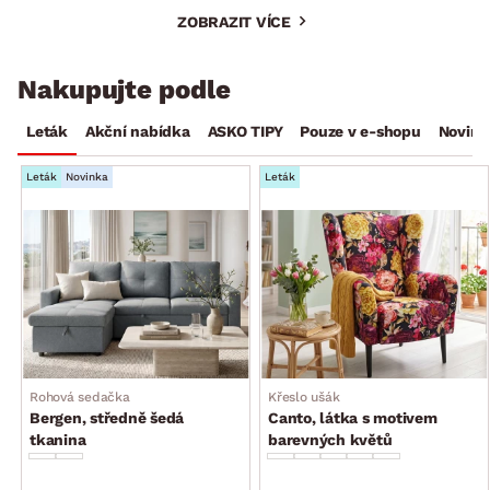
ZOBRAZIT VÍCE
Nakupujte podle
Leták
Akční nabídka
ASKO TIPY
Pouze v e-shopu
Novink
Leták
Novinka
Leták
Rohová sedačka
Křeslo ušák
Bergen, středně šedá
Canto, látka s motivem
tkanina
barevných květů