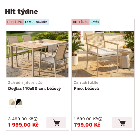
Hit týdne
HIT TÝDNE
Leták
Novinka
HIT TÝDNE
Leták
Zahradní jídelní stůl
Zahradní židle
Deglas 140x90 cm, béžový
Fino, béžová
3 499.00 Kč
1 599.00 Kč
1 999.00 Kč
799.00 Kč