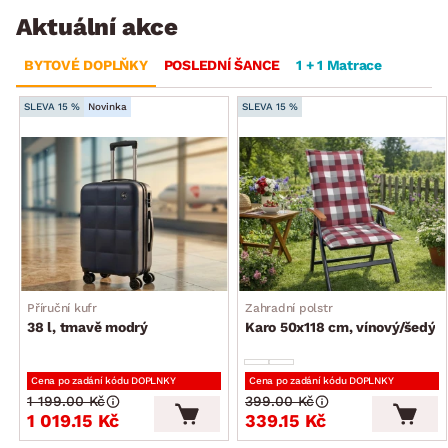
Aktuální akce
BYTOVÉ DOPLŇKY
POSLEDNÍ ŠANCE
1 + 1 Matrace
SLEVA 15 %
Novinka
SLEVA 15 %
Příruční kufr
Zahradní polstr
38 l, tmavě modrý
Karo 50x118 cm, vínový/šedý
Cena po zadání kódu DOPLNKY
Cena po zadání kódu DOPLNKY
1 199.00 Kč
399.00 Kč
1 019.15 Kč
339.15 Kč