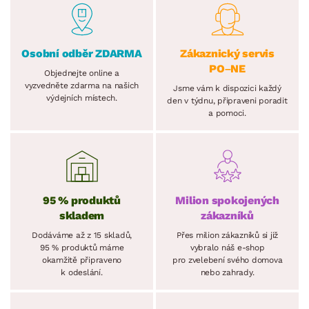
Osobní odběr ZDARMA
Zákaznický servis
PO–NE
Objednejte online a
vyzvedněte zdarma na našich
Jsme vám k dispozici každý
výdejních místech.
den v týdnu, připraveni poradit
a pomoci.
95 % produktů
Milion spokojených
skladem
zákazníků
Dodáváme až z 15 skladů,
Přes milion zákazníků si již
95 % produktů máme
vybralo náš e-shop
okamžitě připraveno
pro zvelebení svého domova
k odeslání.
nebo zahrady.